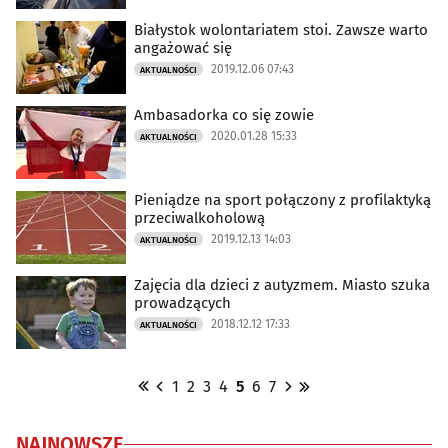
Białystok wolontariatem stoi. Zawsze warto
angażować się
2019.12.06 07:43
AKTUALNOŚCI
Ambasadorka co się zowie
2020.01.28 15:33
AKTUALNOŚCI
Pieniądze na sport połączony z profilaktyką
przeciwalkoholową
2019.12.13 14:03
AKTUALNOŚCI
Zajęcia dla dzieci z autyzmem. Miasto szuka
prowadzących
2018.12.12 17:33
AKTUALNOŚCI
1
2
3
4
5
6
7
NAJNOWSZE