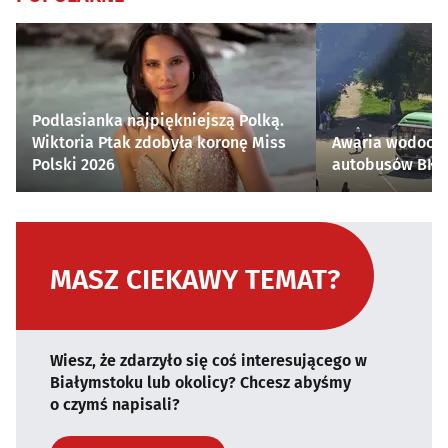
Podlasianka najpiękniejszą Polką.
Wiktoria Ptak zdobyła koronę Miss
Awaria wodocią
Polski 2026
autobusów BKM 
MASZ CIEKAWY TEMAT?
Wiesz, że zdarzyło się coś interesującego w
Białymstoku lub okolicy? Chcesz abyśmy
o czymś napisali?