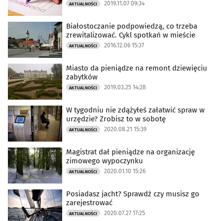
2019.11.07 09:34
AKTUALNOŚCI
Białostoczanie podpowiedzą, co trzeba
zrewitalizować. Cykl spotkań w mieście
2016.12.06 15:37
AKTUALNOŚCI
Miasto da pieniądze na remont dziewięciu
zabytków
2019.03.25 14:28
AKTUALNOŚCI
W tygodniu nie zdążyłeś załatwić spraw w
urzędzie? Zrobisz to w sobotę
2020.08.21 15:39
AKTUALNOŚCI
Magistrat dał pieniądze na organizację
zimowego wypoczynku
2020.01.10 15:26
AKTUALNOŚCI
Posiadasz jacht? Sprawdź czy musisz go
zarejestrować
2020.07.27 17:25
AKTUALNOŚCI