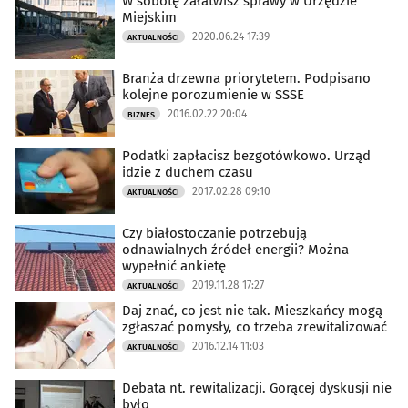
W sobotę załatwisz sprawy w Urzędzie
Miejskim
2020.06.24 17:39
AKTUALNOŚCI
Branża drzewna priorytetem. Podpisano
kolejne porozumienie w SSSE
2016.02.22 20:04
BIZNES
Podatki zapłacisz bezgotówkowo. Urząd
idzie z duchem czasu
2017.02.28 09:10
AKTUALNOŚCI
Czy białostoczanie potrzebują
odnawialnych źródeł energii? Można
wypełnić ankietę
2019.11.28 17:27
AKTUALNOŚCI
Daj znać, co jest nie tak. Mieszkańcy mogą
zgłaszać pomysły, co trzeba zrewitalizować
2016.12.14 11:03
AKTUALNOŚCI
Debata nt. rewitalizacji. Gorącej dyskusji nie
było