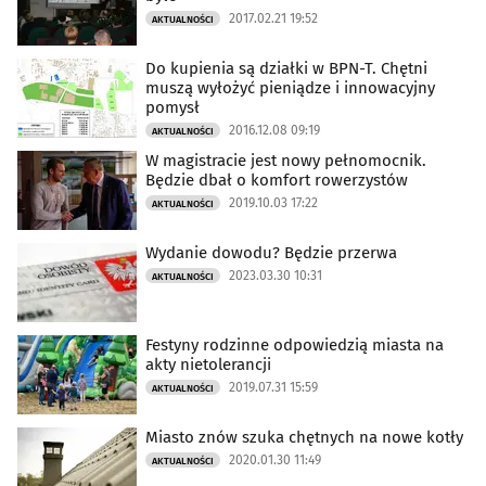
2017.02.21 19:52
AKTUALNOŚCI
Do kupienia są działki w BPN-T. Chętni
muszą wyłożyć pieniądze i innowacyjny
pomysł
2016.12.08 09:19
AKTUALNOŚCI
W magistracie jest nowy pełnomocnik.
Będzie dbał o komfort rowerzystów
2019.10.03 17:22
AKTUALNOŚCI
Wydanie dowodu? Będzie przerwa
2023.03.30 10:31
AKTUALNOŚCI
Festyny rodzinne odpowiedzią miasta na
akty nietolerancji
2019.07.31 15:59
AKTUALNOŚCI
Miasto znów szuka chętnych na nowe kotły
2020.01.30 11:49
AKTUALNOŚCI