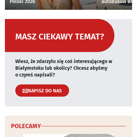
Polski 2026
autobusów BKM 
MASZ CIEKAWY TEMAT?
Wiesz, że zdarzyło się coś interesującego w
Białymstoku lub okolicy? Chcesz abyśmy
o czymś napisali?
NAPISZ DO NAS
POLECAMY