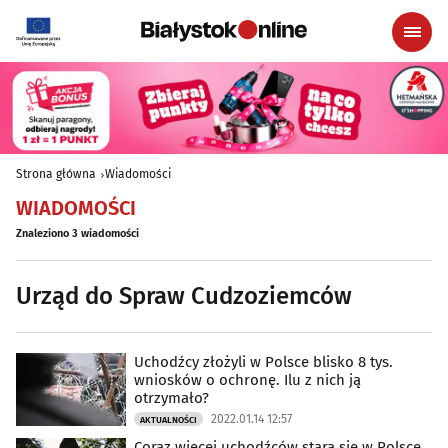
Strona główna
Wiadomości
WIADOMOŚCI
Znaleziono 3 wiadomości
Urząd do Spraw Cudzoziemców
Uchodźcy złożyli w Polsce blisko 8 tys.
wniosków o ochronę. Ilu z nich ją
otrzymało?
2022.01.14 12:57
AKTUALNOŚCI
Coraz więcej uchodźców stara się w Polsce