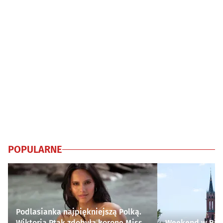
POPULARNE
Podlasianka najpiękniejszą Polką.
Wiktoria Ptak zdobyła koronę Miss
Weekend w Biał