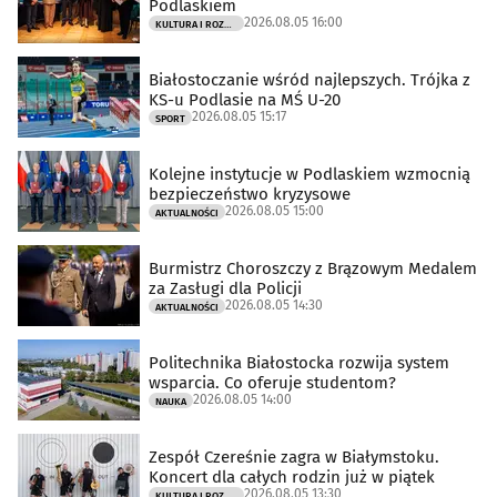
Podlaskiem
2026.08.05 16:00
KULTURA I ROZRYWKA
Białostoczanie wśród najlepszych. Trójka z
KS-u Podlasie na MŚ U-20
2026.08.05 15:17
SPORT
Kolejne instytucje w Podlaskiem wzmocnią
bezpieczeństwo kryzysowe
2026.08.05 15:00
AKTUALNOŚCI
Burmistrz Choroszczy z Brązowym Medalem
za Zasługi dla Policji
2026.08.05 14:30
AKTUALNOŚCI
Politechnika Białostocka rozwija system
wsparcia. Co oferuje studentom?
2026.08.05 14:00
NAUKA
Zespół Czereśnie zagra w Białymstoku.
Koncert dla całych rodzin już w piątek
2026.08.05 13:30
KULTURA I ROZRYWKA