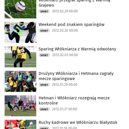
Włókniarz przegrał sparing z Warmią
Grajewo
2012.02.29 00:00
SPORT
Weekend pod znakiem sparingów
2012.02.20 00:00
SPORT
Sparing Włókniarza z Warmią odwołany
2012.02.03 00:00
SPORT
Drużyny Włókniarza i Hetmana zagrały
mecze sparingowe
2012.01.29 00:00
SPORT
Hetman i Włókniarz rozegrają mecze
kontrolne
2012.01.27 00:00
SPORT
Ruchy kadrowe we Włókniarzu Białystok
2012.01.18 00:00
SPORT