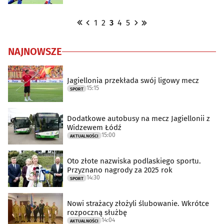
1
2
3
4
5
NAJNOWSZE
Jagiellonia przekłada swój ligowy mecz
15:15
SPORT
Dodatkowe autobusy na mecz Jagiellonii z
Widzewem Łódź
15:00
AKTUALNOŚCI
Oto złote nazwiska podlaskiego sportu.
Przyznano nagrody za 2025 rok
14:30
SPORT
Nowi strażacy złożyli ślubowanie. Wkrótce
rozpoczną służbę
14:04
AKTUALNOŚCI