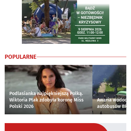
POPULARNE
Podlasianka najpiękniejszą Polką.
Wiktoria Ptak zdobyła koronę Miss
Awaria wodocią
Polski 2026
autobusów BKM 