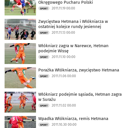
Okręgowego Pucharu Polski
2011.11.19 00:00
SPORT
Zwycięstwa Hetmana i Włókniarza w
ostatniej kolejce rundy jesiennej
2011.11.13 00:00
SPORT
Włókniarz zagra w Narewce, Hetman
podejmie Wissę
2011.11.10 00:00
SPORT
Porażka Włókniarza, zwycięstwo Hetmana
2011.11.06 00:00
SPORT
Włókniarz podejmie sąsiada, Hetman zagra
w Surażu
2011.11.02 00:00
SPORT
Wpadka Włókniarza, remis Hetmana
2011.10.30 00:00
SPORT