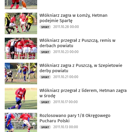
Włókniarz zagra w Łomży, Hetman
podejmie Spartę
2011.10.28 00:00
SPORT
Włókniarz przegrał z Puszczą, remis w
derbach powiatu
2011.10.23 00:00
SPORT
Włókniarz zagra z Puszczą, w Szepietowie
derby powiatu
2011.10.21 00:00
SPORT
Włókniarz przegrał z liderem, Hetman zagra
w środę
2011.10.17 00:00
SPORT
Rozlosowano pary 1/8 Okręgowego
Pucharu Polski
2011.10.13 00:00
SPORT