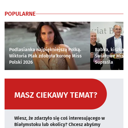
POPULARNE
Podlasianka najpiękniejszą Polką.
Babka, kiszka i
Wiktoria Ptak zdobyła koronę Miss
Światowe Mistr
Polski 2026
Supraśla
MASZ CIEKAWY TEMAT?
Wiesz, że zdarzyło się coś interesującego w
Białymstoku lub okolicy? Chcesz abyśmy