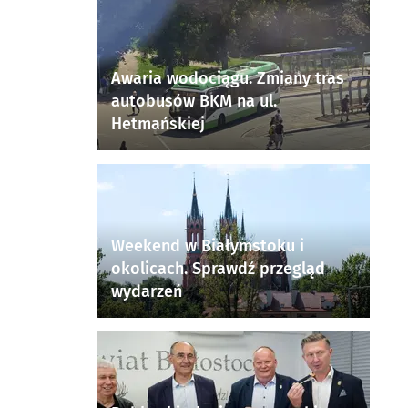
Awaria wodociągu. Zmiany tras
autobusów BKM na ul.
Hetmańskiej
Weekend w Białymstoku i
okolicach. Sprawdź przegląd
wydarzeń