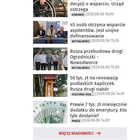
decyzji o wsparciu. Urząd
ostrzega
2026.08.06 16:00
ZDROWIE
45 osób otrzyma wsparcie
asystentów. Jest unijne
dofinansowanie
2026.08.06 15:30
AKTUALNOŚCI
Rusza przebudowa drogi
Ogrodniczki -
Nowodworce
2026.08.06 15:00
AKTUALNOŚCI
50 tys. zł na renowację
podlaskich kapliczek.
Rusza drugi nabór
2026.08.06 14:30
KULTURA I ROZRYWKA
Prawie 7 tys. zł miesięcznie
dodatku do emerytury. Kto
tyle dostanie?
2026.08.06 14:00
PRACA
WIĘCEJ WIADOMOŚCI