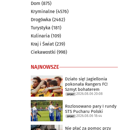
Dom
(875)
Kryminalne
(4576)
Drogówka
(2462)
Turystyka
(181)
Kulinaria
(109)
Kraj i Świat
(239)
Ciekawostki
(998)
NAJNOWSZE
Działo się! Jagiellonia
pokonała Rangers FC!
Szmyt bohaterem
2026.08.06 20:08
SPORT
Rozlosowano pary I rundy
STS Pucharu Polski
2026.08.06 18:44
SPORT
Nie płać za pomoc przy