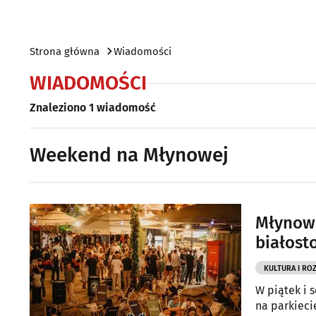
Strona główna
Wiadomości
WIADOMOŚCI
Znaleziono 1 wiadomość
Weekend na Młynowej
Młynowa
białost
KULTURA I RO
W piątek i 
na parkieci