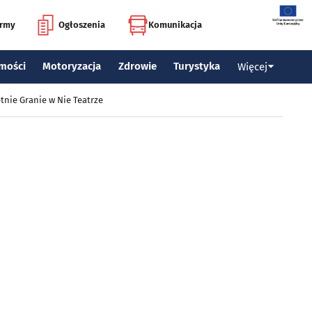
irmy
Ogłoszenia
Komunikacja
mości
Motoryzacja
Zdrowie
Turystyka
Więcej
tnie Granie w Nie Teatrze