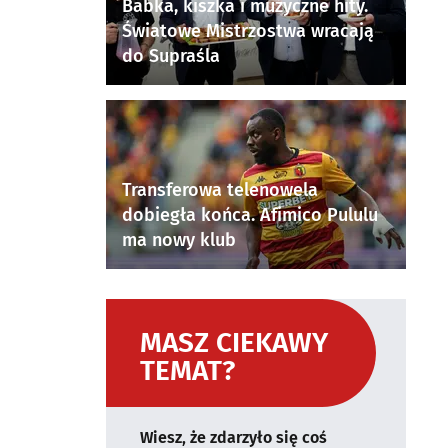
Babka, kiszka i muzyczne hity.
Światowe Mistrzostwa wracają
do Supraśla
Transferowa telenowela
dobiegła końca. Afimico Pululu
ma nowy klub
MASZ CIEKAWY
TEMAT?
Wiesz, że zdarzyło się coś