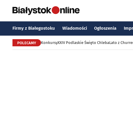
Firmy z Białegostoku
Wiadomości
Ogłoszenia
Imp
Konkursy
XXIV Podlaskie Święto Chleba
Lato z Churr
POLECAMY