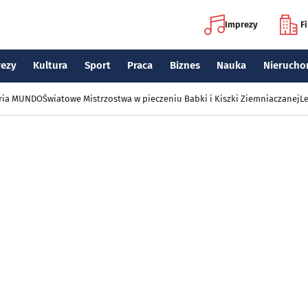
Imprezy
F
rezy
Kultura
Sport
Praca
Biznes
Nauka
Nierucho
eria MUNDO
Światowe Mistrzostwa w pieczeniu Babki i Kiszki Ziemniaczanej
Le