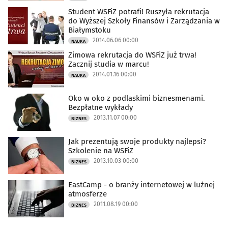
Student WSFiZ potrafi! Ruszyła rekrutacja
do Wyższej Szkoły Finansów i Zarządzania w
Białymstoku
2014.06.06 00:00
NAUKA
Zimowa rekrutacja do WSFiZ już trwa!
Zacznij studia w marcu!
2014.01.16 00:00
NAUKA
Oko w oko z podlaskimi biznesmenami.
Bezpłatne wykłady
2013.11.07 00:00
BIZNES
Jak prezentują swoje produkty najlepsi?
Szkolenie na WSFiZ
2013.10.03 00:00
BIZNES
EastCamp - o branży internetowej w luźnej
atmosferze
2011.08.19 00:00
BIZNES