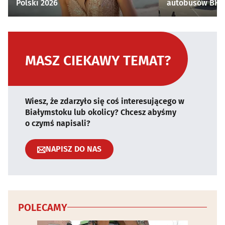
Polski 2026
autobusów BKM 
MASZ CIEKAWY TEMAT?
Wiesz, że zdarzyło się coś interesującego w
Białymstoku lub okolicy? Chcesz abyśmy
o czymś napisali?
NAPISZ DO NAS
POLECAMY