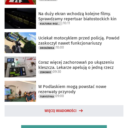
Na duży ekran wchodzą kolejne filmy.
Sprawdzamy repertuar białostockich kin
10:11
KULTURA I ROZRYWKA
Uciekał motocyklem przed policją. Powód
zaskoczył nawet funkcjonariuszy
10:00
DROGÓWKA
Coraz więcej zachorowań po ukąszeniu
kleszcza. Lekarze apelują o jedną rzecz
09:30
ZDROWIE
W Podlaskiem mogą powstać nowe
rezerwaty przyrody
09:00
TURYSTYKA
WIĘCEJ WIADOMOŚCI