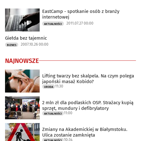
EastCamp - spotkanie osób z branży
internetowej
2011.07.27 00:00
AKTUALNOŚCI
Giełda bez tajemnic
2007.10.26 00:00
BIZNES
NAJNOWSZE
Lifting twarzy bez skalpela. Na czym polega
japoński masaż Kobido?
11:30
URODA
2 mln zł dla podlaskich OSP. Strażacy kupią
sprzęt, mundury i defibrylatory
11:00
AKTUALNOŚCI
Zmiany na Akademickiej w Białymstoku.
Ulica zostanie zamknięta
10:34
AKTUALNOŚCI