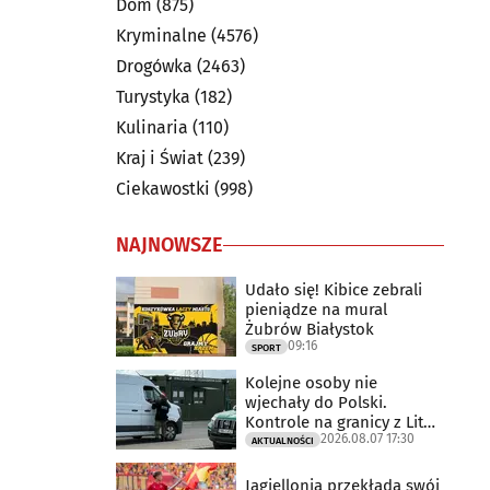
Dom
(875)
Kryminalne
(4576)
Drogówka
(2463)
Turystyka
(182)
Kulinaria
(110)
Kraj i Świat
(239)
Ciekawostki
(998)
NAJNOWSZE
Udało się! Kibice zebrali
pieniądze na mural
Żubrów Białystok
09:16
SPORT
Kolejne osoby nie
wjechały do Polski.
Kontrole na granicy z Litwą
2026.08.07 17:30
trwają
AKTUALNOŚCI
Jagiellonia przekłada swój