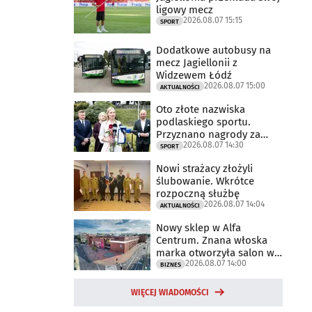
ligowy mecz
2026.08.07 15:15
SPORT
Dodatkowe autobusy na
mecz Jagiellonii z
Widzewem Łódź
2026.08.07 15:00
AKTUALNOŚCI
Oto złote nazwiska
podlaskiego sportu.
Przyznano nagrody za
2026.08.07 14:30
2025 rok
SPORT
Nowi strażacy złożyli
ślubowanie. Wkrótce
rozpoczną służbę
2026.08.07 14:04
AKTUALNOŚCI
Nowy sklep w Alfa
Centrum. Znana włoska
marka otworzyła salon w
2026.08.07 14:00
Białymstoku
BIZNES
WIĘCEJ WIADOMOŚCI