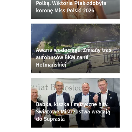
Polką. Wiktoria Ptak zdobyła
koronę Miss Polski 2026
Awaria wodociągu. Zmiany tras
autobusów BKM na ul.
Hetmańskiej
Babka, kiszka i muzyczne hity.
Światowe Mistrzostwa wracają
do Supraśla