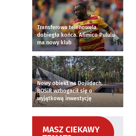
Transferowa telenowela
dobiegła końca. Afimico Pululu
ma nowy klub
Nowy obiekt na Dojlidach.
BOSiR wzbogacił się o
wyjątkową inwestycję
MASZ CIEKAWY