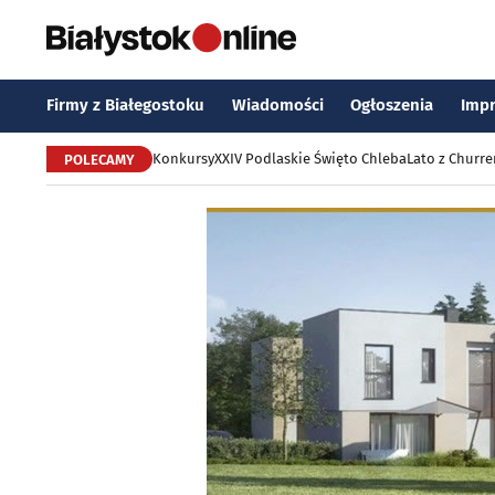
Firmy z Białegostoku
Wiadomości
Ogłoszenia
Imp
Konkursy
XXIV Podlaskie Święto Chleba
Lato z Churr
POLECAMY