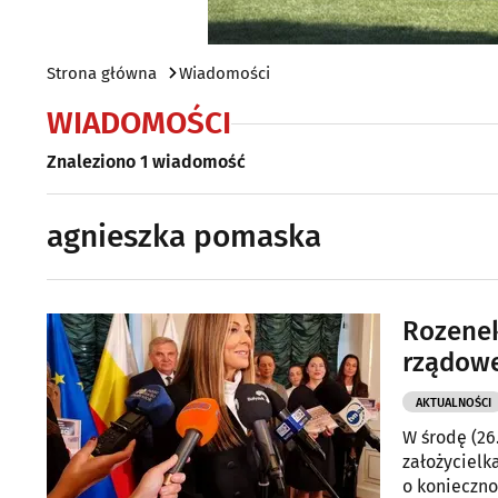
Strona główna
Wiadomości
WIADOMOŚCI
Znaleziono 1 wiadomość
agnieszka pomaska
Rozenek
rządowe
AKTUALNOŚCI
W środę (26
założycielk
o konieczno