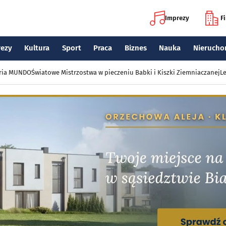
Imprezy
F
rezy
Kultura
Sport
Praca
Biznes
Nauka
Nierucho
eria MUNDO
Światowe Mistrzostwa w pieczeniu Babki i Kiszki Ziemniaczanej
Le