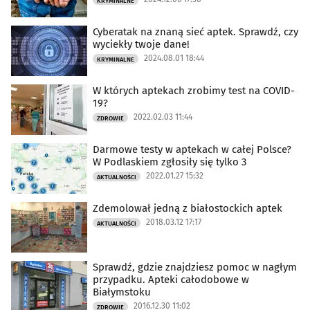
KRYMINALNE
Cyberatak na znaną sieć aptek. Sprawdź, czy
wyciekły twoje dane!
2024.08.01 18:44
KRYMINALNE
W których aptekach zrobimy test na COVID-
19?
2022.02.03 11:44
ZDROWIE
Darmowe testy w aptekach w całej Polsce?
W Podlaskiem zgłosiły się tylko 3
2022.01.27 15:32
AKTUALNOŚCI
Zdemolował jedną z białostockich aptek
2018.03.12 17:17
AKTUALNOŚCI
Sprawdź, gdzie znajdziesz pomoc w nagłym
przypadku. Apteki całodobowe w
Białymstoku
2016.12.30 11:02
ZDROWIE