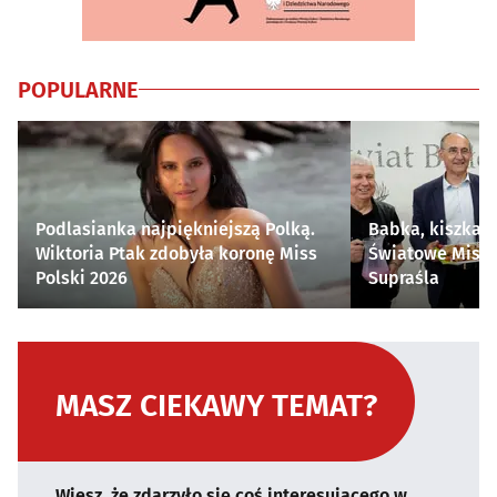
POPULARNE
Podlasianka najpiękniejszą Polką.
Babka, kiszka i
Wiktoria Ptak zdobyła koronę Miss
Światowe Mistr
Polski 2026
Supraśla
MASZ CIEKAWY TEMAT?
Wiesz, że zdarzyło się coś interesującego w