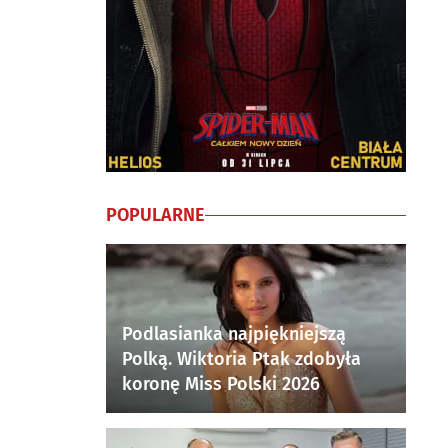
POPULARNE
Podlasianka najpiękniejszą
Polką. Wiktoria Ptak zdobyła
koronę Miss Polski 2026