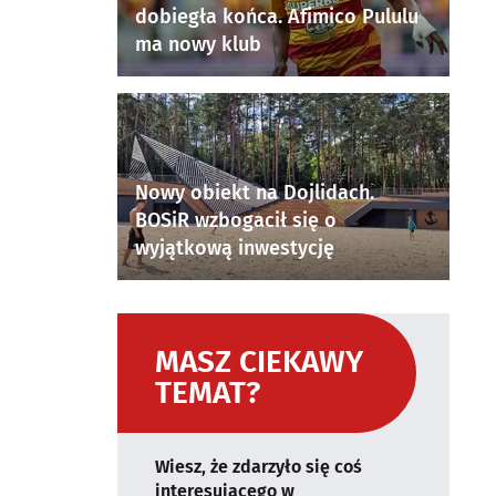
dobiegła końca. Afimico Pululu
ma nowy klub
Nowy obiekt na Dojlidach.
BOSiR wzbogacił się o
wyjątkową inwestycję
MASZ CIEKAWY
TEMAT?
Wiesz, że zdarzyło się coś
interesującego w