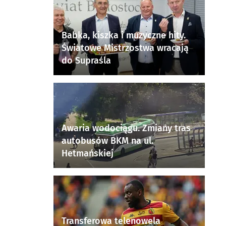
Babka, kiszka i muzyczne hity.
Światowe Mistrzostwa wracają
do Supraśla
Awaria wodociągu. Zmiany tras
autobusów BKM na ul.
Hetmańskiej
Transferowa telenowela