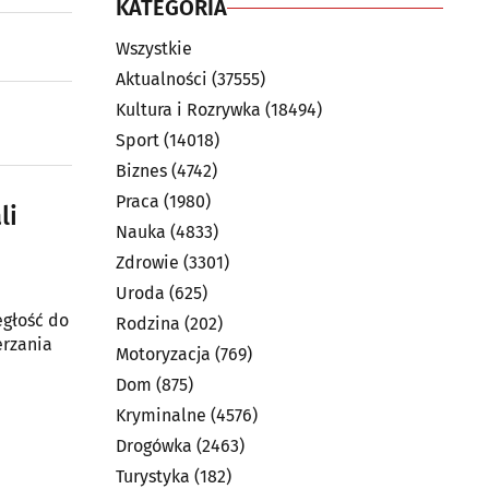
KATEGORIA
Wszystkie
Aktualności
(37555)
Kultura i Rozrywka
(18494)
Sport
(14018)
Biznes
(4742)
Praca
(1980)
li
Nauka
(4833)
Zdrowie
(3301)
Uroda
(625)
egłość do
Rodzina
(202)
erzania
Motoryzacja
(769)
Dom
(875)
Kryminalne
(4576)
Drogówka
(2463)
Turystyka
(182)