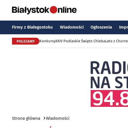
Firmy z Białegostoku
Wiadomości
Ogłoszenia
Imp
Konkursy
XXIV Podlaskie Święto Chleba
Lato z Churr
POLECAMY
Strona główna
Wiadomości