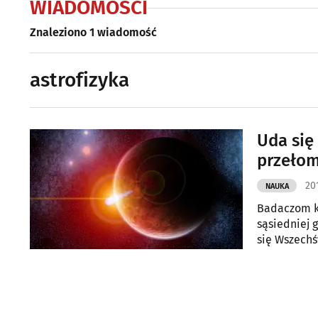
WIADOMOŚCI
Znaleziono 1 wiadomość
astrofizyka
Uda się
przeło
20
NAUKA
Badaczom k
sąsiedniej 
się Wszechś