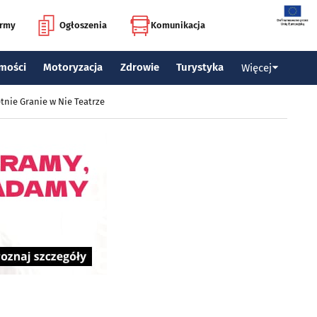
irmy
Ogłoszenia
Komunikacja
mości
Motoryzacja
Zdrowie
Turystyka
Więcej
tnie Granie w Nie Teatrze