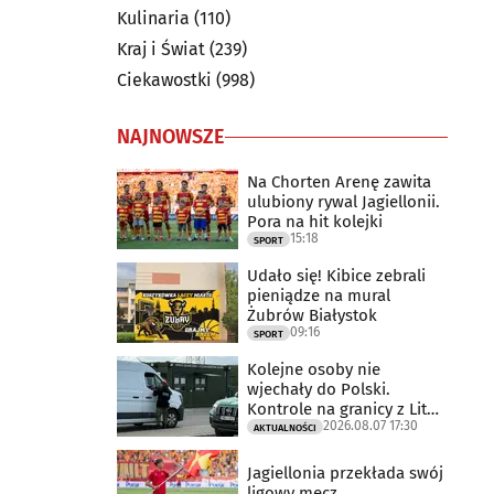
Kulinaria
(110)
Kraj i Świat
(239)
Ciekawostki
(998)
NAJNOWSZE
Na Chorten Arenę zawita
ulubiony rywal Jagiellonii.
Pora na hit kolejki
15:18
SPORT
Udało się! Kibice zebrali
pieniądze na mural
Żubrów Białystok
09:16
SPORT
Kolejne osoby nie
wjechały do Polski.
Kontrole na granicy z Litwą
2026.08.07 17:30
trwają
AKTUALNOŚCI
Jagiellonia przekłada swój
ligowy mecz