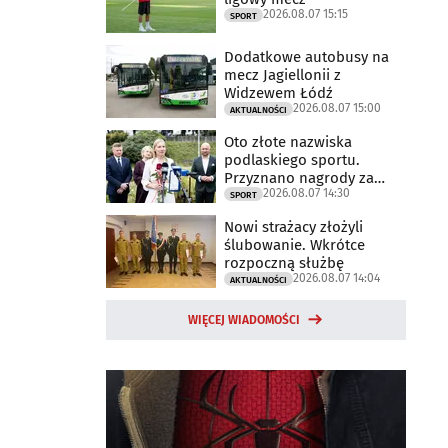
2026.08.07 15:15
SPORT
Dodatkowe autobusy na
mecz Jagiellonii z
Widzewem Łódź
2026.08.07 15:00
AKTUALNOŚCI
Oto złote nazwiska
podlaskiego sportu.
Przyznano nagrody za
2026.08.07 14:30
2025 rok
SPORT
Nowi strażacy złożyli
ślubowanie. Wkrótce
rozpoczną służbę
2026.08.07 14:04
AKTUALNOŚCI
WIĘCEJ WIADOMOŚCI