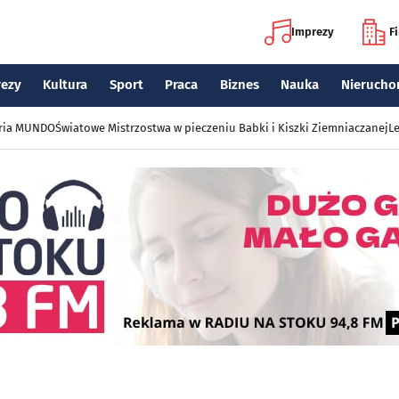
Imprezy
F
rezy
Kultura
Sport
Praca
Biznes
Nauka
Nierucho
eria MUNDO
Światowe Mistrzostwa w pieczeniu Babki i Kiszki Ziemniaczanej
Le