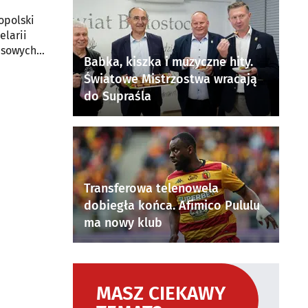
opolski
elarii
ansowych
Babka, kiszka i muzyczne hity.
Światowe Mistrzostwa wracają
do Supraśla
Transferowa telenowela
dobiegła końca. Afimico Pululu
ma nowy klub
MASZ CIEKAWY