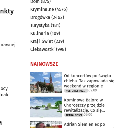
Dom
(875)
Kryminalne
(4576)
unkty
Drogówka
(2462)
Turystyka
(181)
Kulinaria
(109)
Kraj i Świat
(239)
prawnej.
Ciekawostki
(998)
NAJNOWSZE
Od koncertów po święto
chleba. Tak zapowiada się
weekend w regionie
mocy
09:09
KULTURA I ROZRYWKA
dnak
Kominowe Bajoro w
Choroszczy przejdzie
rewitalizację. Co się
09:00
zmieni?
AKTUALNOŚCI
a
Adrian Siemieniec po