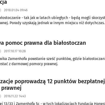
cja
2018.01.04 09:46
ałostoczanie - tak jak w latach ubiegłych - będą mogli skorzys
nej. Porady uzyskają jednak w innym miejscu niż dotychczas.
 pomoc prawna dla białostoczan
2017.10.17 10:28
dwika Zamenhofa powstanie sześć punktów, gdzie białostocza
ystać z darmowej pomocy prawnej.
izacje poprowadzą 12 punktów bezpłatnej
 prawnej
2016.11.22 14:43
ałej 13/33 i Zamenhofa 5c - w tych lokalizacjach Fundacja Hones