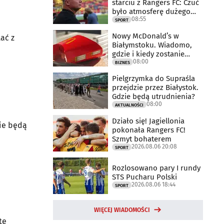
starciu z Rangers FC: Czuć
było atmosferę dużego
08:55
meczu
SPORT
Nowy McDonald’s w
tać z
Białymstoku. Wiadomo,
gdzie i kiedy zostanie
08:00
otwarty
BIZNES
Pielgrzymka do Supraśla
przejdzie przez Białystok.
Gdzie będą utrudnienia?
08:00
AKTUALNOŚCI
Działo się! Jagiellonia
nie będą
pokonała Rangers FC!
Szmyt bohaterem
2026.08.06 20:08
SPORT
Rozlosowano pary I rundy
STS Pucharu Polski
2026.08.06 18:44
SPORT
WIĘCEJ WIADOMOŚCI
te