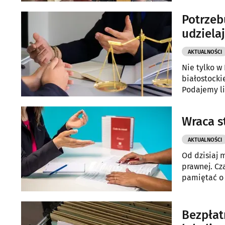
Potrzeb
udziela
AKTUALNOŚCI
Nie tylko w
białostocki
Podajemy li
Wraca s
AKTUALNOŚCI
Od dzisiaj 
prawnej. Cz
pamiętać o
Bezpłat