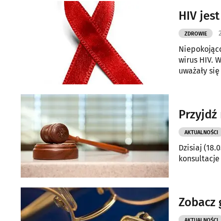
HIV jes
ZDROWIE
Niepokojąco
wirus HIV. 
uważały się
Przyjdź
AKTUALNOŚCI
Dzisiaj (18
konsultacje
Zobacz 
AKTUALNOŚCI