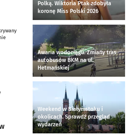
Polką. Wiktoria Ptak zdobyła
koronę Miss Polski 2026
ykrywany
nie
Awaria wodociągu. Zmiany tras
autobusów BKM na ul.
Hetmańskiej
e
Weekend w Białymstoku i
okolicach. Sprawdź przegląd
wydarzeń
ów