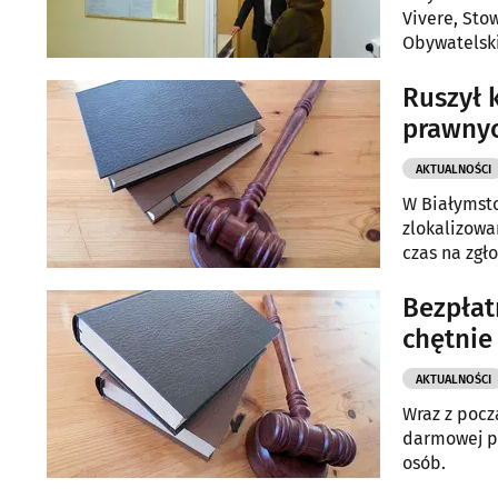
Vivere, Sto
Obywatelsk
prawnej.
Ruszył 
prawnyc
AKTUALNOŚCI
W Białymst
zlokalizowa
czas na zgło
Bezpłat
chętnie 
AKTUALNOŚCI
Wraz z poc
darmowej po
osób.