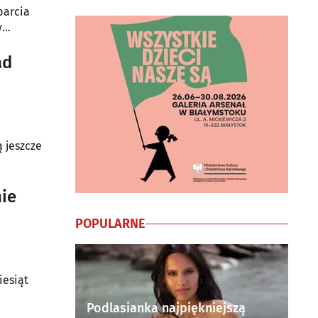
parcia
y
ad
 jeszcze
nie
POPULARNE
iesiąt
Podlasianka najpiękniejszą