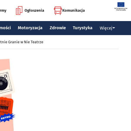
irmy
Ogłoszenia
Komunikacja
mości
Motoryzacja
Zdrowie
Turystyka
Więcej
tnie Granie w Nie Teatrze