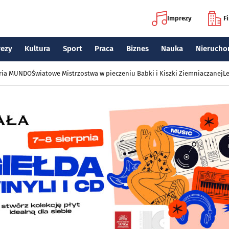
Imprezy
F
rezy
Kultura
Sport
Praca
Biznes
Nauka
Nierucho
eria MUNDO
Światowe Mistrzostwa w pieczeniu Babki i Kiszki Ziemniaczanej
Le