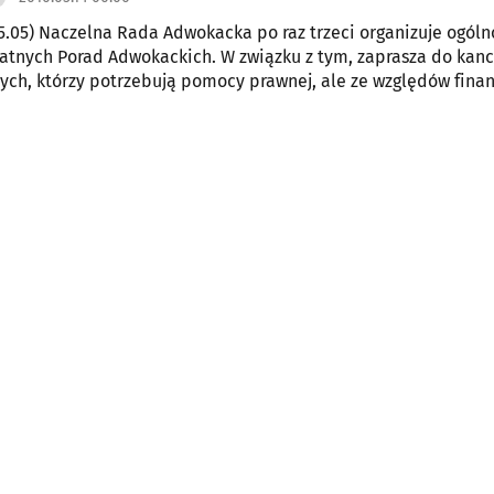
5.05) Naczelna Rada Adwokacka po raz trzeci organizuje ogóln
atnych Porad Adwokackich. W związku z tym, zaprasza do kanc
tych, którzy potrzebują pomocy prawnej, ale ze względów fin
orzystać z usług prawników.