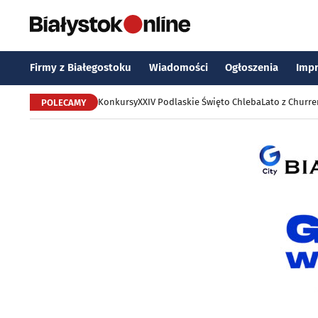
Firmy z Białegostoku
Wiadomości
Ogłoszenia
Imp
Konkursy
XXIV Podlaskie Święto Chleba
Lato z Churr
POLECAMY