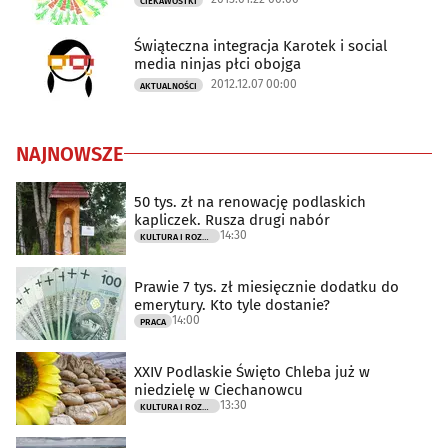
CIEKAWOSTKI
Świąteczna integracja Karotek i social
media ninjas płci obojga
2012.12.07 00:00
AKTUALNOŚCI
NAJNOWSZE
50 tys. zł na renowację podlaskich
kapliczek. Rusza drugi nabór
14:30
KULTURA I ROZRYWKA
Prawie 7 tys. zł miesięcznie dodatku do
emerytury. Kto tyle dostanie?
14:00
PRACA
XXIV Podlaskie Święto Chleba już w
niedzielę w Ciechanowcu
13:30
KULTURA I ROZRYWKA