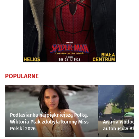
POPULARNE
Podlasianka najpiękniejszą Polką.
Wiktoria Ptak zdobyła koronę Miss
Awaria wodocią
Polski 2026
autobusów BKM 