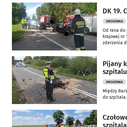
Bojarach.
DK 19. 
DROGÓWKA
Od rana do 
krajowej nr
zderzenia 
Pijany 
szpitalu
DROGÓWKA
Między Bars
do szpitala.
Czołowe
szpitala