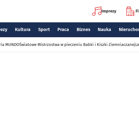
Imprezy
F
rezy
Kultura
Sport
Praca
Biznes
Nauka
Nierucho
eria MUNDO
Światowe Mistrzostwa w pieczeniu Babki i Kiszki Ziemniaczanej
Le