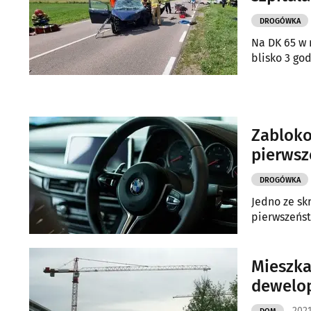
DROGÓWKA
Na DK 65 w 
blisko 3 go
Zabloko
pierws
DROGÓWKA
Jedno ze sk
pierwszeńst
Mieszka
dewelop
2021