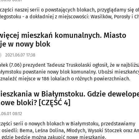
 części naszej serii o powstających blokach, przyglądamy się o
łegostoku - a dokładniej z miejscowości: Wasilków, Porosły i C
więcej mieszkań komunalnych. Miasto
je w nowy blok
2021.06.07 17:38
łek (7.06) prezydent Tadeusz Truskolaski ogłosił, że w najbliż
ałymstoku powstanie nowy blok komunalny. Ubożsi mieszkańc
znaleźć miejsce w 186 lokalach o różnych powierzchniach.
eszkania w Białymstoku. Gdzie dewelop
nowe bloki? [CZĘŚĆ 4]
.06.01 08:12
części serii o nowych blokach w Białymstoku, przedstawiamy
z osiedli: Bema, Leśna Dolina, Młodych, Wysoki Stoczek oraz An
 gdzie będzie można zakupić nowe mieszkanie.