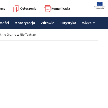
irmy
Ogłoszenia
Komunikacja
mości
Motoryzacja
Zdrowie
Turystyka
Więcej
tnie Granie w Nie Teatrze