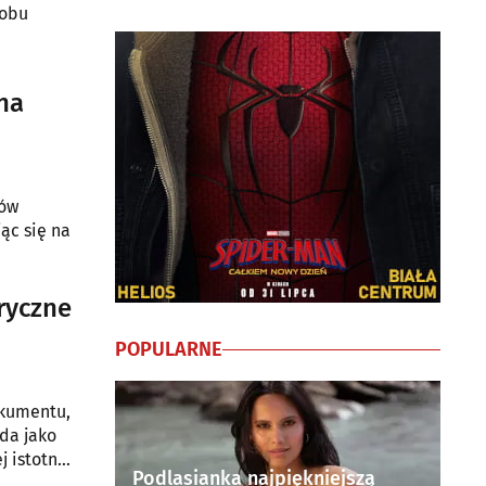
 obu
na
mów
ąc się na
ryczne
POPULARNE
okumentu,
ada jako
j istotna.
Podlasianka najpiękniejszą
nej na