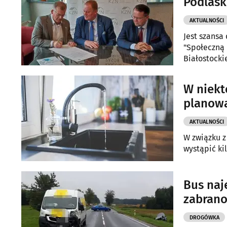
Podlask
AKTUALNOŚCI
Jest szansa
"Społeczną 
Białostocki
W niekt
planowa
AKTUALNOŚCI
W związku z
wystąpić ki
Bus naj
zabrano
DROGÓWKA