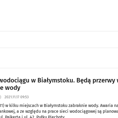
wodociągu w Białymstoku. Będą przerwy
ie wody
2021.11.17 09:53
.11) w kilku miejscach w Białymstoku zabraknie wody. Awaria n
ankowej, a ze względu na prace sieci wodociągowej są planow
l. Pajkerta i ul. 42. Pułku Piechoty.