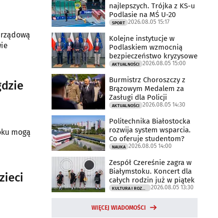
najlepszych. Trójka z KS-u
Podlasie na MŚ U-20
2026.08.05 15:17
SPORT
z rządową
Kolejne instytucje w
wie
Podlaskiem wzmocnią
bezpieczeństwo kryzysowe
2026.08.05 15:00
AKTUALNOŚCI
Burmistrz Choroszczy z
gdzie
Brązowym Medalem za
Zasługi dla Policji
2026.08.05 14:30
AKTUALNOŚCI
Politechnika Białostocka
rozwija system wsparcia.
toku mogą
Co oferuje studentom?
2026.08.05 14:00
NAUKA
Zespół Czereśnie zagra w
Białymstoku. Koncert dla
zieci
całych rodzin już w piątek
2026.08.05 13:30
KULTURA I ROZRYWKA
WIĘCEJ WIADOMOŚCI