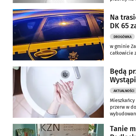
Na tras
DK 65 
DROGÓWKA
w gminie Za
całkowicie 
Będą p
Wystąpi
AKTUALNOŚCI
Mieszkańcy 
przerw w d
wybudowan
Tanie m