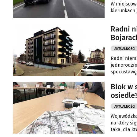
W miejscowo
kierunkach 
Radni n
Bojarac
AKTUALNOŚCI
Radni niema
jednorodzin
specustawę
Blok w 
osiedle
AKTUALNOŚCI
Wojewódzka 
na który si
taka, dla kt
Mamy ciąg d