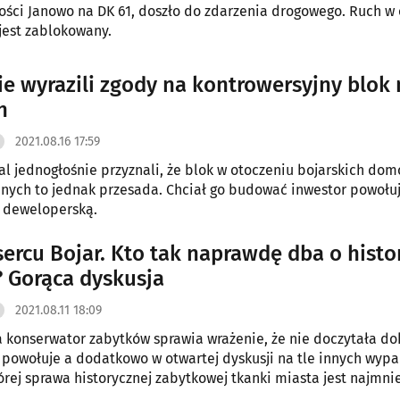
ści Janowo na DK 61, doszło do zdarzenia drogowego. Ruch w
jest zablokowany.
ie wyrazili zgody na kontrowersyjny blok 
h
2021.08.16 17:59
l jednogłośnie przyznali, że blok w otoczeniu bojarskich do
nych to jednak przesada. Chciał go budować inwestor powołuj
 deweloperską.
sercu Bojar. Kto tak naprawdę dba o histo
? Gorąca dyskusja
2021.08.11 18:09
konserwator zabytków sprawia wrażenie, że nie doczytała d
ę powołuje a dodatkowo w otwartej dyskusji na tle innych wyp
órej sprawa historycznej zabytkowej tkanki miasta jest najmnie
alszy sprawy budowy bloku na rogu ul. Modlińskiej i Poprzecz