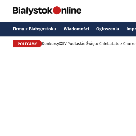
Firmy z Białegostoku
Wiadomości
Ogłoszenia
Imp
Konkursy
XXIV Podlaskie Święto Chleba
Lato z Churr
POLECAMY