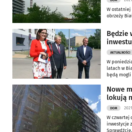
DOM
W ostatniej
obrzeży Bia
Będzie 
inwestu
AKTUALNOŚCI
W poniedzia
latach w Bi
będą mogli 
Nowe mi
lokują 
2021
DOM
W czwartej 
inwestycje 
Sprawdźcie,