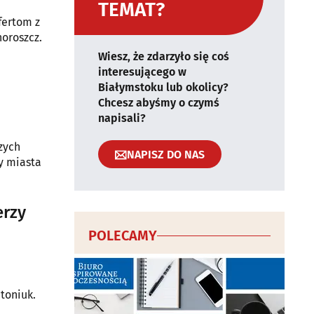
TEMAT?
fertom z
horoszcz.
Wiesz, że zdarzyło się coś
interesującego w
Białymstoku lub okolicy?
Chcesz abyśmy o czymś
napisali?
szych
NAPISZ DO NAS
y miasta
erzy
POLECAMY
toniuk.