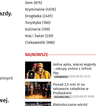
Dom
(875)
Kryminalne
(4576)
azdy.
Drogówka
(2461)
Turystyka
(180)
Kulinaria
(109)
Kraj i Świat
(239)
t
Ciekawostki
(998)
NAJNOWSZE
Jedna apka, więcej wygody
- zakupy online z InPost
Pay
2026.08.05 20:55
CIEKAWOSTKI
dzinnych
Ponad 2,5 mln zł na
ratowanie zabytków w
Podlaskiem
2026.08.05 16:00
KULTURA I ROZRYWKA
wej.
Białostoczanie wśród