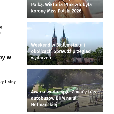
Polką. Wiktoria Ptak zdobyła
koronę Miss Polski 2026
ze
du
Weekend w Białymstoku i
okolicach. Sprawdź przegląd
by w
wydarzeń
y trafiły
Awaria wodociągu. Zmiany tras
autobusów BKM na ul.
o
Hetmańskiej