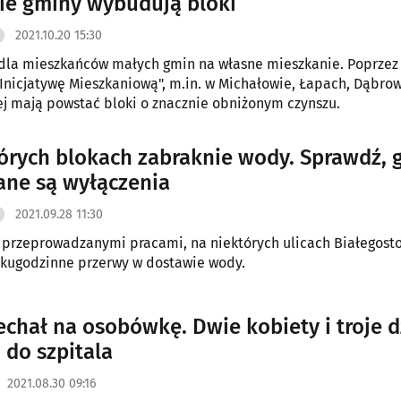
ie gminy wybudują bloki
2021.10.20 15:30
 dla mieszkańców małych gmin na własne mieszkanie. Poprze
Inicjatywę Mieszkaniową", m.in. w Michałowie, Łapach, Dąbro
ej mają powstać bloki o znacznie obniżonym czynszu.
órych blokach zabraknie wody. Sprawdź, 
ne są wyłączenia
2021.09.28 11:30
 przeprowadzanymi pracami, na niektórych ulicach Białegos
lkugodzinne przerwy w dostawie wody.
echał na osobówkę. Dwie kobiety i troje d
 do szpitala
2021.08.30 09:16