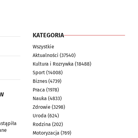
KATEGORIA
Wszystkie
Aktualności
(37540)
Kultura i Rozrywka
(18488)
Sport
(14008)
Biznes
(4739)
Praca
(1978)
 w
Nauka
(4833)
Zdrowie
(3298)
Uroda
(624)
astąpiła
Rodzina
(202)
ane
Motoryzacja
(769)