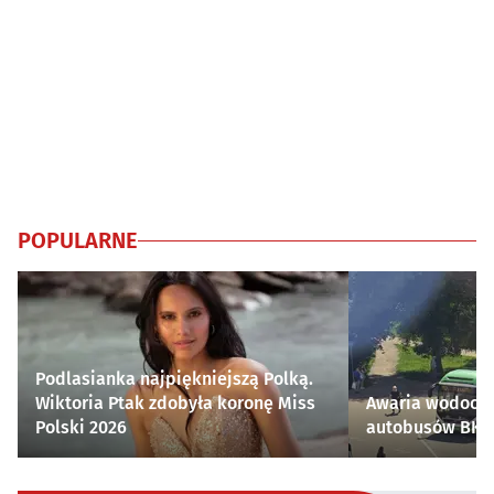
POPULARNE
Podlasianka najpiękniejszą Polką.
Wiktoria Ptak zdobyła koronę Miss
Awaria wodocią
Polski 2026
autobusów BKM 