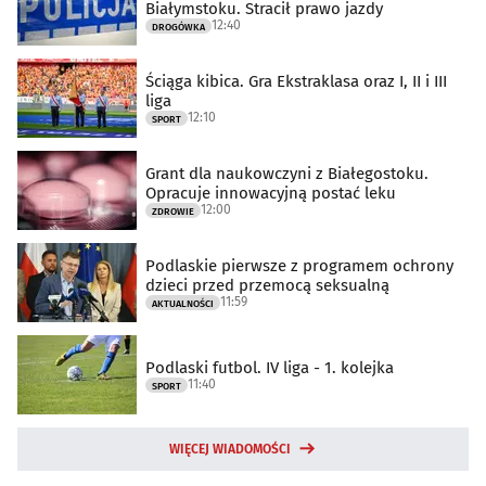
Białymstoku. Stracił prawo jazdy
12:40
DROGÓWKA
Ściąga kibica. Gra Ekstraklasa oraz I, II i III
liga
12:10
SPORT
Grant dla naukowczyni z Białegostoku.
Opracuje innowacyjną postać leku
12:00
ZDROWIE
Podlaskie pierwsze z programem ochrony
dzieci przed przemocą seksualną
11:59
AKTUALNOŚCI
Podlaski futbol. IV liga - 1. kolejka
11:40
SPORT
WIĘCEJ WIADOMOŚCI