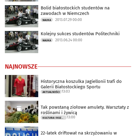
Bolid białostockich studentów na
zawodach w Niemczech
2013.07.29 00:00
NAUKA
Kolejny sukces studentów Politechniki
2013.06.24 00:00
NAUKA
NAJNOWSZE
Historyczna koszulka Jagiellonii trafi do
Galerii Białostockiego Sportu
13:03
AKTUALNOŚCI
Tak powstaną ziołowe amulety. Warsztaty z
roślinami i żywicą
13:00
KULTURA I ROZRYWKA
22-latek driftował na skrzyżowaniu w