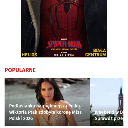
POPULARNE
Podlasianka najpiękniejszą Polką.
Wiktoria Ptak zdobyła koronę Miss
Weekend w Biał
Polski 2026
Sprawdź przegl