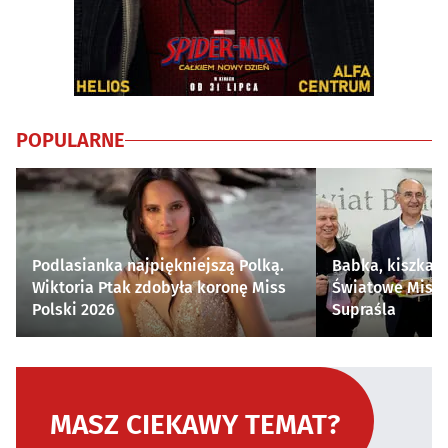
POPULARNE
Podlasianka najpiękniejszą Polką.
Babka, kiszka i
Wiktoria Ptak zdobyła koronę Miss
Światowe Mistr
Polski 2026
Supraśla
MASZ CIEKAWY TEMAT?