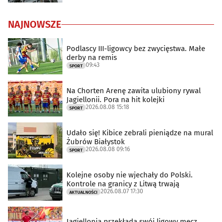
NAJNOWSZE
Podlascy III-ligowcy bez zwycięstwa. Małe
derby na remis
09:43
SPORT
Na Chorten Arenę zawita ulubiony rywal
Jagiellonii. Pora na hit kolejki
2026.08.08 15:18
SPORT
Udało się! Kibice zebrali pieniądze na mural
Żubrów Białystok
2026.08.08 09:16
SPORT
Kolejne osoby nie wjechały do Polski.
Kontrole na granicy z Litwą trwają
2026.08.07 17:30
AKTUALNOŚCI
Jagiellonia przekłada swój ligowy mecz