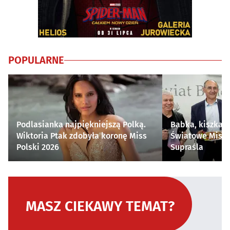
POPULARNE
Podlasianka najpiękniejszą Polką.
Babka, kiszka i
Wiktoria Ptak zdobyła koronę Miss
Światowe Mistr
Polski 2026
Supraśla
MASZ CIEKAWY TEMAT?