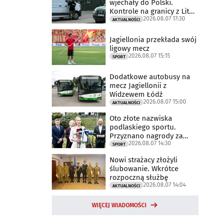
wjechały do Polski.
Kontrole na granicy z Litwą
2026.08.07 17:30
trwają
AKTUALNOŚCI
Jagiellonia przekłada swój
ligowy mecz
2026.08.07 15:15
SPORT
Dodatkowe autobusy na
mecz Jagiellonii z
Widzewem Łódź
2026.08.07 15:00
AKTUALNOŚCI
Oto złote nazwiska
podlaskiego sportu.
Przyznano nagrody za
2026.08.07 14:30
2025 rok
SPORT
Nowi strażacy złożyli
ślubowanie. Wkrótce
rozpoczną służbę
2026.08.07 14:04
AKTUALNOŚCI
WIĘCEJ WIADOMOŚCI