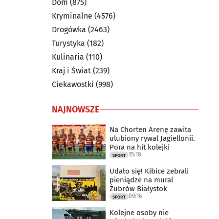
Dom
(875)
Kryminalne
(4576)
Drogówka
(2463)
Turystyka
(182)
Kulinaria
(110)
Kraj i Świat
(239)
Ciekawostki
(998)
NAJNOWSZE
Na Chorten Arenę zawita
ulubiony rywal Jagiellonii.
Pora na hit kolejki
15:18
SPORT
Udało się! Kibice zebrali
pieniądze na mural
Żubrów Białystok
09:16
SPORT
Kolejne osoby nie