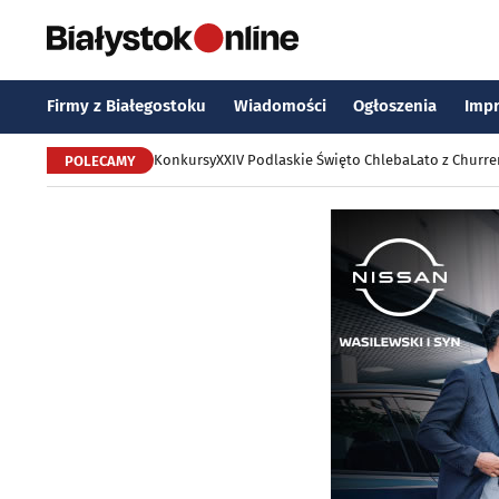
Firmy z Białegostoku
Wiadomości
Ogłoszenia
Imp
Konkursy
XXIV Podlaskie Święto Chleba
Lato z Churr
POLECAMY