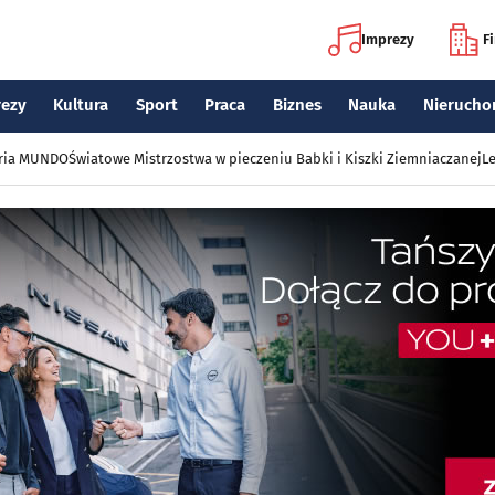
Imprezy
F
rezy
Kultura
Sport
Praca
Biznes
Nauka
Nierucho
eria MUNDO
Światowe Mistrzostwa w pieczeniu Babki i Kiszki Ziemniaczanej
Le