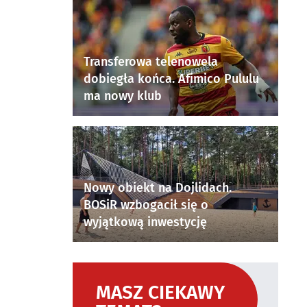
Transferowa telenowela
dobiegła końca. Afimico Pululu
ma nowy klub
Nowy obiekt na Dojlidach.
BOSiR wzbogacił się o
wyjątkową inwestycję
MASZ CIEKAWY