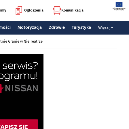
irmy
Ogłoszenia
Komunikacja
mości
Motoryzacja
Zdrowie
Turystyka
Więcej
tnie Granie w Nie Teatrze