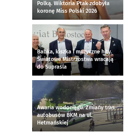
Polką. Wiktoria Ptak zdobyła
koronę Miss Polski 2026
Babka, kiszka i muzyczne hity.
Światowe Mistrzostwa wracają
do Supraśla
Awaria wodociągu. Zmiany tras
autobusów BKM na ul.
Hetmańskiej