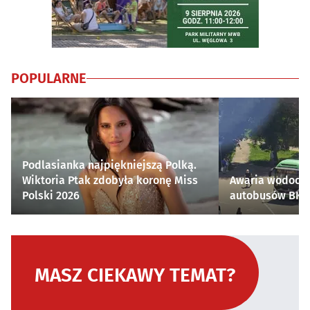
POPULARNE
Podlasianka najpiękniejszą Polką.
Wiktoria Ptak zdobyła koronę Miss
Awaria wodocią
Polski 2026
autobusów BKM 
MASZ CIEKAWY TEMAT?