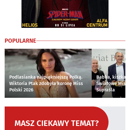
POPULARNE
Podlasianka najpiękniejszą Polką.
Babka, kiszka i
Wiktoria Ptak zdobyła koronę Miss
Światowe Mistr
Polski 2026
Supraśla
MASZ CIEKAWY TEMAT?