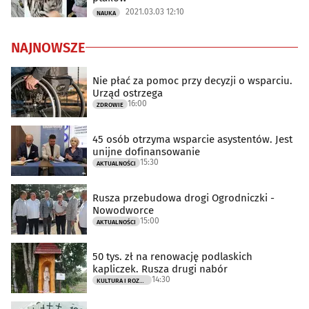
2021.03.03 12:10
NAUKA
NAJNOWSZE
Nie płać za pomoc przy decyzji o wsparciu.
Urząd ostrzega
16:00
ZDROWIE
45 osób otrzyma wsparcie asystentów. Jest
unijne dofinansowanie
15:30
AKTUALNOŚCI
Rusza przebudowa drogi Ogrodniczki -
Nowodworce
15:00
AKTUALNOŚCI
50 tys. zł na renowację podlaskich
kapliczek. Rusza drugi nabór
14:30
KULTURA I ROZRYWKA