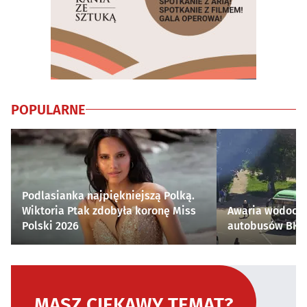
POPULARNE
Podlasianka najpiękniejszą Polką.
Wiktoria Ptak zdobyła koronę Miss
Awaria wodocią
Polski 2026
autobusów BKM 
MASZ CIEKAWY TEMAT?