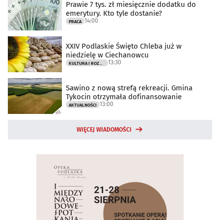
Prawie 7 tys. zł miesięcznie dodatku do
emerytury. Kto tyle dostanie?
14:00
PRACA
XXIV Podlaskie Święto Chleba już w
niedzielę w Ciechanowcu
13:30
KULTURA I ROZRYWKA
Sawino z nową strefą rekreacji. Gmina
Tykocin otrzymała dofinansowanie
13:00
AKTUALNOŚCI
WIĘCEJ WIADOMOŚCI