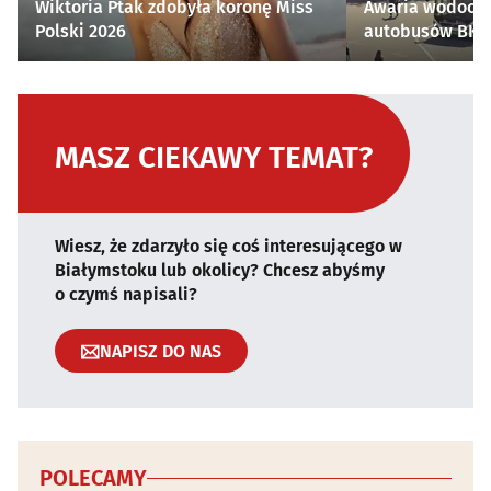
Wiktoria Ptak zdobyła koronę Miss
Awaria wodocią
Polski 2026
autobusów BKM 
MASZ CIEKAWY TEMAT?
Wiesz, że zdarzyło się coś interesującego w
Białymstoku lub okolicy? Chcesz abyśmy
o czymś napisali?
NAPISZ DO NAS
POLECAMY