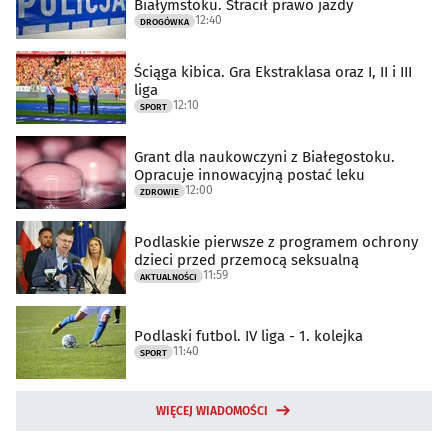
Białymstoku. Stracił prawo jazdy
12:40
DROGÓWKA
Ściąga kibica. Gra Ekstraklasa oraz I, II i III
liga
12:10
SPORT
Grant dla naukowczyni z Białegostoku.
Opracuje innowacyjną postać leku
12:00
ZDROWIE
Podlaskie pierwsze z programem ochrony
dzieci przed przemocą seksualną
11:59
AKTUALNOŚCI
Podlaski futbol. IV liga - 1. kolejka
11:40
SPORT
WIĘCEJ WIADOMOŚCI