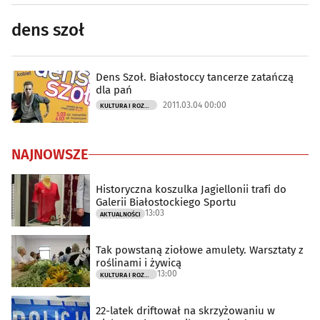
dens szoł
Dens Szoł. Białostoccy tancerze zatańczą
dla pań
2011.03.04 00:00
KULTURA I ROZRYWKA
NAJNOWSZE
Historyczna koszulka Jagiellonii trafi do
Galerii Białostockiego Sportu
13:03
AKTUALNOŚCI
Tak powstaną ziołowe amulety. Warsztaty z
roślinami i żywicą
13:00
KULTURA I ROZRYWKA
22-latek driftował na skrzyżowaniu w