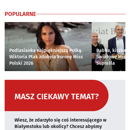
POPULARNE
Podlasianka najpiękniejszą Polką.
Babka, kiszka i
Wiktoria Ptak zdobyła koronę Miss
Światowe Mistr
Polski 2026
Supraśla
MASZ CIEKAWY TEMAT?
Wiesz, że zdarzyło się coś interesującego w
Białymstoku lub okolicy? Chcesz abyśmy