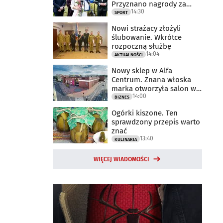
Przyznano nagrody za
14:30
2025 rok
SPORT
Nowi strażacy złożyli
ślubowanie. Wkrótce
rozpoczną służbę
14:04
AKTUALNOŚCI
Nowy sklep w Alfa
Centrum. Znana włoska
marka otworzyła salon w
14:00
Białymstoku
BIZNES
Ogórki kiszone. Ten
sprawdzony przepis warto
znać
13:40
KULINARIA
WIĘCEJ WIADOMOŚCI