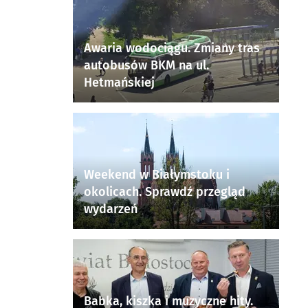
Awaria wodociągu. Zmiany tras
autobusów BKM na ul.
Hetmańskiej
Weekend w Białymstoku i
okolicach. Sprawdź przegląd
wydarzeń
Babka, kiszka i muzyczne hity.