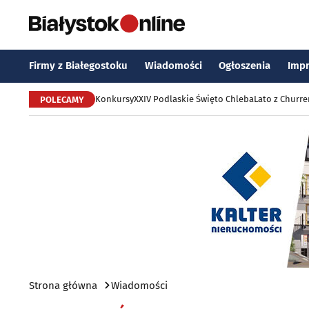
Firmy z Białegostoku
Wiadomości
Ogłoszenia
Imp
Konkursy
XXIV Podlaskie Święto Chleba
Lato z Churr
POLECAMY
Strona główna
Wiadomości