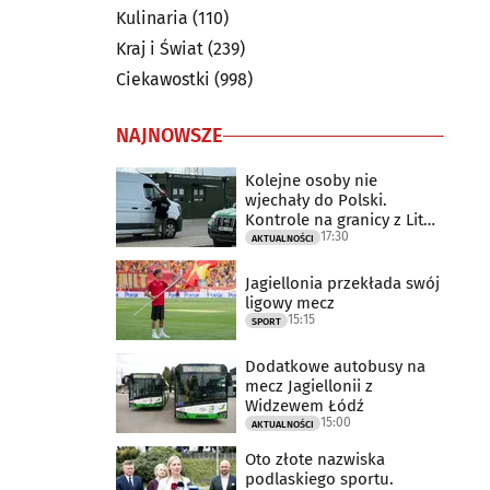
Kulinaria
(110)
Kraj i Świat
(239)
Ciekawostki
(998)
NAJNOWSZE
Kolejne osoby nie
wjechały do Polski.
Kontrole na granicy z Litwą
17:30
trwają
AKTUALNOŚCI
Jagiellonia przekłada swój
ligowy mecz
15:15
SPORT
Dodatkowe autobusy na
mecz Jagiellonii z
Widzewem Łódź
15:00
AKTUALNOŚCI
Oto złote nazwiska
podlaskiego sportu.