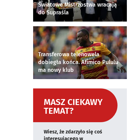
Światowe Mistrzostwa wracają
do Supraśla
Transferowa telenowela
dobiegła końca. Afimico Pululu
ma nowy klub
MASZ CIEKAWY
TEMAT?
Wiesz, że zdarzyło się coś
interesującego w