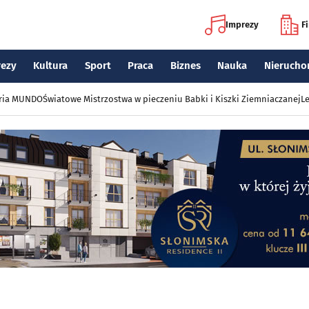
Imprezy
F
rezy
Kultura
Sport
Praca
Biznes
Nauka
Nierucho
eria MUNDO
Światowe Mistrzostwa w pieczeniu Babki i Kiszki Ziemniaczanej
Le