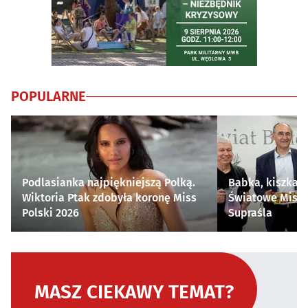
POPULARNE
Podlasianka najpiękniejszą Polką.
Babka, kiszka i
Wiktoria Ptak zdobyła koronę Miss
Światowe Mistr
Polski 2026
Supraśla
MASZ CIEKAWY TEMAT?