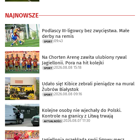
NAJNOWSZE
Podlascy III-ligowcy bez zwycięstwa. Małe
derby na remis
09:43
SPORT
Na Chorten Arenę zawita ulubiony rywal
Jagiellonii. Pora na hit kolejki
2026.08.08 15:18
SPORT
Udało się! Kibice zebrali pieniądze na mural
Żubrów Białystok
2026.08.08 09:16
SPORT
Kolejne osoby nie wjechały do Polski.
Kontrole na granicy z Litwą trwają
2026.08.07 17:30
AKTUALNOŚCI
Jagiellonia przekłada swój ligowy mecz