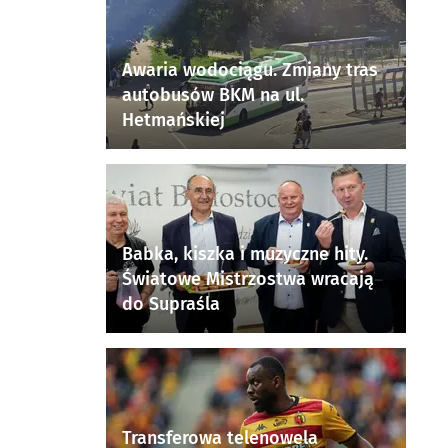
Awaria wodociągu. Zmiany tras
autobusów BKM na ul.
Hetmańskiej
Babka, kiszka i muzyczne hity.
Światowe Mistrzostwa wracają
do Supraśla
Transferowa telenowela