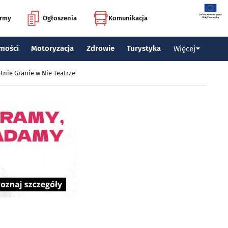
irmy
Ogłoszenia
Komunikacja
mości
Motoryzacja
Zdrowie
Turystyka
Więcej
tnie Granie w Nie Teatrze