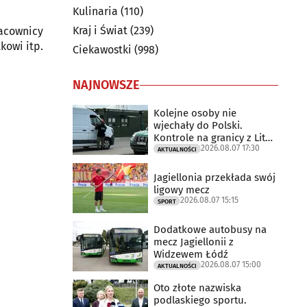
Kulinaria
(110)
Kraj i Świat
(239)
racownicy
kowi itp.
Ciekawostki
(998)
NAJNOWSZE
Kolejne osoby nie
wjechały do Polski.
Kontrole na granicy z Litwą
2026.08.07 17:30
trwają
AKTUALNOŚCI
Jagiellonia przekłada swój
ligowy mecz
2026.08.07 15:15
SPORT
Dodatkowe autobusy na
mecz Jagiellonii z
Widzewem Łódź
2026.08.07 15:00
AKTUALNOŚCI
Oto złote nazwiska
podlaskiego sportu.