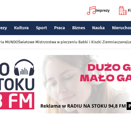
Imprezy
F
rezy
Kultura
Sport
Praca
Biznes
Nauka
Nierucho
eria MUNDO
Światowe Mistrzostwa w pieczeniu Babki i Kiszki Ziemniaczanej
Le