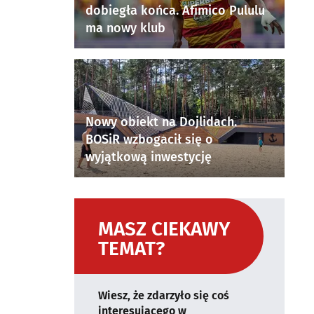
dobiegła końca. Afimico Pululu
ma nowy klub
Nowy obiekt na Dojlidach.
BOSiR wzbogacił się o
wyjątkową inwestycję
MASZ CIEKAWY
TEMAT?
Wiesz, że zdarzyło się coś
interesującego w