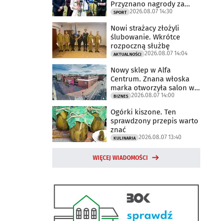
Przyznano nagrody za
2026.08.07 14:30
2025 rok
SPORT
Nowi strażacy złożyli
ślubowanie. Wkrótce
rozpoczną służbę
2026.08.07 14:04
AKTUALNOŚCI
Nowy sklep w Alfa
Centrum. Znana włoska
marka otworzyła salon w
2026.08.07 14:00
Białymstoku
BIZNES
Ogórki kiszone. Ten
sprawdzony przepis warto
znać
2026.08.07 13:40
KULINARIA
WIĘCEJ WIADOMOŚCI