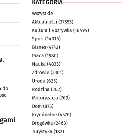
KATEGORIA
Wszystkie
Aktualności
(37555)
Kultura i Rozrywka
(18494)
Sport
(14016)
Biznes
(4742)
Praca
(1980)
w.
Nauka
(4833)
Zdrowie
(3301)
Uroda
(625)
a do
Rodzina
(202)
ości
Motoryzacja
(769)
Dom
(875)
Kryminalne
(4576)
ugami
Drogówka
(2463)
Turystyka
(182)