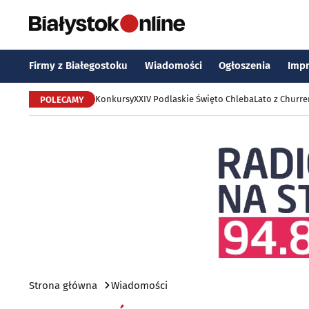
Firmy z Białegostoku
Wiadomości
Ogłoszenia
Imp
Konkursy
XXIV Podlaskie Święto Chleba
Lato z Churr
POLECAMY
Strona główna
Wiadomości