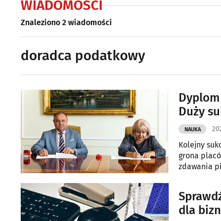
WIADOMOŚCI
Znaleziono 2 wiadomości
doradca podatkowy
Dyplom 
Duży su
202
NAUKA
Kolejny suk
grona placó
zdawania p
Sprawdź
dla biz