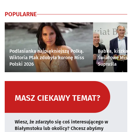
POPULARNE
Podlasianka najpiękniejszą Polką.
Babka, kiszka i
Wiktoria Ptak zdobyła koronę Miss
Światowe Mistr
Polski 2026
Supraśla
MASZ CIEKAWY TEMAT?
Wiesz, że zdarzyło się coś interesującego w
Białymstoku lub okolicy? Chcesz abyśmy