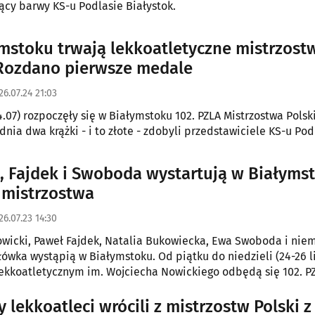
ący barwy KS-u Podlasie Białystok.
mstoku trwają lekkoatletyczne mistrzost
 Rozdano pierwsze medale
26.07.24 21:03
.07) rozpoczęły się w Białymstoku 102. PZLA Mistrzostwa Polski
nia dwa krążki - i to złote - zdobyli przedstawiciele KS-u Pod
, Fajdek i Swoboda wystartują w Białyms
 mistrzostwa
26.07.23 14:30
wicki, Paweł Fajdek, Natalia Bukowiecka, Ewa Swoboda i niem
łówka wystąpią w Białymstoku. Od piątku do niedzieli (24-26 l
ekkoatletycznym im. Wojciecha Nowickiego odbędą się 102. P
 Polski Seniorów. Dla wielu zawodników będzie to ostatnia sz
inimów i wywalczenie miejsca w reprezentacji na mistrzostwa
 lekkoatleci wrócili z mistrzostw Polski z