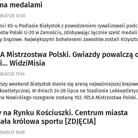
oma medalami
26.07.20 12:30
ci KS-u Podlasie Białystok z powodzeniem rywalizowali podc
ostw Polski U-20 w Zamościu, zdobywając łącznie sześć medali
ery brązowe. Największymi bohaterami zawodów zostali Krzyszt
a Górska, którzy sięgnęli po tytuły mistrzów kraju.
LA Mistrzostwa Polski. Gwiazdy powalczą 
i… WidziMisia
26.07.20 11:54
iższy weekend Białystok stanie się areną najważniejszej krajowe
koatletycznej. W dniach 24-26 lipca na Stadionie Lekkoatlet
ha Nowickiego rozegrane zostaną 102. PZLA Mistrzostwa Polski
rzez trzy dni kibice będą mogli śledzić rywalizację czołowych
 i zawodników, którzy powalczą nie tylko o tytuły mistrzowski
 na Rynku Kościuszki. Centrum miasta
iejsce w reprezentacji Polski na zbliżające się mistrzostwa Eu
ła królowa sportu [ZDJĘCIA]
26.05.31 16:26