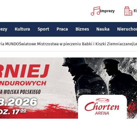
Imprezy
F
rezy
Kultura
Sport
Praca
Biznes
Nauka
Nierucho
eria MUNDO
Światowe Mistrzostwa w pieczeniu Babki i Kiszki Ziemniaczanej
Le