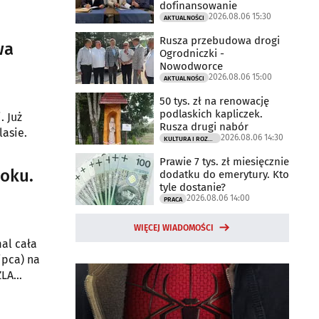
dofinansowanie
2026.08.06 15:30
AKTUALNOŚCI
Rusza przebudowa drogi
wa
Ogrodniczki -
Nowodworce
2026.08.06 15:00
AKTUALNOŚCI
50 tys. zł na renowację
podlaskich kapliczek.
. Już
Rusza drugi nabór
lasie.
2026.08.06 14:30
KULTURA I ROZRYWKA
Prawie 7 tys. zł miesięcznie
toku.
dodatku do emerytury. Kto
tyle dostanie?
2026.08.06 14:00
PRACA
WIĘCEJ WIADOMOŚCI
al cała
ipca) na
ZLA
ansa na
 Europy.