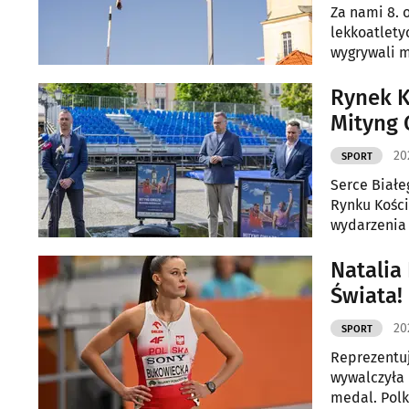
Za nami 8. 
lekkoatlety
wygrywali m
Rynek K
Mityng 
20
SPORT
Serce Białe
Rynku Kości
wydarzenia 
czołowych z
Natalia
Świata!
20
SPORT
Reprezentuj
wywalczyła 
medal. Polk