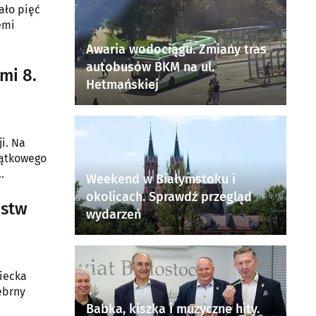
ało pięć
emi
Awaria wodociągu. Zmiany tras
autobusów BKM na ul.
mi 8.
Hetmańskiej
i. Na
jątkowego
Weekend w Białymstoku i
okolicach. Sprawdź przegląd
ostw
wydarzeń
iecka
ebrny
Babka, kiszka i muzyczne hity.