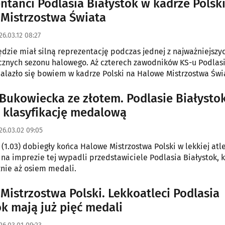
ntanci Podlasia Białystok w kadrze Polsk
Mistrzostwa Świata
26.03.12 08:27
ędzie miał silną reprezentację podczas jednej z najważniejszy
cznych sezonu halowego. Aż czterech zawodników KS-u Podlas
nalazło się bowiem w kadrze Polski na Halowe Mistrzostwa Świ
ce 2026, które odbędą się w Toruniu w dniach 20-22 marca.
 Bukowiecka ze złotem. Podlasie Białysto
 klasyfikację medalową
26.03.02 09:05
 (1.03) dobiegły końca Halowe Mistrzostwa Polski w lekkiej atl
na imprezie tej wypadli przedstawiciele Podlasia Białystok, k
znie aż osiem medali.
Mistrzostwa Polski. Lekkoatleci Podlasia
ok mają już pięć medali