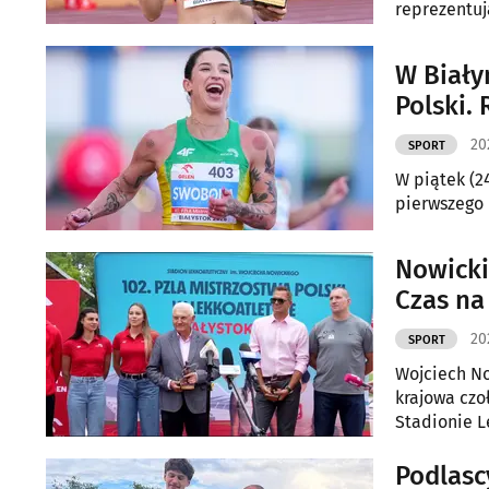
reprezentuj
W Biały
Polski.
20
SPORT
W piątek (24
pierwszego d
Nowicki
Czas na
20
SPORT
Wojciech No
krajowa czo
Stadionie L
Mistrzostwa
uzyskanie m
Podlascy