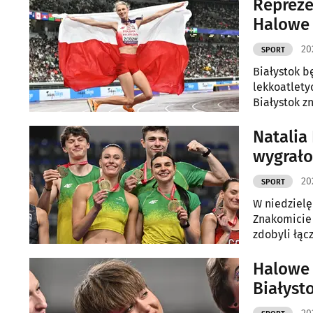
kibice.
Repreze
Halowe 
20
SPORT
Białystok b
lekkoatlety
Białystok z
Lekkoatlety
Natalia
wygrało
20
SPORT
W niedzielę
Znakomicie 
zdobyli łąc
Halowe 
Białyst