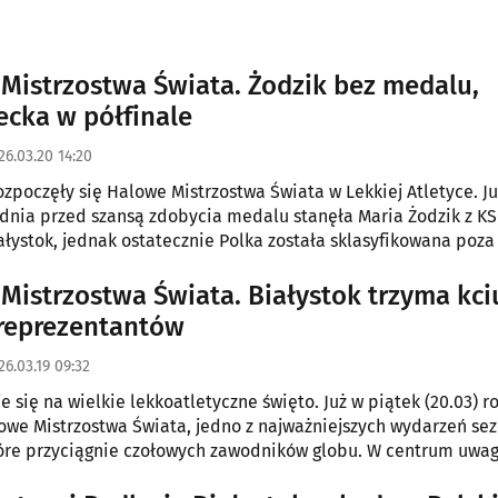
Mistrzostwa Świata. Żodzik bez medalu,
cka w półfinale
26.03.20 14:20
ozpoczęły się Halowe Mistrzostwa Świata w Lekkiej Atletyce. Ju
dnia przed szansą zdobycia medalu stanęła Maria Żodzik z KS
ałystok, jednak ostatecznie Polka została sklasyfikowana poz
Mistrzostwa Świata. Białystok trzyma kci
reprezentantów
26.03.19 09:32
e się na wielkie lekkoatletyczne święto. Już w piątek (20.03) 
owe Mistrzostwa Świata, jedno z najważniejszych wydarzeń se
re przyciągnie czołowych zawodników globu. W centrum uwag
reprezentanci z Białegostoku, na których szczególnie liczą lok