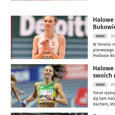
Halowe 
Bukowie
20
SPORT
W Toruniu r
pierwszego 
Podlasie Bi
Halowe 
swoich 
20
SPORT
Toruń szykuj
się tam Hal
dachem, któ
się również 