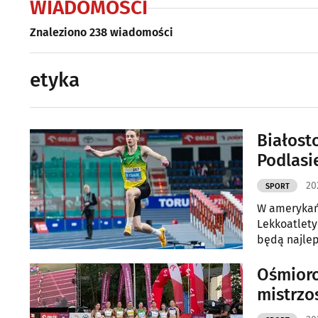
WIADOMOŚCI
Znaleziono 238 wiadomości
etyka
Białost
Podlasi
20
SPORT
W amerykańs
Lekkoatlety
będą najlep
znalazło si
Krzysztof R
Ośmioro
mistrzo