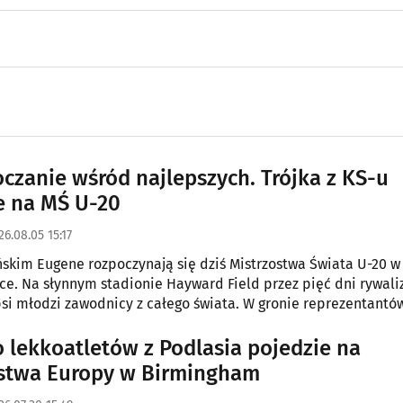
oczanie wśród najlepszych. Trójka z KS-u
e na MŚ U-20
26.08.05 15:17
kim Eugene rozpoczynają się dziś Mistrzostwa Świata U-20 w
ce. Na słynnym stadionie Hayward Field przez pięć dni rywal
si młodzi zawodnicy z całego świata. W gronie reprezentantów
ę troje lekkoatletów KS-u Podlasie Białystok - Aleksander Wojn
ybnik oraz Oliwier Dondziło.
 lekkoatletów z Podlasia pojedzie na
stwa Europy w Birmingham