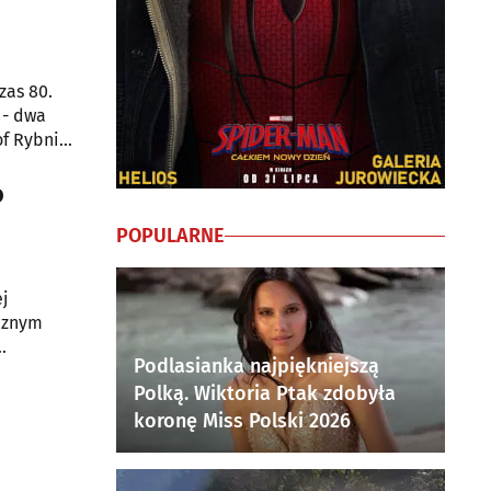
zas 80.
 - dwa
of Rybnik
o
POPULARNE
j
ycznym
Podlasianka najpiękniejszą
Polką. Wiktoria Ptak zdobyła
e, ale
ropy.
koronę Miss Polski 2026