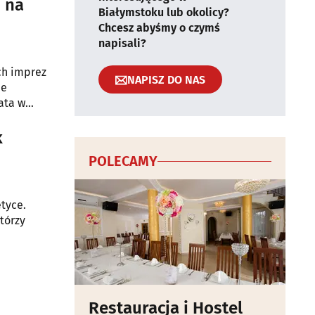
i na
Białymstoku lub okolicy?
Chcesz abyśmy o czymś
napisali?
ch imprez
NAPISZ DO NAS
ie
ata w
k
POLECAMY
etyce.
tórzy
Restauracja i Hostel