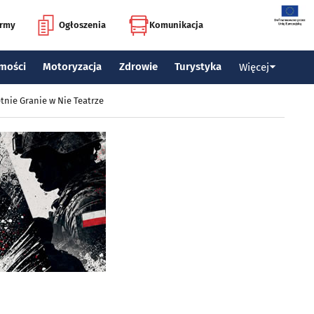
irmy
Ogłoszenia
Komunikacja
mości
Motoryzacja
Zdrowie
Turystyka
Więcej
tnie Granie w Nie Teatrze