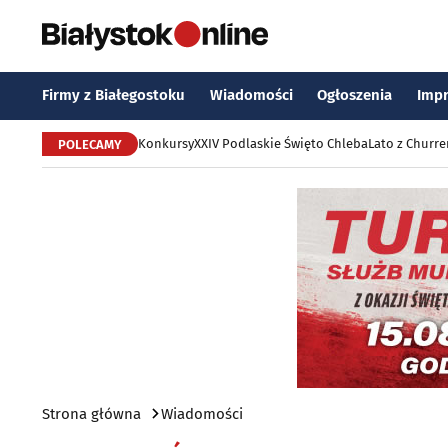
Firmy z Białegostoku
Wiadomości
Ogłoszenia
Imp
Konkursy
XXIV Podlaskie Święto Chleba
Lato z Churr
POLECAMY
Strona główna
Wiadomości