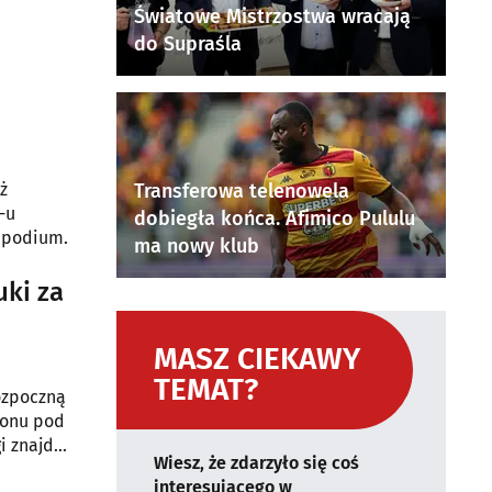
Światowe Mistrzostwa wracają
do Supraśla
ż
Transferowa telenowela
-u
dobiegła końca. Afimico Pululu
a podium.
ma nowy klub
uki za
MASZ CIEKAWY
TEMAT?
rozpoczną
zonu pod
i znajdą
Wiesz, że zdarzyło się coś
alni
interesującego w