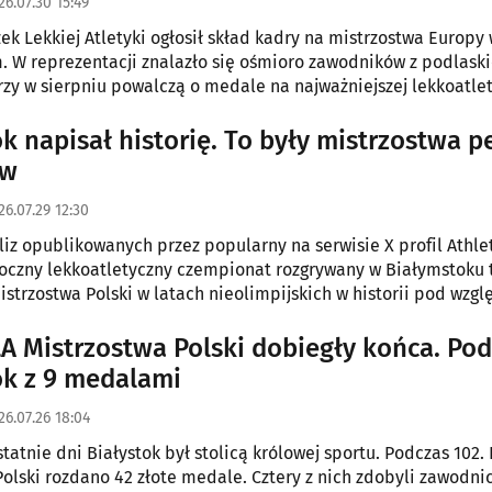
26.07.30 15:49
zek Lekkiej Atletyki ogłosił skład kadry na mistrzostwa Europy
 W reprezentacji znalazło się ośmioro zawodników z podlask
rzy w sierpniu powalczą o medale na najważniejszej lekkoatle
arego Kontynentu.
ok napisał historię. To były mistrzostwa p
ów
26.07.29 12:30
iz opublikowanych przez popularny na serwisie X profil Athle
oczny lekkoatletyczny czempionat rozgrywany w Białymstoku 
istrzostwa Polski w latach nieolimpijskich w historii pod wzg
rld Athletics. Wyżej sklasyfikowano jedynie edycje z lat 2012, 
LA Mistrzostwa Polski dobiegły końca. Pod
ok z 9 medalami
26.07.26 18:04
statnie dni Białystok był stolicą królowej sportu. Podczas 102.
Polski rozdano 42 złote medale. Cztery z nich zdobyli zawodni