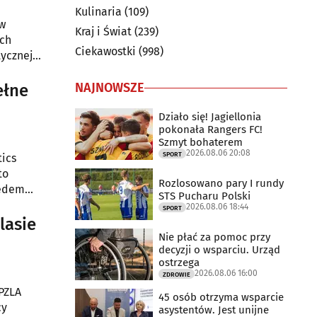
Kulinaria
(109)
 w
Kraj i Świat
(239)
ich
Ciekawostki
(998)
tycznej
NAJNOWSZE
ełne
Działo się! Jagiellonia
pokonała Rangers FC!
Szmyt bohaterem
2026.08.06 20:08
SPORT
tics
to
Rozlosowano pary I rundy
lędem
STS Pucharu Polski
2021 i
2026.08.06 18:44
SPORT
lasie
Nie płać za pomoc przy
decyzji o wsparciu. Urząd
ostrzega
2026.08.06 16:00
ZDROWIE
 PZLA
45 osób otrzyma wsparcie
cy
asystentów. Jest unijne