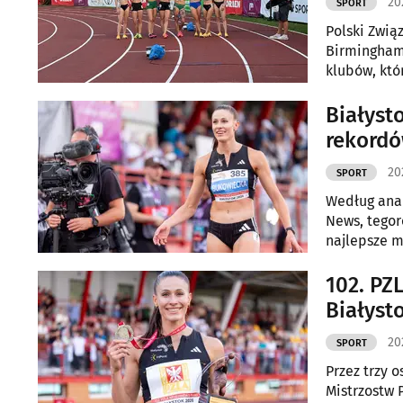
20
SPORT
Polski Zwią
Birmingham.
klubów, któ
imprezie St
Białyst
rekord
20
SPORT
Według anal
News, tegor
najlepsze m
punktacji Wo
2024.
102. PZ
Białyst
20
SPORT
Przez trzy o
Mistrzostw 