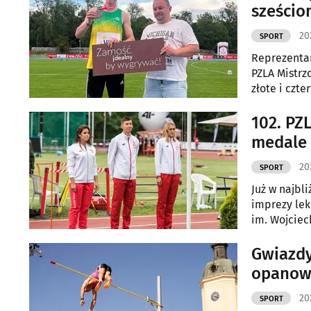
sześci
20
SPORT
Reprezentan
PZLA Mistrz
złote i czt
oraz Dominik
102. PZ
medale 
20
SPORT
Już w najbl
imprezy lek
im. Wojciec
Seniorów. P
zawodniczek
Gwiazdy
również o m
opanowa
20
SPORT