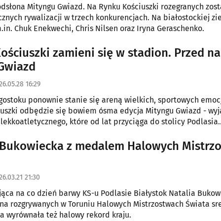
odsłona Mityngu Gwiazd. Na Rynku Kościuszki rozegranych zost
cznych rywalizacji w trzech konkurencjach. Na białostockiej zi
.in. Chuk Enekwechi, Chris Nilsen oraz Iryna Geraschenko.
ościuszki zamieni się w stadion. Przed na
Gwiazd
26.05.28 16:29
gostoku ponownie stanie się areną wielkich, sportowych emocj
uszki odbędzie się bowiem ósma edycja Mityngu Gwiazd - wy
lekkoatletycznego, które od lat przyciąga do stolicy Podlasia
awodników z Polski i świata.
 Bukowiecka z medalem Halowych Mistrz
26.03.21 21:30
ąca na co dzień barwy KS-u Podlasie Białystok Natalia Bukow
na rozgrywanych w Toruniu Halowych Mistrzostwach Świata sr
a wyrównała też halowy rekord kraju.