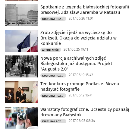
Spotkanie z legendą białostockiej fotografii
prasowej. Zdzisław Zaremba w Ratuszu
2017.06.26 11:01
KULTURA I ROZRYWKA
Zrób zdjęcie i jedź na wycieczkę do
Brukseli. Okazja do wzięcia udziału w
konkursie
2017.06.25 19:11
AKTUALNOŚCI
Nowa porcja archiwalnych zdjęć
Białegostoku już dostępna. Projekt
"Augustis 2.0"
2017.06.19 15:42
KULTURA I ROZRYWKA
Ten konkurs promuje Podlasie. Można
nadsyłać fotografie
2017.06.12 16:41
KULTURA I ROZRYWKA
Warsztaty fotograficzne. Uczestnicy poznają
drewniany Białystok
2017.06.05 08:34
KULTURA I ROZRYWKA