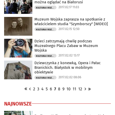
można oglądać na Białorusi
2017.02.17 11:03
KULTURA I ROZRYWKA
Muzeum Wojska zaprasza na spotkanie z
właścicielem studia "Szymborscy" [WIDEO]
2017.02.15 12:50
KULTURA I ROZRYWKA
Dzieci zatrzymają chwilę podczas
Muzealnego Placu Zabaw w Muzeum
Wojska
2017.02.02 13:17
KULTURA I ROZRYWKA
Dziewczynka z konewką, Opera i Pałac
Branickich. Białystok w mobilnym
obiektywie
2017.02.02 08:06
KULTURA I ROZRYWKA
2
3
4
5
6
7
8
9
10
11
12
NAJNOWSZE