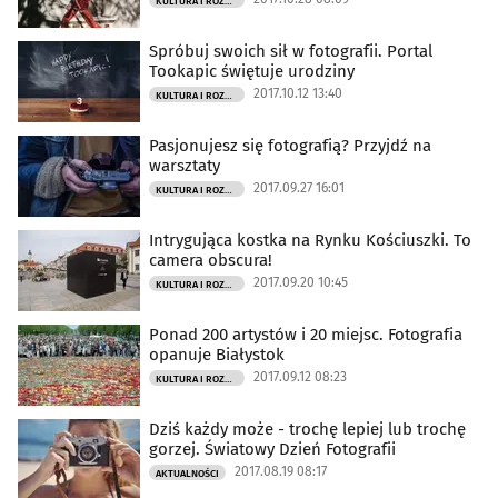
KULTURA I ROZRYWKA
Spróbuj swoich sił w fotografii. Portal
Tookapic świętuje urodziny
2017.10.12 13:40
KULTURA I ROZRYWKA
Pasjonujesz się fotografią? Przyjdź na
warsztaty
2017.09.27 16:01
KULTURA I ROZRYWKA
Intrygująca kostka na Rynku Kościuszki. To
camera obscura!
2017.09.20 10:45
KULTURA I ROZRYWKA
Ponad 200 artystów i 20 miejsc. Fotografia
opanuje Białystok
2017.09.12 08:23
KULTURA I ROZRYWKA
Dziś każdy może - trochę lepiej lub trochę
gorzej. Światowy Dzień Fotografii
2017.08.19 08:17
AKTUALNOŚCI