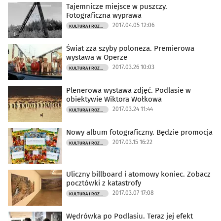
Tajemnicze miejsce w puszczy.
Fotograficzna wyprawa
2017.04.05 12:06
KULTURA I ROZRYWKA
Świat zza szyby poloneza. Premierowa
wystawa w Operze
2017.03.26 10:03
KULTURA I ROZRYWKA
Plenerowa wystawa zdjęć. Podlasie w
obiektywie Wiktora Wołkowa
2017.03.24 11:44
KULTURA I ROZRYWKA
Nowy album fotograficzny. Będzie promocja
2017.03.15 16:22
KULTURA I ROZRYWKA
Uliczny billboard i atomowy koniec. Zobacz
pocztówki z katastrofy
2017.03.07 17:08
KULTURA I ROZRYWKA
Wędrówka po Podlasiu. Teraz jej efekt