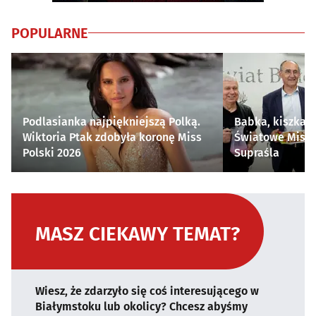
POPULARNE
Podlasianka najpiękniejszą Polką.
Babka, kiszka i
Wiktoria Ptak zdobyła koronę Miss
Światowe Mistr
Polski 2026
Supraśla
MASZ CIEKAWY TEMAT?
Wiesz, że zdarzyło się coś interesującego w
Białymstoku lub okolicy? Chcesz abyśmy