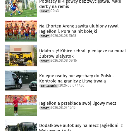
Podlascy III-ligowcy bez zwycięstwa. Małe
derby na remis
09:43
SPORT
Na Chorten Arenę zawita ulubiony rywal
Jagiellonii. Pora na hit kolejki
2026.08.08 15:18
SPORT
Udało się! Kibice zebrali pieniądze na mural
Żubrów Białystok
2026.08.08 09:16
SPORT
Kolejne osoby nie wjechały do Polski.
Kontrole na granicy z Litwą trwają
2026.08.07 17:30
AKTUALNOŚCI
Jagiellonia przekłada swój ligowy mecz
2026.08.07 15:15
SPORT
Dodatkowe autobusy na mecz Jagiellonii z
Widzewem Łódź