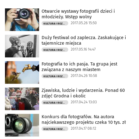
Otwarcie wystawy fotografii dzieci i
młodzieży. Wstęp wolny
2017.05.26 15:50
KULTURA I ROZRYWKA
Duży festiwal od zaplecza. Zaskakujące i
tajemnicze miejsca
2017.05.16 14:47
KULTURA I ROZRYWKA
Fotografia to ich pasja. Ta grupa jest
związana z naszym miastem
2017.04.26 10:58
KULTURA I ROZRYWKA
Zjawiska, ludzie i wydarzenia. Ponad 60
zdjęć Grodna i okolic
2017.04.24 13:03
KULTURA I ROZRYWKA
Konkurs dla fotografów. Na autora
najciekawszego projektu czeka 10 tys. zł
2017.04.17 08:12
KULTURA I ROZRYWKA