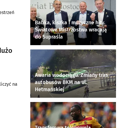
estrzeń
Babka, kiszka i muzyczne hity.
Światowe Mistrzostwa wracają
”.
do Supraśla
dużo
Awaria wodociągu. Zmiany tras
autobusów BKM na ul.
liczyć na
Hetmańskiej
Transferowa telenowela