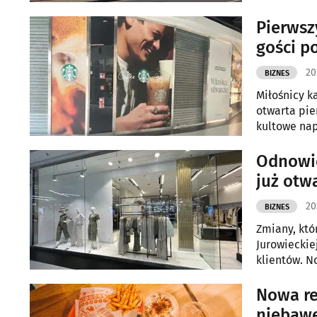
Pierwsz
gości p
20
BIZNES
Miłośnicy k
otwarta pie
kultowe nap
przygotowan
Odnowio
już otw
20
BIZNES
Zmiany, któ
Jurowieckie
klientów. N
zakupów i ś
Nowa re
niebaw