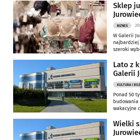
Sklep j
Jurowie
20
BIZNES
W Galerii J
najbardziej
szeroki wyb
Lato z 
Galerii
KULTURA I RO
Ponad 50 ty
budowania –
wakacyjne 
Arkadiusz P
Wielki 
Jurowie