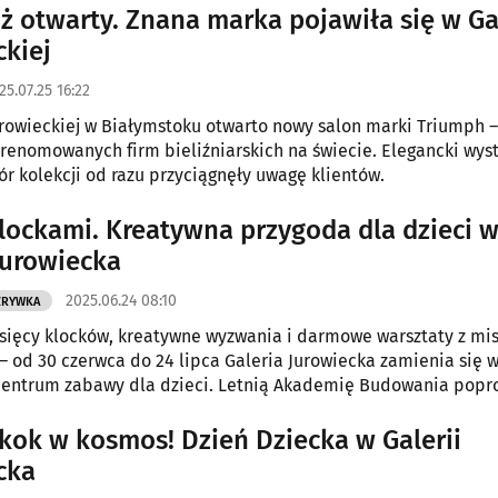
uż otwarty. Znana marka pojawiła się w Ga
ckiej
25.07.25 16:22
urowieckiej w Białymstoku otwarto nowy salon marki Triumph –
 renomowanych firm bieliźniarskich na świecie. Elegancki wystr
ór kolekcji od razu przyciągnęły uwagę klientów.
klockami. Kreatywna przygoda dla dzieci 
 Jurowiecka
2025.06.24 08:10
ZRYWKA
sięcy klocków, kreatywne wyzwania i darmowe warsztaty z mi
 od 30 czerwca do 24 lipca Galeria Jurowiecka zamienia się 
centrum zabawy dla dzieci. Letnią Akademię Budowania popr
ajewski, znany jako Pan od Klocków.
skok w kosmos! Dzień Dziecka w Galerii
cka