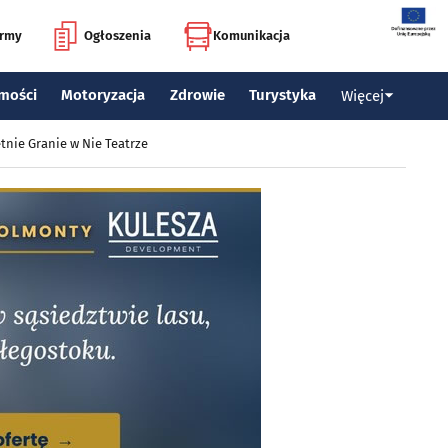
irmy
Ogłoszenia
Komunikacja
mości
Motoryzacja
Zdrowie
Turystyka
Więcej
tnie Granie w Nie Teatrze