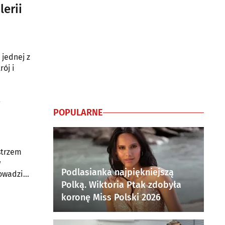
lerii
 jednej z
ój i
w
POPULARNE
strzem
w
Podlasianka najpiękniejszą
owadzi
Polką. Wiktoria Ptak zdobyła
koronę Miss Polski 2026