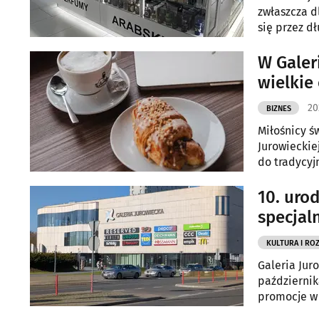
zwłaszcza d
się przez dł
W Galeri
wielkie
20
BIZNES
Miłośnicy ś
Jurowieckie
do tradycyj
10. urod
specjal
KULTURA I RO
Galeria Juro
październik
promocje w 