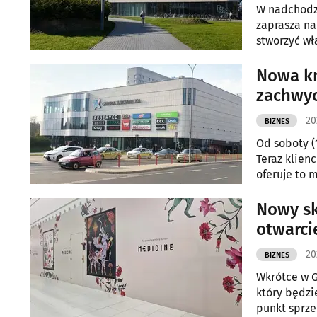
W nadchodzą
zaprasza na
stworzyć wł
Nowa kn
zachwyc
20
BIZNES
Od soboty (
Teraz klien
oferuje to m
Nowy sk
otwarci
20
BIZNES
Wkrótce w G
który będzi
punkt sprze