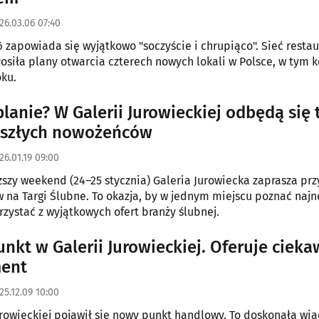
26.03.06 07:40
 zapowiada się wyjątkowo "soczyście i chrupiąco". Sieć restau
osiła plany otwarcia czterech nowych lokali w Polsce, w tym 
ku.
lanie? W Galerii Jurowieckiej odbędą się 
yszłych nowożeńców
26.01.19 09:00
izszy weekend (24–25 stycznia) Galeria Jurowiecka zaprasza prz
na Targi Ślubne. To okazja, by w jednym miejscu poznać naj
rzystać z wyjątkowych ofert branży ślubnej.
nkt w Galerii Jurowieckiej. Oferuje cieka
ment
25.12.09 10:00
urowieckiej pojawił się nowy punkt handlowy. To doskonała wi