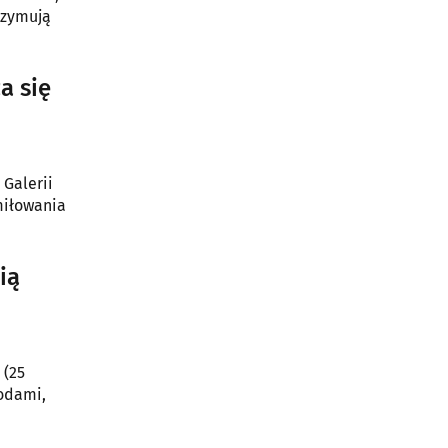
rzymują
a się
 Galerii
miłowania
ią
 (25
odami,