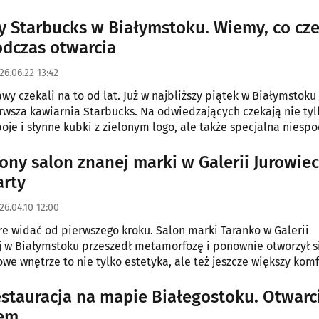
y Starbucks w Białymstoku. Wiemy, co cz
odczas otwarcia
26.06.22 13:42
awy czekali na to od lat. Już w najbliższy piątek w Białymstoku
rwsza kawiarnia Starbucks. Na odwiedzających czekają nie tyl
oje i słynne kubki z zielonym logo, ale także specjalna niesp
a dla pierwszych gości.
ny salon znanej marki w Galerii Jurowiec
arty
26.04.10 12:00
re widać od pierwszego kroku. Salon marki Taranko w Galerii
j w Białymstoku przeszedł metamorfozę i ponownie otworzył s
owe wnętrze to nie tylko estetyka, ale też jeszcze większy komf
wieża dawka modowych inspiracji.
stauracja na mapie Białegostoku. Otwarci
em