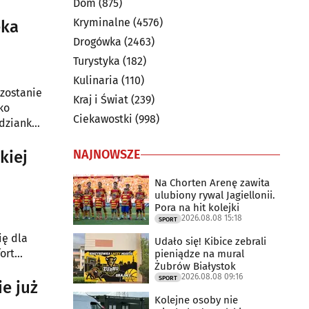
Dom
(875)
Kryminalne
(4576)
eka
Drogówka
(2463)
Turystyka
(182)
Kulinaria
(110)
 zostanie
Kraj i Świat
(239)
ko
Ciekawostki
(998)
odzianka
NAJNOWSZE
kiej
Na Chorten Arenę zawita
ulubiony rywal Jagiellonii.
Pora na hit kolejki
2026.08.08 15:18
SPORT
ię dla
Udało się! Kibice zebrali
ort
pieniądze na mural
Żubrów Białystok
2026.08.08 09:16
SPORT
e już
Kolejne osoby nie