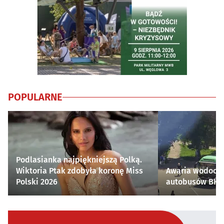
POPULARNE
Podlasianka najpiękniejszą Polką.
Wiktoria Ptak zdobyła koronę Miss
Awaria wodocią
Polski 2026
autobusów BKM 