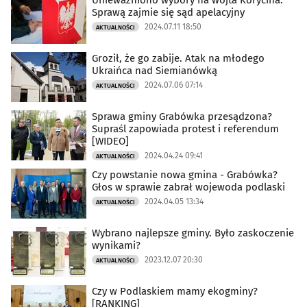
Unieważniono wybory na wójta Korycina.
Sprawą zajmie się sąd apelacyjny
2024.07.11 18:50
AKTUALNOŚCI
Groził, że go zabije. Atak na młodego
Ukraińca nad Siemianówką
2024.07.06 07:14
AKTUALNOŚCI
Sprawa gminy Grabówka przesądzona?
Supraśl zapowiada protest i referendum
[WIDEO]
2024.04.24 09:41
AKTUALNOŚCI
Czy powstanie nowa gmina - Grabówka?
Głos w sprawie zabrał wojewoda podlaski
2024.04.05 13:34
AKTUALNOŚCI
Wybrano najlepsze gminy. Było zaskoczenie
wynikami?
2023.12.07 20:30
AKTUALNOŚCI
Czy w Podlaskiem mamy ekogminy?
[RANKING]