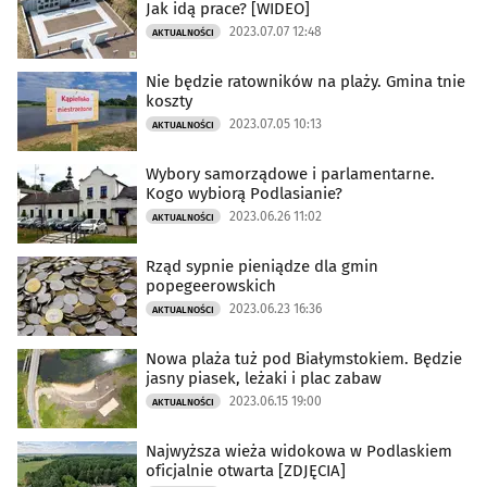
Jak idą prace? [WIDEO]
2023.07.07 12:48
AKTUALNOŚCI
Nie będzie ratowników na plaży. Gmina tnie
koszty
2023.07.05 10:13
AKTUALNOŚCI
Wybory samorządowe i parlamentarne.
Kogo wybiorą Podlasianie?
2023.06.26 11:02
AKTUALNOŚCI
Rząd sypnie pieniądze dla gmin
popegeerowskich
2023.06.23 16:36
AKTUALNOŚCI
Nowa plaża tuż pod Białymstokiem. Będzie
jasny piasek, leżaki i plac zabaw
2023.06.15 19:00
AKTUALNOŚCI
Najwyższa wieża widokowa w Podlaskiem
oficjalnie otwarta [ZDJĘCIA]