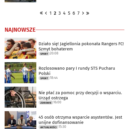
1
2
3
4
5
6
7
NAJNOWSZE
Działo się! Jagiellonia pokonała Rangers FC!
Szmyt bohaterem
20:08
SPORT
Rozlosowano pary I rundy STS Pucharu
Polski
18:44
SPORT
Nie płać za pomoc przy decyzji o wsparciu.
Urząd ostrzega
16:00
ZDROWIE
45 osób otrzyma wsparcie asystentów. Jest
unijne dofinansowanie
15:30
AKTUALNOŚCI