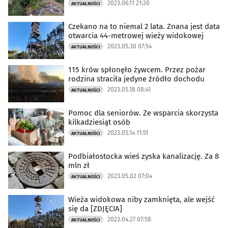
2023.06.11 21:20
AKTUALNOŚCI
Czekano na to niemal 2 lata. Znana jest data
otwarcia 44-metrowej wieży widokowej
2023.05.30 07:54
AKTUALNOŚCI
115 krów spłonęło żywcem. Przez pożar
rodzina straciła jedyne źródło dochodu
2023.05.18 08:41
AKTUALNOŚCI
Pomoc dla seniorów. Ze wsparcia skorzysta
kilkadziesiąt osób
2023.05.14 11:51
AKTUALNOŚCI
Podbiałostocka wieś zyska kanalizację. Za 8
mln zł
2023.05.02 07:04
AKTUALNOŚCI
Wieża widokowa niby zamknięta, ale wejść
się da [ZDJĘCIA]
2023.04.27 07:58
AKTUALNOŚCI