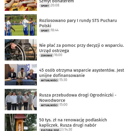
Szmyt bohaterem
20:08
SPORT
Rozlosowano pary I rundy STS Pucharu
Polski
18:44
SPORT
Nie płać za pomoc przy decyzji o wsparciu.
Urząd ostrzega
16:00
ZDROWIE
45 osób otrzyma wsparcie asystentów. Jest
unijne dofinansowanie
15:30
AKTUALNOŚCI
Rusza przebudowa drogi Ogrodniczki -
Nowodworce
15:00
AKTUALNOŚCI
50 tys. zł na renowację podlaskich
kapliczek. Rusza drugi nabór
14:30
KULTURA I ROZRYWKA