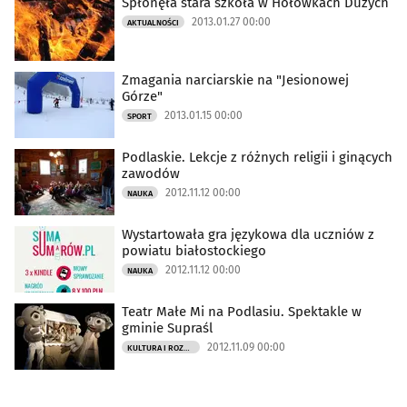
Spłonęła stara szkoła w Hołówkach Dużych
2013.01.27 00:00
AKTUALNOŚCI
Zmagania narciarskie na "Jesionowej
Górze"
2013.01.15 00:00
SPORT
Podlaskie. Lekcje z różnych religii i ginących
zawodów
2012.11.12 00:00
NAUKA
Wystartowała gra językowa dla uczniów z
powiatu białostockiego
2012.11.12 00:00
NAUKA
Teatr Małe Mi na Podlasiu. Spektakle w
gminie Supraśl
2012.11.09 00:00
KULTURA I ROZRYWKA