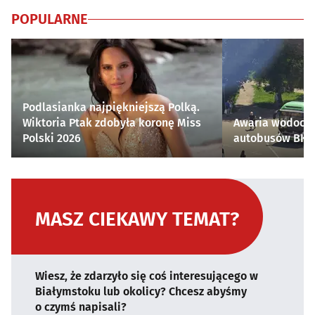
POPULARNE
Podlasianka najpiękniejszą Polką.
Wiktoria Ptak zdobyła koronę Miss
Awaria wodocią
Polski 2026
autobusów BKM 
MASZ CIEKAWY TEMAT?
Wiesz, że zdarzyło się coś interesującego w
Białymstoku lub okolicy? Chcesz abyśmy
o czymś napisali?