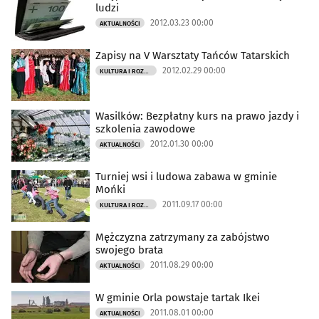
ludzi
2012.03.23 00:00
AKTUALNOŚCI
Zapisy na V Warsztaty Tańców Tatarskich
2012.02.29 00:00
KULTURA I ROZRYWKA
Wasilków: Bezpłatny kurs na prawo jazdy i
szkolenia zawodowe
2012.01.30 00:00
AKTUALNOŚCI
Turniej wsi i ludowa zabawa w gminie
Mońki
2011.09.17 00:00
KULTURA I ROZRYWKA
Mężczyzna zatrzymany za zabójstwo
swojego brata
2011.08.29 00:00
AKTUALNOŚCI
W gminie Orla powstaje tartak Ikei
2011.08.01 00:00
AKTUALNOŚCI