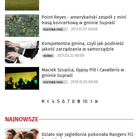
Point Reyes - amerykański zespół z mini
trasą koncertową w gminie Supraśl
2011.07.07 00:00
KULTURA I ROZRYWKA
Kompetentna gmina, czyli jak podnieść
jakość zarządzania w samorządzie
2011.03.22 00:00
BIZNES
Maciek Szupica, Gypsy Pill i Cavalleris w
gminie Supraśl
2010.12.03 00:00
KULTURA I ROZRYWKA
4
5
6
7
8
9
10
NAJNOWSZE
Działo się! Jagiellonia pokonała Rangers FC!