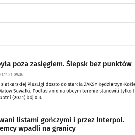
yła poza zasięgiem. Ślepsk bez punktów
21.11.21 09:36
 siatkarskiej PlusLigi doszło do starcia ZAKSY Kędzierzyn-Koźl
alow Suwałki. Podlasianie na obcym terenie stanowili tylko tł
botni (20.11) bój 0:3.
wani listami gończymi i przez Interpol.
emcy wpadli na granicy