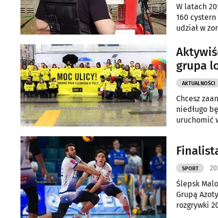
W latach 20
160 cystern
udział w zo
Aktywiś
grupa l
AKTUALNOŚCI
Chcesz zaan
niedługo bę
uruchomić w
Finalist
20
SPORT
Ślepsk Malo
Grupą Azoty
rozgrywki 2