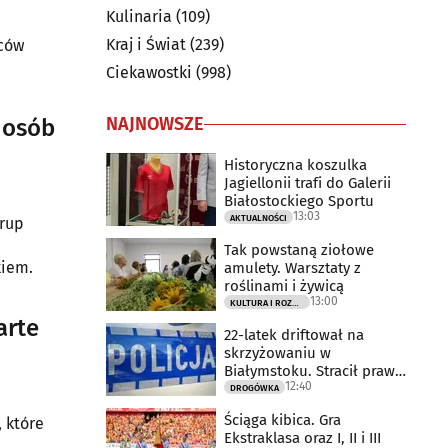
Kulinaria
(109)
Kraj i Świat
(239)
mców
Ciekawostki
(998)
NAJNOWSZE
 osób
Historyczna koszulka
Jagiellonii trafi do Galerii
Białostockiego Sportu
13:03
AKTUALNOŚCI
grup
Tak powstaną ziołowe
kiem.
amulety. Warsztaty z
roślinami i żywicą
13:00
KULTURA I ROZRYWKA
arte
22-latek driftował na
skrzyżowaniu w
Białymstoku. Stracił prawo
12:40
jazdy
DROGÓWKA
Ściąga kibica. Gra
 które
Ekstraklasa oraz I, II i III