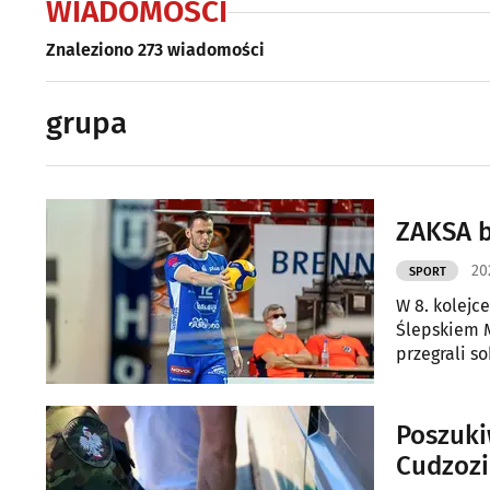
WIADOMOŚCI
Znaleziono 273 wiadomości
grupa
ZAKSA b
20
SPORT
W 8. kolejce
Ślepskiem M
przegrali so
Poszuki
Cudzozi