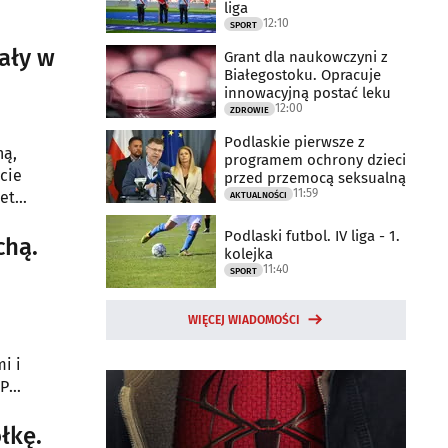
liga
12:10
SPORT
ały w
Grant dla naukowczyni z
Białegostoku. Opracuje
innowacyjną postać leku
12:00
ZDROWIE
Podlaskie pierwsze z
ną,
programem ochrony dzieci
ęcie
przed przemocą seksualną
11:59
et
AKTUALNOŚCI
Podlaski futbol. IV liga - 1.
chą.
kolejka
11:40
SPORT
WIĘCEJ WIADOMOŚCI
i i
ŚP
łkę.