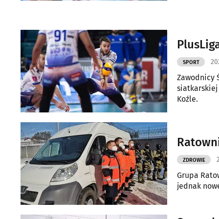
PlusLiga
20
SPORT
Zawodnicy Ś
siatkarskie
Koźle.
Ratowni
ZDROWIE
Grupa Ratow
jednak nowe