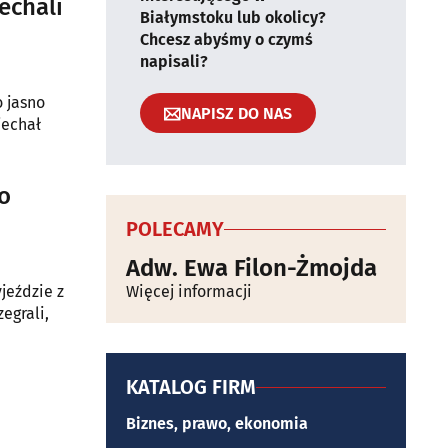
echali
Białymstoku lub okolicy?
Chcesz abyśmy o czymś
napisali?
 jasno
NAPISZ DO NAS
jechał
o
POLECAMY
Adw. Ewa Filon-Żmojda
jeździe z
Więcej informacji
egrali,
KATALOG FIRM
Biznes, prawo, ekonomia