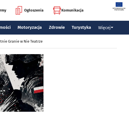
irmy
Ogłoszenia
Komunikacja
mości
Motoryzacja
Zdrowie
Turystyka
Więcej
tnie Granie w Nie Teatrze