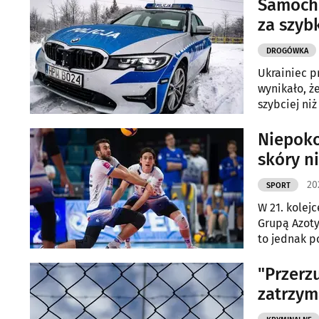
Samocho
za szyb
DROGÓWKA
Ukrainiec p
wynikało, ż
szybciej ni
Niepoko
skóry n
20
SPORT
W 21. kolejc
Grupą Azoty
to jednak p
"Przerzu
zatrzym