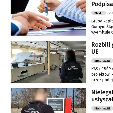
Podpis
20
BIZNES
Grupa kapi
Górnym Śląs
wyemituje 6
posiadanym
Rozbili
UE
KRYMINALNE
KAS i CBŚP 
projektów. 
przez podej
Nielega
usłysza
KRYMINALNE