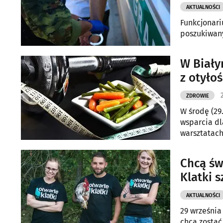
AKTUALNOŚCI
Funkcjonari
poszukiwany
W Biały
z otyło
ZDROWIE
W środę (29
wsparcia dl
warsztatach
Chcą św
Klatki 
AKTUALNOŚCI
29 września
chcą zostać