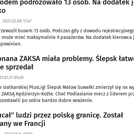
dem podróżowało 13 osób. Na dodatek j
ko
2021.02.08 11:47
rzewoził busem 13 osób. Podczas gdy z dowodu rejestracyjnego
e może mieć maksymalnie 9 pasażerów. Na dodatek kierowca 
ż powinien.
nana ZAKSA miała problemy. Ślepsk łatw
ie sprzedał
21.01.17 09:20
e siatkarskiej PlusLigi Ślepsk Malow Suwałki zmierzył się na wy
 ZAKSĄ Kędzierzyn-Koźle. Choć Podlasianie mecz z liderem prz
ozostawili po sobie bardzo dobre wrażenie.
cał" ludzi przez polską granicę. Został
any we Francji