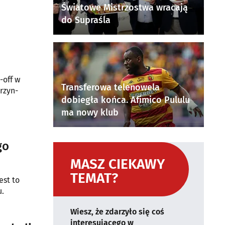
Światowe Mistrzostwa wracają
do Supraśla
-off w
Transferowa telenowela
rzyn-
dobiegła końca. Afimico Pululu
ma nowy klub
go
MASZ CIEKAWY
TEMAT?
est to
u.
Wiesz, że zdarzyło się coś
interesującego w