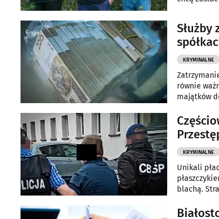
Służby 
spółkac
KRYMINALNE
Zatrzymanie
równie ważn
majątków do
przyszłych k
Częścio
Przestęp
KRYMINALNE
Unikali pła
płaszczykie
blachą. Str
zatrzymało 
Białost