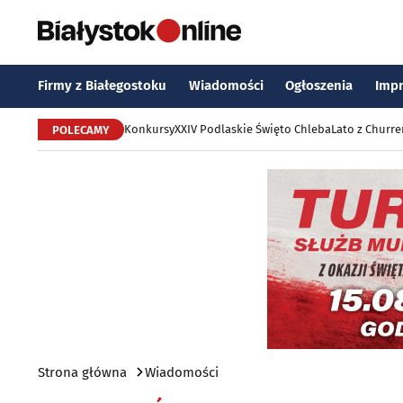
Firmy z Białegostoku
Wiadomości
Ogłoszenia
Imp
Konkursy
XXIV Podlaskie Święto Chleba
Lato z Churr
POLECAMY
Strona główna
Wiadomości