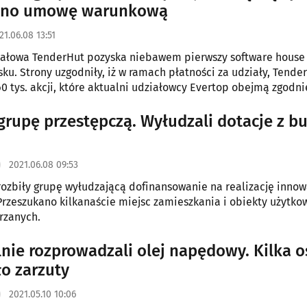
ano umowę warunkową
21.06.08 13:51
tałowa TenderHut pozyska niebawem pierwszy software house
ku. Strony uzgodniły, iż w ramach płatności za udziały, Tende
0 tys. akcji, które aktualni udziałowcy Evertop obejmą zgodni
i proporcjami.
 grupę przestępczą. Wyłudzali dotacje z b
2021.06.08 09:53
rozbiły grupę wyłudzającą dofinansowanie na realizację inno
Przeszukano kilkanaście miejsc zamieszkania i obiekty użytk
rzanych.
lnie rozprowadzali olej napędowy. Kilka 
ło zarzuty
2021.05.10 10:06