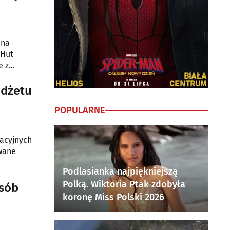
 na
rHut
e z
udżetu
POPULARNE
wacyjnych
owane
Podlasianka najpiękniejszą
Polką. Wiktoria Ptak zdobyła
osób
koronę Miss Polski 2026