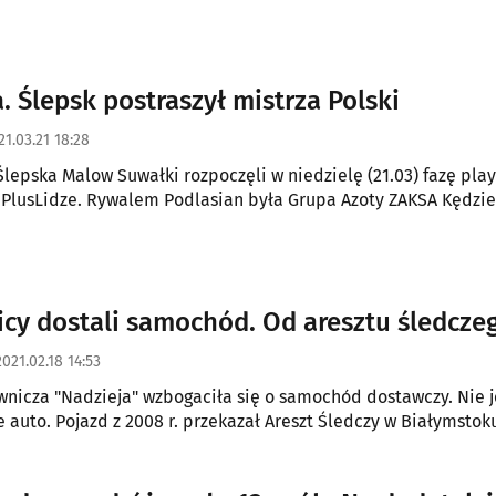
. Ślepsk postraszył mistrza Polski
21.03.21 18:28
lepska Malow Suwałki rozpoczęli w niedzielę (21.03) fazę play
j PlusLidze. Rywalem Podlasian była Grupa Azoty ZAKSA Kędzie
cy dostali samochód. Od aresztu śledcze
2021.02.18 14:53
nicza "Nadzieja" wzbogaciła się o samochód dostawczy. Nie j
 auto. Pojazd z 2008 r. przekazał Areszt Śledczy w Białymstok