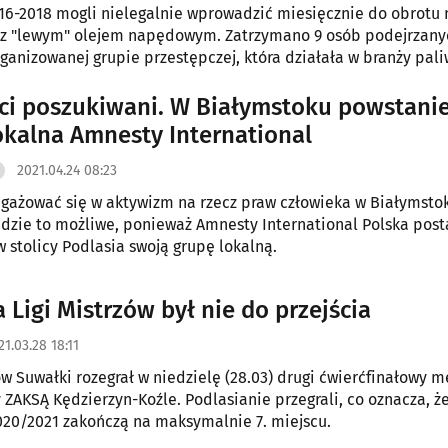
16-2018 mogli nielegalnie wprowadzić miesięcznie do obrotu
 z "lewym" olejem napędowym. Zatrzymano 9 osób podejrzany
rganizowanej grupie przestępczej, która działała w branży pal
ci poszukiwani. W Białymstoku powstani
okalna Amnesty International
2021.04.24 08:23
gażować się w aktywizm na rzecz praw człowieka w Białymstok
dzie to możliwe, ponieważ Amnesty International Polska pos
 stolicy Podlasia swoją grupę lokalną.
a Ligi Mistrzów był nie do przejścia
21.03.28 18:11
w Suwałki rozegrał w niedzielę (28.03) drugi ćwierćfinałowy m
 ZAKSĄ Kędzierzyn-Koźle. Podlasianie przegrali, co oznacza, ż
020/2021 zakończą na maksymalnie 7. miejscu.