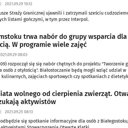
2021.09.29 10:12
usze Straży Granicznej ujawnili i zatrzymali sześciu cudzozie
ch listami gończymi, w tym przez Interpol.
mstoku trwa nabór do grupy wsparcia dla
ścią. W programie wiele zajęć
2021.09.29 08:03
.09) rozpoczął się się nabór chętnych do projektu "Tworzenie 
a osób z otyłością". Białostoczanie będą mogli wziąć udział w
 kulinarnych, zajęciach sportowych czy spotkaniach z dietety
iata wolnego od cierpienia zwierząt. Otw
szukają aktywistów
2021.09.25 08:13
 odbędzie się spotkanie informacyjne dla osób z Białegostoku,
 aktywistami Stowarzyszenia Otwarte Klatki.