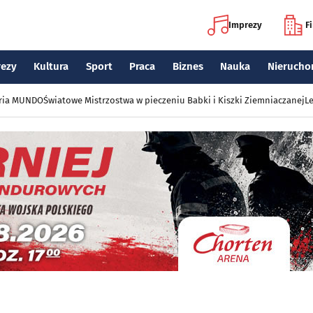
Imprezy
F
rezy
Kultura
Sport
Praca
Biznes
Nauka
Nierucho
eria MUNDO
Światowe Mistrzostwa w pieczeniu Babki i Kiszki Ziemniaczanej
Le