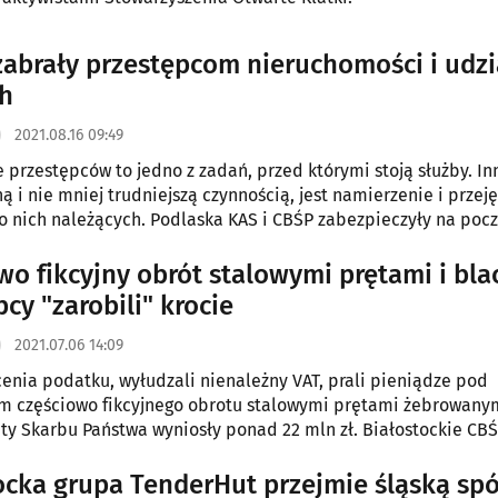
zabrały przestępcom nieruchomości i udzi
h
2021.08.16 09:49
 przestępców to jedno z zadań, przed którymi stoją służby. In
ą i nie mniej trudniejszą czynnością, jest namierzenie i przej
 nich należących. Podlaska KAS i CBŚP zabezpieczyły na pocz
ar i grzywien mienie warte ok. 31 mln zł.
wo fikcyjny obrót stalowymi prętami i bla
cy "zarobili" krocie
2021.07.06 14:09
cenia podatku, wyłudzali nienależny VAT, prali pieniądze pod
m częściowo fikcyjnego obrotu stalowymi prętami żebrowanym
aty Skarbu Państwa wyniosły ponad 22 mln zł. Białostockie CB
6 osób podejrzanych o ten proceder.
ocka grupa TenderHut przejmie śląską spó