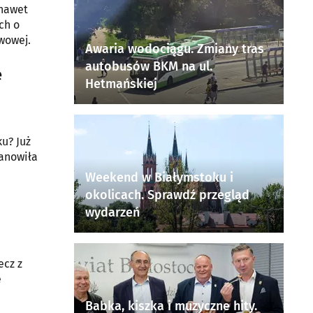
 nawet
ch o
iwowej.
Awaria wodociągu. Zmiany tras
autobusów BKM na ul.
e
Hetmańskiej
u? Już
tanowiła
Weekend w Białymstoku i
okolicach. Sprawdź przegląd
wydarzeń
ecz z
e
Babka, kiszka i muzyczne hity.