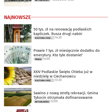
AKTUALNOŚCI
NAJNOWSZE
50 tys. zł na renowację podlaskich
kapliczek. Rusza drugi nabór
14:30
KULTURA I ROZRYWKA
Prawie 7 tys. zł miesięcznie dodatku do
emerytury. Kto tyle dostanie?
14:00
PRACA
XXIV Podlaskie Święto Chleba już w
niedzielę w Ciechanowcu
13:30
KULTURA I ROZRYWKA
Sawino z nową strefą rekreacji. Gmina
Tykocin otrzymała dofinansowanie
13:00
AKTUALNOŚCI