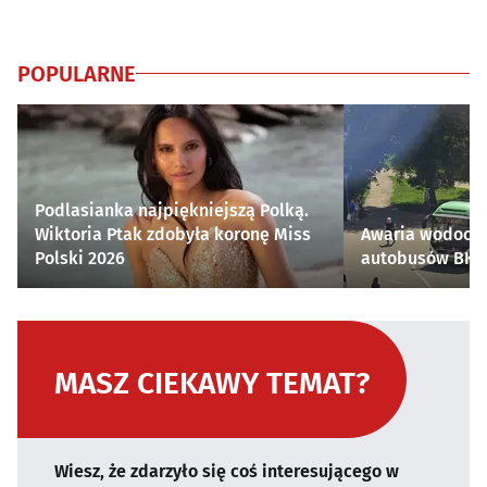
POPULARNE
Podlasianka najpiękniejszą Polką.
Wiktoria Ptak zdobyła koronę Miss
Awaria wodocią
Polski 2026
autobusów BKM 
MASZ CIEKAWY TEMAT?
Wiesz, że zdarzyło się coś interesującego w