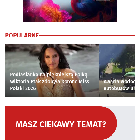
POPULARNE
Podlasianka najpiękniejszą Polką.
Wiktoria Ptak zdobyła koronę Miss
Awaria wodocią
Polski 2026
autobusów BKM 
MASZ CIEKAWY TEMAT?