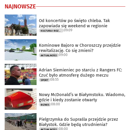
NAJNOWSZE
Od koncertów po święto chleba. Tak
zapowiada się weekend w regionie
09:09
KULTURA I ROZRYWKA
Kominowe Bajoro w Choroszczy przejdzie
rewitalizację. Co się zmieni?
09:00
AKTUALNOŚCI
Adrian Siemieniec po starciu z Rangers FC:
Czuć było atmosferę dużego meczu
08:55
SPORT
Nowy McDonald’s w Białymstoku. Wiadomo,
gdzie i kiedy zostanie otwarty
08:00
BIZNES
Pielgrzymka do Supraśla przejdzie przez
Białystok. Gdzie będą utrudnienia?
08:00
AKTUALNOŚCI