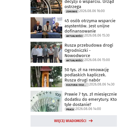
decyzji o wsparciu. Urząd
ostrzega
2026.08.06 16:00
ZDROWIE
45 osób otrzyma wsparcie
asystentów. Jest unijne
dofinansowanie
2026.08.06 15:30
AKTUALNOŚCI
Rusza przebudowa drogi
Ogrodniczki -
Nowodworce
2026.08.06 15:00
AKTUALNOŚCI
50 tys. zł na renowację
podlaskich kapliczek.
Rusza drugi nabór
2026.08.06 14:30
KULTURA I ROZRYWKA
Prawie 7 tys. zł miesięcznie
dodatku do emerytury. Kto
tyle dostanie?
2026.08.06 14:00
PRACA
WIĘCEJ WIADOMOŚCI