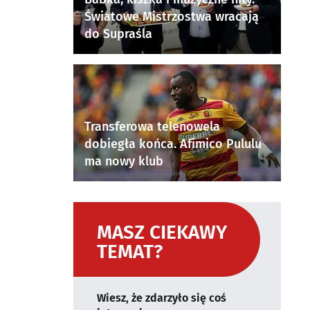
Światowe Mistrzostwa wracają
do Supraśla
Transferowa telenowela
dobiegła końca. Afimico Pululu
ma nowy klub
MASZ CIEKAWY
TEMAT?
Wiesz, że zdarzyło się coś