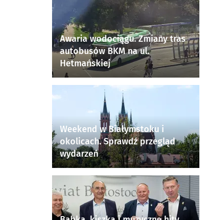
Awaria wodociągu. Zmiany tras
autobusów BKM na ul.
Hetmańskiej
Weekend w Białymstoku i
okolicach. Sprawdź przegląd
wydarzeń
Babka, kiszka i muzyczne hity.