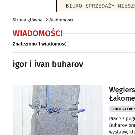
Strona główna
Wiadomości
WIADOMOŚCI
Znaleziono 1 wiadomość
igor i ivan buharov
Węgiers
Łakome
KULTURA I RO
Prace z pogr
Buharov ora
wystawy, kt