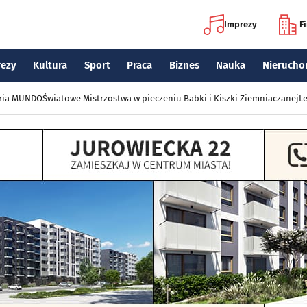
Imprezy
F
rezy
Kultura
Sport
Praca
Biznes
Nauka
Nierucho
eria MUNDO
Światowe Mistrzostwa w pieczeniu Babki i Kiszki Ziemniaczanej
Le