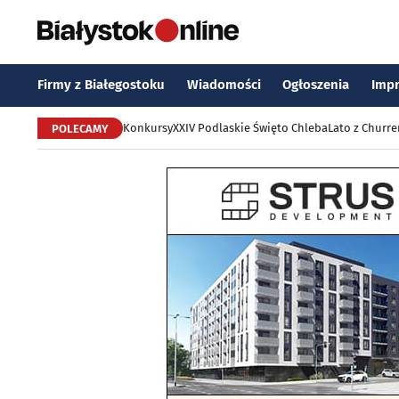
Firmy z Białegostoku
Wiadomości
Ogłoszenia
Imp
Konkursy
XXIV Podlaskie Święto Chleba
Lato z Churr
POLECAMY