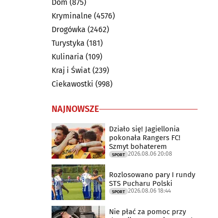
Dom
(875)
Kryminalne
(4576)
Drogówka
(2462)
Turystyka
(181)
Kulinaria
(109)
Kraj i Świat
(239)
Ciekawostki
(998)
NAJNOWSZE
Działo się! Jagiellonia
pokonała Rangers FC!
Szmyt bohaterem
2026.08.06 20:08
SPORT
Rozlosowano pary I rundy
STS Pucharu Polski
2026.08.06 18:44
SPORT
Nie płać za pomoc przy