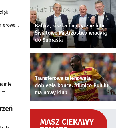
zięki
emierowe
Babka, kiszka i muzyczne hity.
Światowe Mistrzostwa wracają
do Supraśla
a
Transferowa telenowela
gramie
dobiegła końca. Afimico Pululu
,
ma nowy klub
cja
rzeń
MASZ CIEKAWY
rakcji