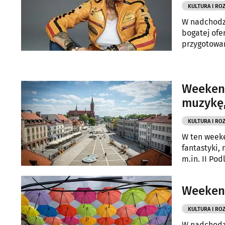
KULTURA I RO
W nadchodzą
bogatej ofe
przygotowan
pokazy film
Weekend
muzykę,
KULTURA I RO
W ten weeke
fantastyki,
m.in. II Pod
warsztaty a
zachęcająca
Weekend
KULTURA I RO
W nadchodzą