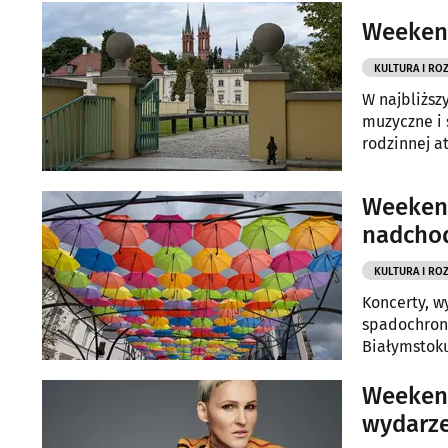
Weekend
KULTURA I RO
W najbliższ
muzyczne i 
rodzinnej a
Weekend
nadcho
KULTURA I RO
Koncerty, w
spadochrone
Białymstok
Weekend
wydarze