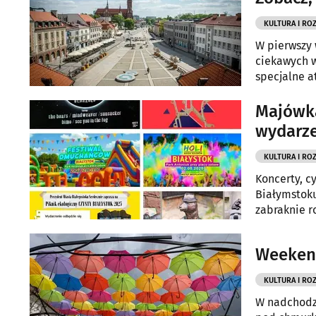
KULTURA I RO
W pierwszy 
ciekawych w
specjalne a
się wybrać.
Majówka
wydarz
KULTURA I RO
Koncerty, c
Białymstoku
zabraknie r
aktywnego 
Weekend
KULTURA I RO
W nadchodzą