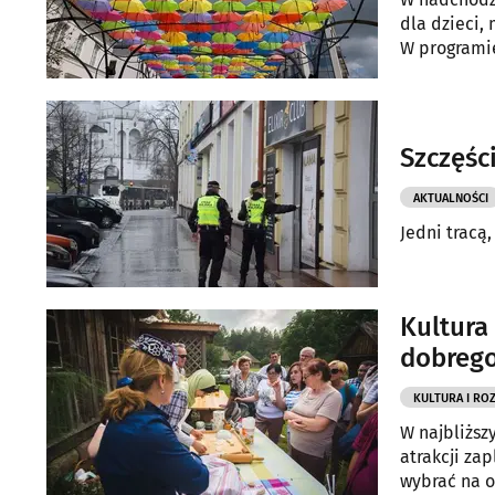
dla dzieci,
W programie
piknik ekol
Szczęści
AKTUALNOŚCI
Jedni tracą,
Kultura
dobrego
KULTURA I RO
W najbliższ
atrakcji za
wybrać na o