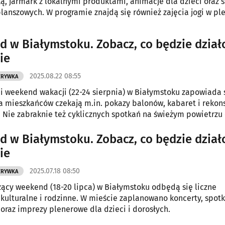
, jarmark z lokalnymi produktami, animacje dla dzieci oraz 
planszowych. W programie znajdą się również zajęcia jogi w ple
w ramach cyklu „Lato w mieście”.
 w Białymstoku. Zobacz, co będzie działo
ie
2025.08.22 08:55
ZRYWKA
i weekend wakacji (22-24 sierpnia) w Białymstoku zapowiada 
a mieszkańców czekają m.in. pokazy balonów, kabaret i rekon
. Nie zabraknie też cyklicznych spotkań na świeżym powietrzu 
cji.
 w Białymstoku. Zobacz, co będzie działo
ie
2025.07.18 08:50
ZRYWKA
cy weekend (18-20 lipca) w Białymstoku odbędą się liczne
kulturalne i rodzinne. W mieście zaplanowano koncerty, spot
 oraz imprezy plenerowe dla dzieci i dorosłych.