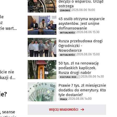
decyzji o wsparciu. Urząd
ostrzega
2026.08.06 16:00
ZDROWIE
le
45 osób otrzyma wsparcie
az
asystentów. Jest unijne
dofinansowanie
zie warto
2026.08.06 15:30
AKTUALNOŚCI
Rusza przebudowa drogi
Ogrodniczki -
Nowodworce
2026.08.06 15:00
AKTUALNOŚCI
50 tys. zł na renowację
podlaskich kapliczek.
ście nie
Rusza drugi nabór
2026.08.06 14:30
kazji do
KULTURA I ROZRYWKA
Prawie 7 tys. zł miesięcznie
dodatku do emerytury. Kto
ie?
tyle dostanie?
2026.08.06 14:00
PRACA
WIĘCEJ WIADOMOŚCI
, seanse