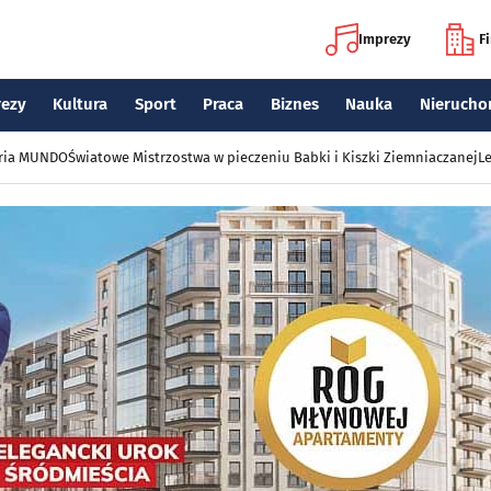
Imprezy
F
rezy
Kultura
Sport
Praca
Biznes
Nauka
Nierucho
eria MUNDO
Światowe Mistrzostwa w pieczeniu Babki i Kiszki Ziemniaczanej
Le