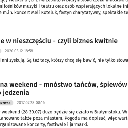
 miłośników muzyki i teatru oraz osób wspierających lokalne in
 m.in. koncert Meli Koteluk, festyn charytatywny, spektakle te
ogiczny.
e w nieszczęściu - czyli biznes kwitnie
2020.03.12 18:58
 inni zyskują. Są też tacy, którzy chcą się bawić, nie tylko słow
 na weekend - mnóstwo tańców, śpiewów 
 jedzenia
2017.07.28 08:16
ZRYWKA
y weekend (28-30.07) dużo będzie się działo w Białymstoku. Wi
planowano także poza miastem. Pogoda ma dopisać, więc wart
rganizowane koncerty, festiwale i jarmarki.