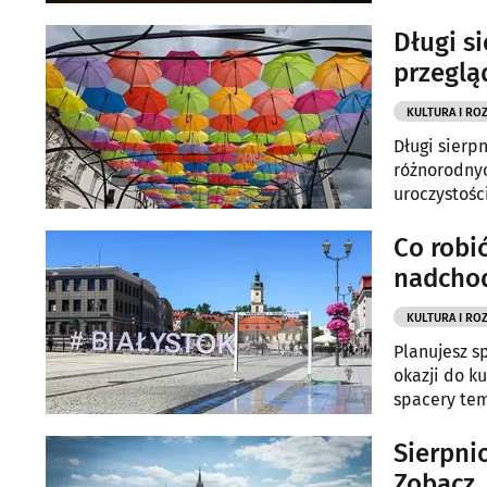
Długi s
przeglą
KULTURA I RO
Długi sierp
różnorodnyc
uroczystośc
spotkania z
Co robi
nadcho
KULTURA I RO
Planujesz s
okazji do k
spacery tem
dla całych r
Sierpni
Zobacz, 