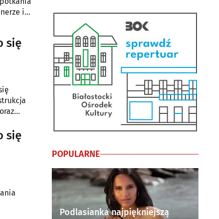
spotkania
nerze i
 się
się
strukcja
oraz
 się
POPULARNE
kania
Podlasianka najpiękniejszą