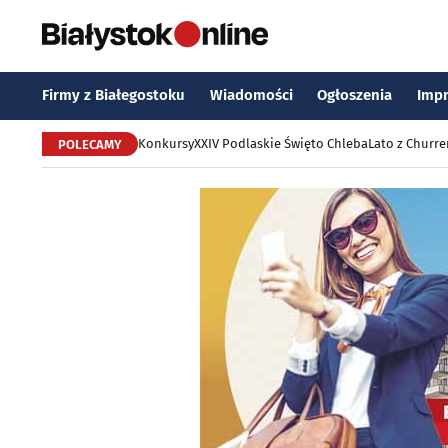
Firmy z Białegostoku
Wiadomości
Ogłoszenia
Imp
Konkursy
XXIV Podlaskie Święto Chleba
Lato z Churr
POLECAMY