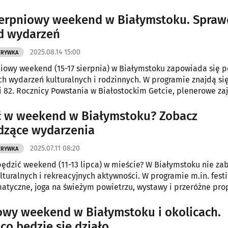
ierpniowy weekend w Białymstoku. Spraw
d wydarzeń
2025.08.14 15:00
ZRYWKA
niowy weekend (15-17 sierpnia) w Białymstoku zapowiada się p
h wydarzeń kulturalnych i rodzinnych. W programie znajdą się
i 82. Rocznicy Powstania w Białostockim Getcie, plenerowe zaję
 planszówkami, koncerty i pikniki. Każdy znajdzie coś dla siebi
ć w weekend w Białymstoku? Zobacz
dzące wydarzenia
2025.07.11 08:20
ZRYWKA
pędzić weekend (11-13 lipca) w mieście? W Białymstoku nie za
ulturalnych i rekreacyjnych aktywności. W programie m.in. fest
atyczne, joga na świeżym powietrzu, wystawy i przeróżne pro
odzin.
owy weekend w Białymstoku i okolicach.
co będzie się działo