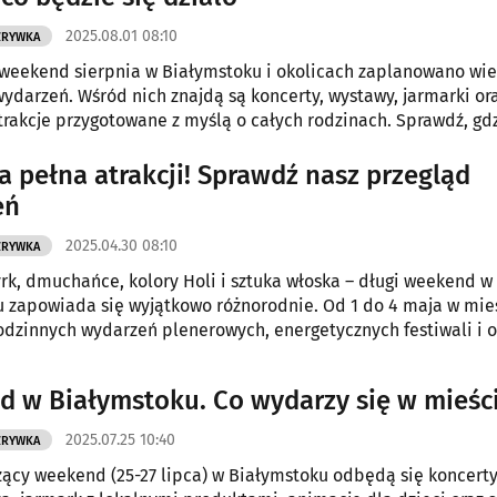
2025.08.01 08:10
ZRYWKA
weekend sierpnia w Białymstoku i okolicach zaplanowano wie
ydarzeń. Wśród nich znajdą są koncerty, wystawy, jarmarki or
trakcje przygotowane z myślą o całych rodzinach. Sprawdź, gd
 pełna atrakcji! Sprawdź nasz przegląd
eń
2025.04.30 08:10
ZRYWKA
yrk, dmuchańce, kolory Holi i sztuka włoska – długi weekend w
 zapowiada się wyjątkowo różnorodnie. Od 1 do 4 maja w mie
odzinnych wydarzeń plenerowych, energetycznych festiwali i o
spędzenia czasu.
 w Białymstoku. Co wydarzy się w mieśc
2025.07.25 10:40
ZRYWKA
cy weekend (25-27 lipca) w Białymstoku odbędą się koncerty