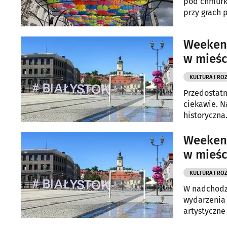
pod chmurką
przy grach 
wydarzenia 
Weekend
w mieśc
KULTURA I RO
Przedostatn
ciekawie. N
historyczna
innych atrak
Weekend
w mieśc
KULTURA I RO
W nadchodzą
wydarzenia 
artystyczne