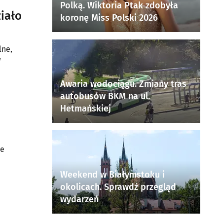
Polką. Wiktoria Ptak zdobyła
iało
koronę Miss Polski 2026
lne,
w
Awaria wodociągu. Zmiany tras
autobusów BKM na ul.
Hetmańskiej
ze
Weekend w Białymstoku i
okolicach. Sprawdź przegląd
wydarzeń