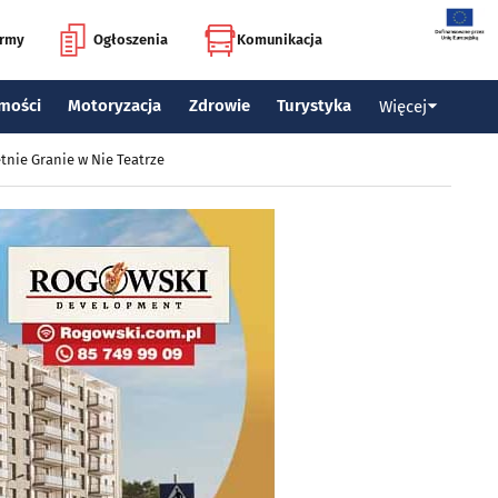
irmy
Ogłoszenia
Komunikacja
mości
Motoryzacja
Zdrowie
Turystyka
Więcej
tnie Granie w Nie Teatrze