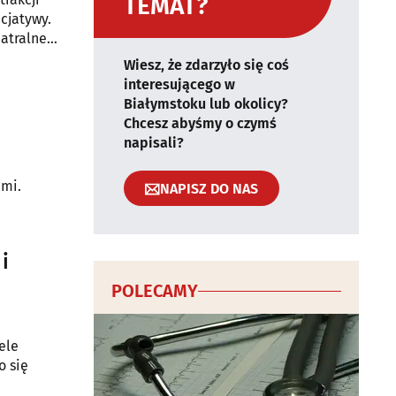
TEMAT?
icjatywy.
atralne i
Wiesz, że zdarzyło się coś
interesującego w
Białymstoku lub okolicy?
Chcesz abyśmy o czymś
napisali?
ami.
NAPISZ DO NAS
i
POLECAMY
ele
o się