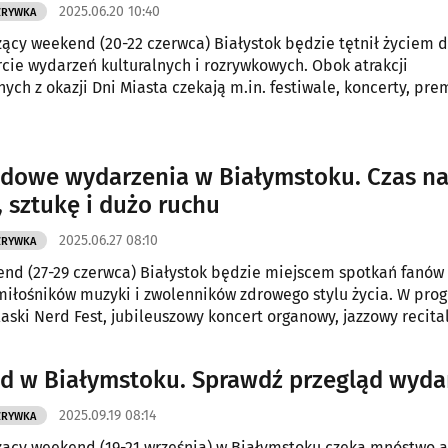
2025.06.20 10:40
ZRYWKA
cy weekend (20-22 czerwca) Białystok będzie tętnił życiem d
rcie wydarzeń kulturalnych i rozrywkowych. Obok atrakcji
ych z okazji Dni Miasta czekają m.in. festiwale, koncerty, pr
owe, a także jarmark oraz plenerowy piknik.
owe wydarzenia w Białymstoku. Czas n
 sztukę i dużo ruchu
2025.06.27 08:10
ZRYWKA
nd (27-29 czerwca) Białystok będzie miejscem spotkań fanów
 miłośników muzyki i zwolenników zdrowego stylu życia. W pro
laski Nerd Fest, jubileuszowy koncert organowy, jazzowy recital
rtystyczne dla rodzin oraz Spacer dla Serca – prozdrowotna ak
 do aktywności.
 w Białymstoku. Sprawdź przegląd wyda
2025.09.19 08:14
ZRYWKA
cy weekend (19-21 września) w Białymstoku czeka mnóstwo at