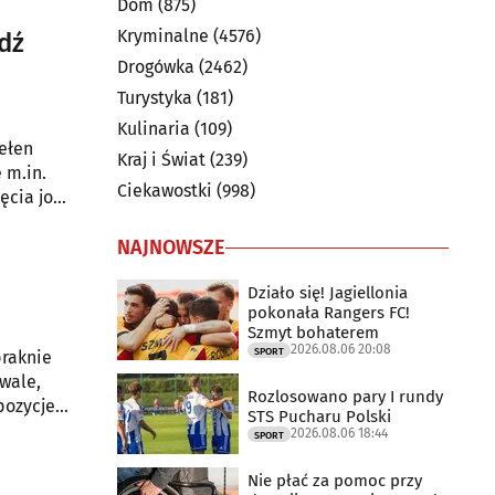
Dom
(875)
Kryminalne
(4576)
dź
Drogówka
(2462)
Turystyka
(181)
Kulinaria
(109)
ełen
Kraj i Świat
(239)
 m.in.
Ciekawostki
(998)
cia jogi,
e.
NAJNOWSZE
Działo się! Jagiellonia
pokonała Rangers FC!
Szmyt bohaterem
2026.08.06 20:08
SPORT
braknie
iwale,
Rozlosowano pary I rundy
pozycje
STS Pucharu Polski
2026.08.06 18:44
SPORT
Nie płać za pomoc przy