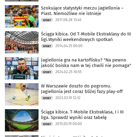
Szokujące statystyki meczu Jagiellonia –
Piast. Niemożliwe nie istnieje
2017.08.28 13:45
SPORT
Ściąga kibica. Od T-Mobile Ekstraklasy do III
ligi.Wyniki weekendowych spotkań
2014.04.25 00:00
SPORT
Jagiellonia gra na kartoflisku? "Na pewno
jakość boiska nam w tej chwili nie pomaga"
2024.02.25 10:55
SPORT
W Warszawie doszło do pogromu.
Jagiellonia jest coraz bliżej fazy play-off
2023.03.19 12:12
SPORT
Ściąga kibica. T-Mobile Ekstraklasa, I i III
liga. Sprawdź wyniki oraz tabelę
2015.05.19 00:00
SPORT