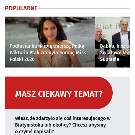
POPULARNE
Podlasianka najpiękniejszą Polką.
Babka, kiszka i
Wiktoria Ptak zdobyła koronę Miss
Światowe Mistr
Polski 2026
Supraśla
MASZ CIEKAWY TEMAT?
Wiesz, że zdarzyło się coś interesującego w
Białymstoku lub okolicy? Chcesz abyśmy
o czymś napisali?