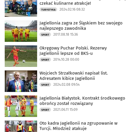
czekać kulinarne atrakcje!
2024.02.16 08:32
TURYSTYKA
Jagiellonia zagra ze Śląskiem bez swojego
najlepszego zawodnika
2017.08.18 15:36
SPORT
Okręgowy Puchar Polski. Rezerwy
Jagiellonii lepsze od BKS-u
2014.10.28 00:00
SPORT
Wojciech Strzałkowski napisał list.
Adresatem kibice Jagiellonii
2024.02.08 09:54
SPORT
Jagiellonia Białystok. Kontrakt środkowego
obrońcy został rozwiązany
2021.06.11 15:09
SPORT
Oto kadra Jagiellonii na zgrupowanie w
Turcji. Młodzież atakuje