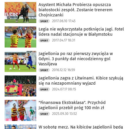
Asystent Michała Probierza opuszcza
białostocki zespół. Zostanie trenerem
Chojniczanki
2017.06.10 17:45
SPORT
Legia nie wykorzystała potknięcia Jagi. Fotel
lidera nadal stacjonuje w Białymstoku
2017.04.17 18:31
SPORT
Jagiellonia po raz pierwszy zwycięża w
Gdyni. 3 punkty dał niecodzienny gol
Vassiljeva
2016.12.12 16:59
SPORT
Jagiellonia zagra z Litwinami. Kibice szykują
się na niezapomniany wyjazd
2024.07.17 08:15
SPORT
"Finansowa Ekstraklasa". Przychód
Jagiellonii przebił próg 100 mln zł
2025.09.30 13:52
SPORT
W sobotę mecz. Na kibiców Jagiellonii będą