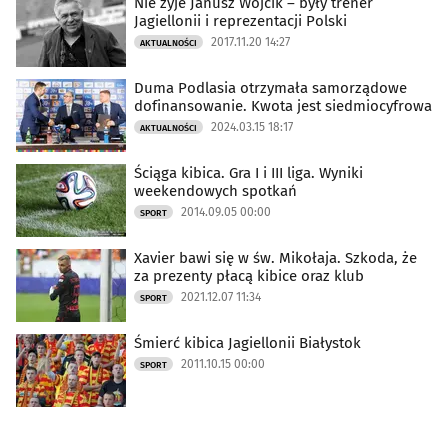
Nie żyje Janusz Wójcik – były trener
Jagiellonii i reprezentacji Polski
2017.11.20 14:27
AKTUALNOŚCI
Duma Podlasia otrzymała samorządowe
dofinansowanie. Kwota jest siedmiocyfrowa
2024.03.15 18:17
AKTUALNOŚCI
Ściąga kibica. Gra I i III liga. Wyniki
weekendowych spotkań
2014.09.05 00:00
SPORT
Xavier bawi się w św. Mikołaja. Szkoda, że
za prezenty płacą kibice oraz klub
2021.12.07 11:34
SPORT
Śmierć kibica Jagiellonii Białystok
2011.10.15 00:00
SPORT