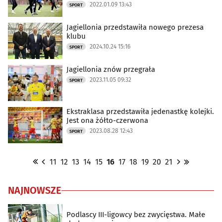
2022.01.09 13:43
SPORT
Jagiellonia przedstawiła nowego prezesa
klubu
2024.10.24 15:16
SPORT
Jagiellonia znów przegrała
2023.11.05 09:32
SPORT
Ekstraklasa przedstawiła jedenastkę kolejki.
Jest ona żółto-czerwona
2023.08.28 12:43
SPORT
11
12
13
14
15
16
17
18
19
20
21
NAJNOWSZE
Podlascy III-ligowcy bez zwycięstwa. Małe