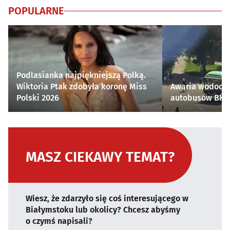
POPULARNE
Podlasianka najpiękniejszą Polką.
Wiktoria Ptak zdobyła koronę Miss
Awaria wodocią
Polski 2026
autobusów BKM 
MASZ CIEKAWY TEMAT?
Wiesz, że zdarzyło się coś interesującego w
Białymstoku lub okolicy? Chcesz abyśmy
o czymś napisali?