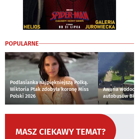
POPULARNE
Podlasianka najpiękniejszą Polką.
Wiktoria Ptak zdobyła koronę Miss
Awaria wodocią
Polski 2026
autobusów BKM 
MASZ CIEKAWY TEMAT?