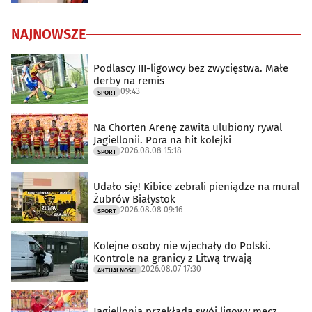
NAJNOWSZE
Podlascy III-ligowcy bez zwycięstwa. Małe
derby na remis
09:43
SPORT
Na Chorten Arenę zawita ulubiony rywal
Jagiellonii. Pora na hit kolejki
2026.08.08 15:18
SPORT
Udało się! Kibice zebrali pieniądze na mural
Żubrów Białystok
2026.08.08 09:16
SPORT
Kolejne osoby nie wjechały do Polski.
Kontrole na granicy z Litwą trwają
2026.08.07 17:30
AKTUALNOŚCI
Jagiellonia przekłada swój ligowy mecz