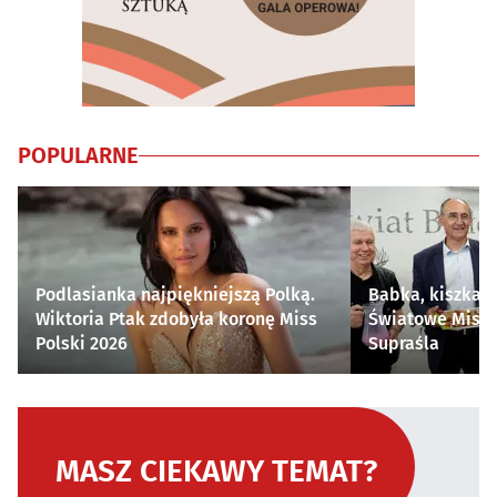
POPULARNE
Podlasianka najpiękniejszą Polką.
Babka, kiszka i
Wiktoria Ptak zdobyła koronę Miss
Światowe Mistr
Polski 2026
Supraśla
MASZ CIEKAWY TEMAT?