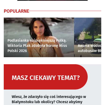
POPULARNE
Podlasianka najpiękniejszą Polką.
Wiktoria Ptak zdobyła koronę Miss
Awaria wodocią
Polski 2026
autobusów BKM 
MASZ CIEKAWY TEMAT?
Wiesz, że zdarzyło się coś interesującego w
Białymstoku lub okolicy? Chcesz abyśmy