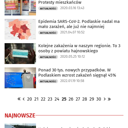
Protesty mieszkańców
2020.03.16 13:43
AKTUALNOŚCI
Epidemia SARS-CoV-2. Podlaskie nadal ma
mało zarażeń, ale już nie najmniej
2021.04.07 10:52
AKTUALNOŚCI
Kolejne zakażenia w naszym regionie. To 3
osoby z powiatu hajnowskiego
2020.05.25 10:12
AKTUALNOŚCI
Ponad 30 tys. nowych przypadków. W
Podlaskiem wzrost zakażeń sięgnął 45%
2022.01.19 10:58
AKTUALNOŚCI
20
21
22
23
24
25
26
27
28
29
30
NAJNOWSZE