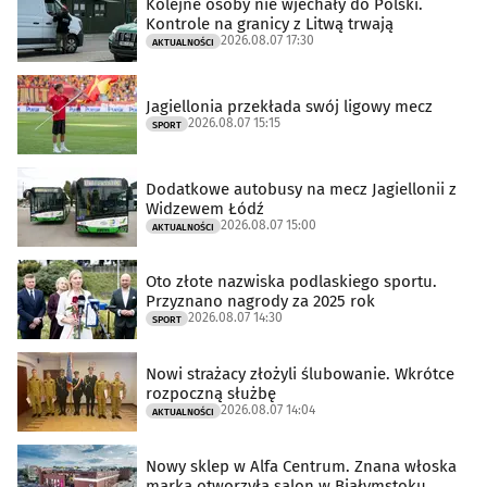
Kolejne osoby nie wjechały do Polski.
Kontrole na granicy z Litwą trwają
2026.08.07 17:30
AKTUALNOŚCI
Jagiellonia przekłada swój ligowy mecz
2026.08.07 15:15
SPORT
Dodatkowe autobusy na mecz Jagiellonii z
Widzewem Łódź
2026.08.07 15:00
AKTUALNOŚCI
Oto złote nazwiska podlaskiego sportu.
Przyznano nagrody za 2025 rok
2026.08.07 14:30
SPORT
Nowi strażacy złożyli ślubowanie. Wkrótce
rozpoczną służbę
2026.08.07 14:04
AKTUALNOŚCI
Nowy sklep w Alfa Centrum. Znana włoska
marka otworzyła salon w Białymstoku