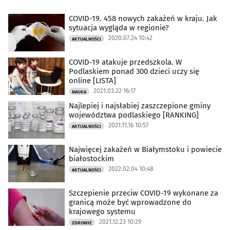
COVID-19. 458 nowych zakażeń w kraju. Jak
sytuacja wygląda w regionie?
2020.07.24 10:42
AKTUALNOŚCI
COVID-19 atakuje przedszkola. W
Podlaskiem ponad 300 dzieci uczy się
online [LISTA]
2021.03.22 16:17
NAUKA
Najlepiej i najsłabiej zaszczepione gminy
województwa podlaskiego [RANKING]
2021.11.16 10:57
AKTUALNOŚCI
Najwięcej zakażeń w Białymstoku i powiecie
białostockim
2022.02.04 10:48
AKTUALNOŚCI
Szczepienie przeciw COVID-19 wykonane za
granicą może być wprowadzone do
krajowego systemu
2021.12.23 10:29
ZDROWIE