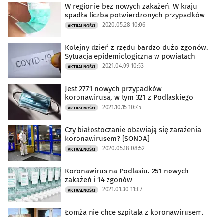
W regionie bez nowych zakażeń. W kraju
spadła liczba potwierdzonych przypadków
2020.05.28 10:06
AKTUALNOŚCI
Kolejny dzień z rzędu bardzo dużo zgonów.
Sytuacja epidemiologiczna w powiatach
2021.04.09 10:53
AKTUALNOŚCI
Jest 2771 nowych przypadków
koronawirusa, w tym 321 z Podlaskiego
2021.10.15 10:45
AKTUALNOŚCI
Czy białostoczanie obawiają się zarażenia
koronawirusem? [SONDA]
2020.05.18 08:52
AKTUALNOŚCI
Koronawirus na Podlasiu. 251 nowych
zakażeń i 14 zgonów
2021.01.30 11:07
AKTUALNOŚCI
Łomża nie chce szpitala z koronawirusem.