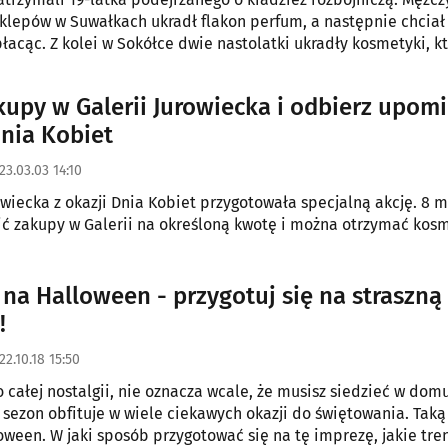
klepów w Suwałkach ukradł flakon perfum, a następnie chciał 
płacąc. Z kolei w Sokółce dwie nastolatki ukradły kosmetyki, k
y.
kupy w Galerii Jurowiecka i odbierz upom
Dnia Kobiet
23.03.03 14:10
owiecka z okazji Dnia Kobiet przygotowała specjalną akcję. 8 
ić zakupy w Galerii na określoną kwotę i można otrzymać kos
 na Halloween - przygotuj się na straszną
!
22.10.18 15:50
 całej nostalgii, nie oznacza wcale, że musisz siedzieć w domu
 sezon obfituje w wiele ciekawych okazji do świętowania. Taką 
oween. W jaki sposób przygotować się na tę imprezę, jakie tre