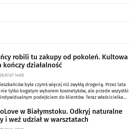
ńcy robili tu zakupy od pokoleń. Kultowa
a kończy działalność
26.07.07 14:00
ieszkańców była czymś więcej niż zwykłą drogerią. Przez lata
 nie tylko bogatym wyborem kosmetyków, ale przede wszystk
 indywidualnym podejściem do klientów. Teraz właścicielka
ła, że po wielu latach działalności sklep zostanie zamknięty.
koLove w Białymstoku. Odkryj naturalne
y i weź udział w warsztatach