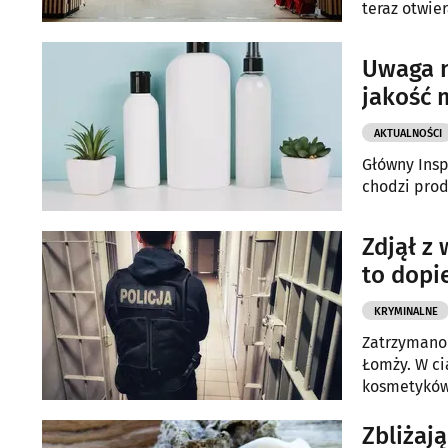
teraz otwie
sprzedaży k
Uwaga n
jakość 
AKTUALNOŚCI
Główny Insp
chodzi prod
Zdjął z 
to dopi
KRYMINALNE
Zatrzymano 
Łomży. W ci
kosmetyków
Zbliżają