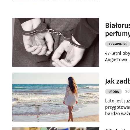
królują w t
Białoru
perfumy
KRYMINALNE
47-letni ob
Augustowa.
Jak zad
20
URODA
Lato jest j
przygotowań
bardzo ważn
warunków a