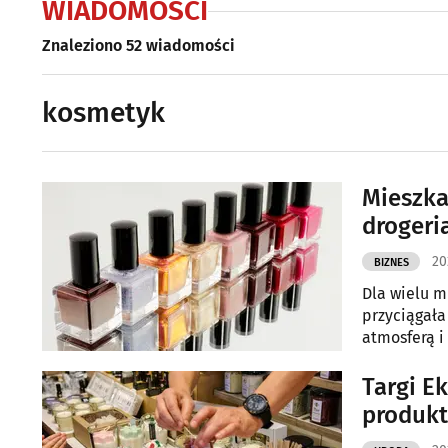
WIADOMOŚCI
Znaleziono 52 wiadomości
kosmetyk
Mieszka
drogeri
20
BIZNES
Dla wielu m
przyciągała
atmosferą i
poinformowa
Targi E
produkt