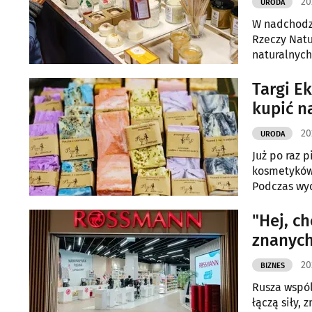
20
URODA
W nadchodzą
Rzeczy Natu
naturalnych
środowisko.
Targi E
kupić n
20
URODA
Już po raz 
kosmetyków i
Podczas wyd
warsztatów 
"Hej, c
znanych
20
BIZNES
Rusza wspól
łączą siły,