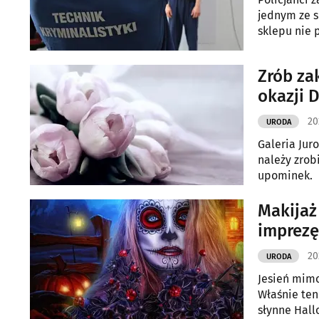
jednym ze s
sklepu nie 
szybko zużył
Zrób za
okazji 
20
URODA
Galeria Jur
należy zrob
upominek.
Makijaż
imprezę
20
URODA
Jesień mimo
Właśnie ten
słynne Hall