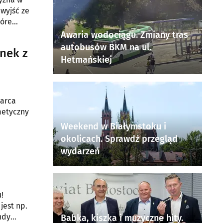
wyjść ze
tóre
Awaria wodociągu. Zmiany tras
autobusów BKM na ul.
inek z
Hetmańskiej
marca
metyczny
Weekend w Białymstoku i
okolicach. Sprawdź przegląd
wydarzeń
!
jest np.
ndy
Babka, kiszka i muzyczne hity.