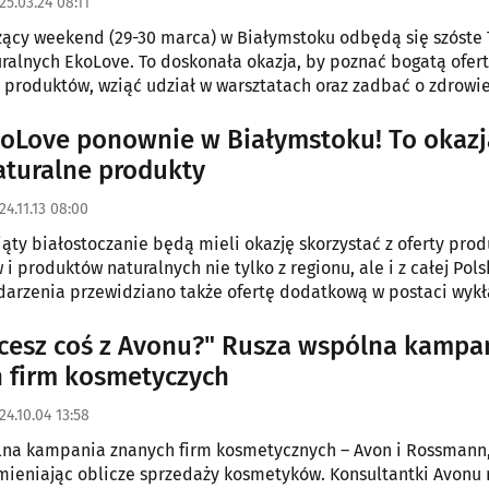
25.03.24 08:11
cy weekend (29-30 marca) w Białymstoku odbędą się szóste 
ralnych EkoLove. To doskonała okazja, by poznać bogatą ofer
 produktów, wziąć udział w warsztatach oraz zadbać o zdrowie
koLove ponownie w Białymstoku! To okazj
aturalne produkty
24.11.13 08:00
piąty białostoczanie będą mieli okazję skorzystać z oferty pr
 produktów naturalnych nie tylko z regionu, ale i z całej Polsk
arzenia przewidziano także ofertę dodatkową w postaci wyk
oraz szkoleń.
hcesz coś z Avonu?" Rusza wspólna kampa
 firm kosmetyczych
24.10.04 13:58
na kampania znanych firm kosmetycznych – Avon i Rossmann,
 zmieniając oblicze sprzedaży kosmetyków. Konsultantki Avonu