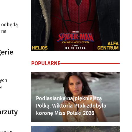
ku odbędą
 na
erie
POPULARNE
rych
 a
Podlasianka najpiękniejszą
Polką. Wiktoria Ptak zdobyła
arzuty
koronę Miss Polski 2026
zyzna w