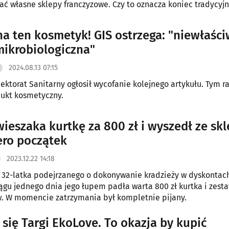
rać własne sklepy franczyzowe. Czy to oznacza koniec tradycyjn
atalogowej?
a ten kosmetyk! GIS ostrzega: "niewłaśc
mikrobiologiczna"
2024.08.13 07:15
ektorat Sanitarny ogłosił wycofanie kolejnego artykułu. Tym 
ukt kosmetyczny.
wieszaka kurtkę za 800 zł i wyszedł ze skl
ero początek
2023.12.22 14:18
32-latka podejrzanego o dokonywanie kradzieży w dyskontac
ągu jednego dnia jego łupem padła warta 800 zł kurtka i zest
. W momencie zatrzymania był kompletnie pijany.
 się Targi EkoLove. To okazja by kupić