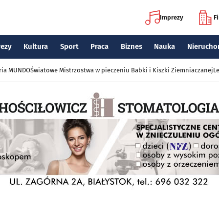
Imprezy
F
rezy
Kultura
Sport
Praca
Biznes
Nauka
Nierucho
eria MUNDO
Światowe Mistrzostwa w pieczeniu Babki i Kiszki Ziemniaczanej
Le