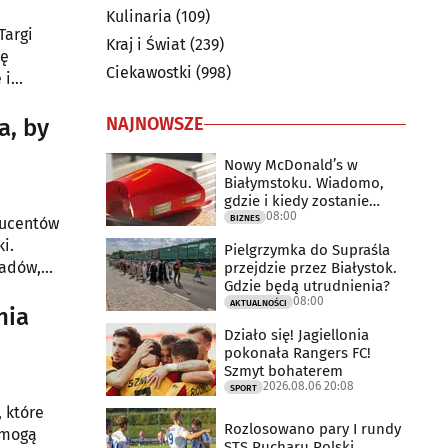
Kulinaria
(109)
Targi
Kraj i Świat
(239)
tę
Ciekawostki
(998)
 i
NAJNOWSZE
a, by
Nowy McDonald’s w
Białymstoku. Wiadomo,
gdzie i kiedy zostanie
08:00
otwarty
BIZNES
oducentów
i.
Pielgrzymka do Supraśla
ładów,
przejdzie przez Białystok.
Gdzie będą utrudnienia?
08:00
AKTUALNOŚCI
nia
Działo się! Jagiellonia
pokonała Rangers FC!
Szmyt bohaterem
2026.08.06 20:08
SPORT
 które
Rozlosowano pary I rundy
 mogą
STS Pucharu Polski