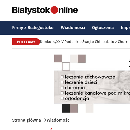
Firmy z Białegostoku
Wiadomości
Ogłoszenia
Imp
Konkursy
XXIV Podlaskie Święto Chleba
Lato z Churr
POLECAMY
Strona główna
Wiadomości