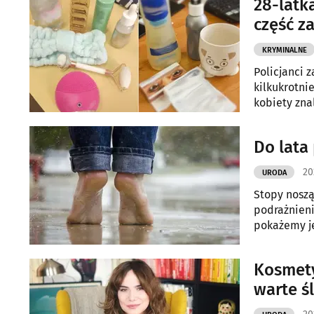
28-latk
część z
KRYMINALNE
Policjanci 
kilkukrotni
kobiety zna
Do lata 
20
URODA
Stopy noszą
podrażnieni
pokażemy je
Kosmety
warte ś