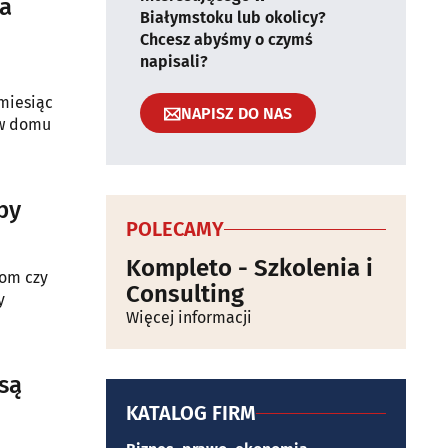
ła
Białymstoku lub okolicy?
Chcesz abyśmy o czymś
napisali?
 miesiąc
NAPISZ DO NAS
 w domu
py
POLECAMY
Kompleto - Szkolenia i
zom czy
Consulting
y
Więcej informacji
są
KATALOG FIRM