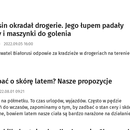
ym roku?
sin okradał drogerie. Jego łupem padały
 i maszynki do golenia
2022.09.05 16:00
ywatel Białorusi odpowie za kradzieże w drogeriach na terenie
bać o skórę latem? Nasze propozycje
22.08.01 09:21
uż na półmetku. To czas urlopów, wyjazdów. Często w pędzie
 do wczasów, zapominamy o tym, by zadbać o stan cery i skór
e, bowiem latem nasze ciała są bardzo narażone na działani
tmosferycznych.