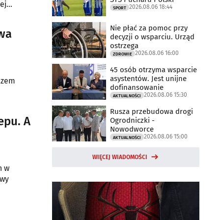
ej
2026.08.06 18:44
SPORT
Nie płać za pomoc przy
iwa
decyzji o wsparciu. Urząd
ostrzega
2026.08.06 16:00
ZDROWIE
45 osób otrzyma wsparcie
asystentów. Jest unijne
razem
dofinansowanie
2026.08.06 15:30
AKTUALNOŚCI
Rusza przebudowa drogi
epu. A
Ogrodniczki -
Nowodworce
2026.08.06 15:00
AKTUALNOŚCI
WIĘCEJ WIADOMOŚCI
h w
awy