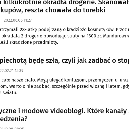
a kilkukrotnie okradła drogerie. Skanowa
akupów, reszta chowała do torebki
2022.06.06 11:27
zatrzymali 28-latkę podejrzaną o kradzieże kosmetyków. Przez
e okradała 2 drogerie powodując straty na 1300 zł. Mundurowi
leźli skradzione przedmioty.
piechotą będę szła, czyli jak zadbać o sto
22.02.21 15:39
 całe nasze ciało. Mogą ulegać kontuzjom, przemęczeniu, ura
om. Warto o nie zadbać, szczególnie przed wiosną i latem, gd
 światu.
czne i modowe videoblogi. Które kanały 
ledzenia?