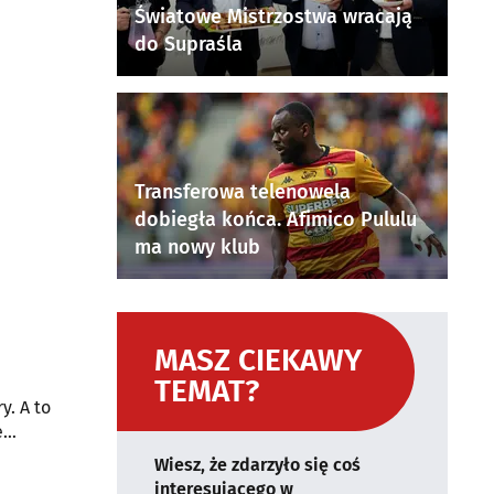
Światowe Mistrzostwa wracają
do Supraśla
Transferowa telenowela
dobiegła końca. Afimico Pululu
ma nowy klub
MASZ CIEKAWY
TEMAT?
y. A to
e
Wiesz, że zdarzyło się coś
interesującego w