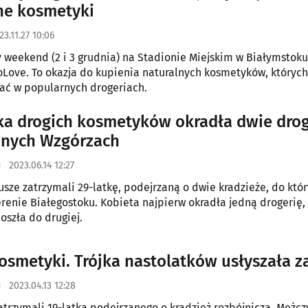
ne kosmetyki
23.11.27 10:06
y weekend (2 i 3 grudnia) na Stadionie Miejskim w Białymsto
koLove. To okazja do kupienia naturalnych kosmetyków, których
ać w popularnych drogeriach.
a drogich kosmetyków okradła dwie drog
onych Wzgórzach
2023.06.14 12:27
usze zatrzymali 29-latkę, podejrzaną o dwie kradzieże, do któ
erenie Białegostoku. Kobieta najpierw okradła jedną drogerię,
oszła do drugiej.
kosmetyki. Trójka nastolatków usłyszała z
2023.04.13 12:28
zatrzymali 19-latka podejrzanego o kradzież rozbójniczą. Mężc