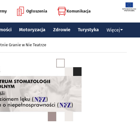
irmy
Ogłoszenia
Komunikacja
mości
Motoryzacja
Zdrowie
Turystyka
Więcej
tnie Granie w Nie Teatrze