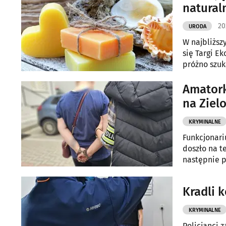
natural
20
URODA
W najbliższ
się Targi E
próżno szuk
Amatork
na Ziel
KRYMINALNE
Funkcjonari
doszło na t
następnie p
Kradli 
KRYMINALNE
Policjanci 