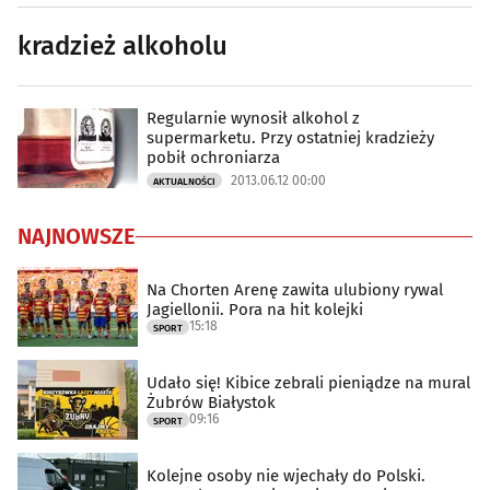
kradzież alkoholu
Regularnie wynosił alkohol z
supermarketu. Przy ostatniej kradzieży
pobił ochroniarza
2013.06.12 00:00
AKTUALNOŚCI
NAJNOWSZE
Na Chorten Arenę zawita ulubiony rywal
Jagiellonii. Pora na hit kolejki
15:18
SPORT
Udało się! Kibice zebrali pieniądze na mural
Żubrów Białystok
09:16
SPORT
Kolejne osoby nie wjechały do Polski.