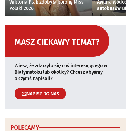
Wiktoria Ptak zdobyła koronę Miss
Awaria wodocią
Polski 2026
autobusów BKM 
MASZ CIEKAWY TEMAT?
Wiesz, że zdarzyło się coś interesującego w
Białymstoku lub okolicy? Chcesz abyśmy
o czymś napisali?
NAPISZ DO NAS
POLECAMY