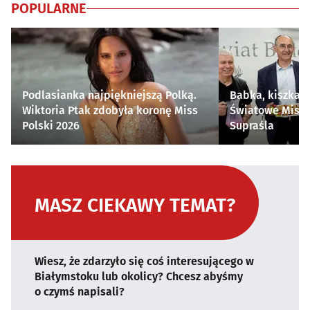
POPULARNE
Podlasianka najpiękniejszą Polką.
Babka, kiszka i
Wiktoria Ptak zdobyła koronę Miss
Światowe Mistr
Polski 2026
Supraśla
MASZ CIEKAWY TEMAT?
Wiesz, że zdarzyło się coś interesującego w
Białymstoku lub okolicy? Chcesz abyśmy
o czymś napisali?