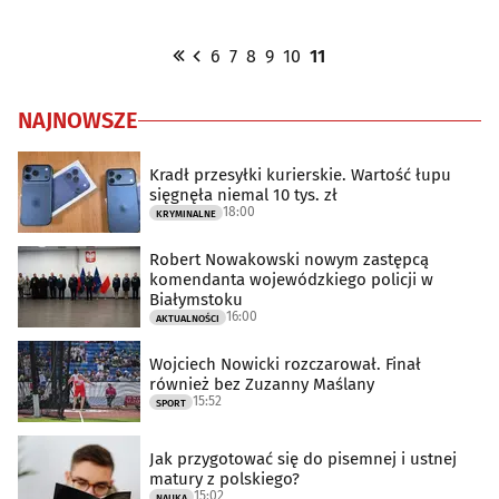
6
7
8
9
10
11
NAJNOWSZE
Kradł przesyłki kurierskie. Wartość łupu
sięgnęła niemal 10 tys. zł
18:00
KRYMINALNE
Robert Nowakowski nowym zastępcą
komendanta wojewódzkiego policji w
Białymstoku
16:00
AKTUALNOŚCI
Wojciech Nowicki rozczarował. Finał
również bez Zuzanny Maślany
15:52
SPORT
Jak przygotować się do pisemnej i ustnej
matury z polskiego?
15:02
NAUKA