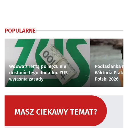
POPULARNE
Wdowa z rentą po mężu nie
Podlasianka naj
dostanie tego dodatku. ZUS
Wiktoria Ptak z
wyjaśnia zasady
Polski 2026
MASZ CIEKAWY TEMAT?