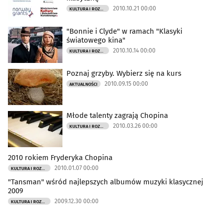
2010.10.21 00:00
KULTURA I ROZRYWKA
"Bonnie i Clyde" w ramach "Klasyki
światowego kina"
2010.10.14 00:00
KULTURA I ROZRYWKA
Poznaj grzyby. Wybierz się na kurs
2010.09.15 00:00
AKTUALNOŚCI
Młode talenty zagrają Chopina
2010.03.26 00:00
KULTURA I ROZRYWKA
2010 rokiem Fryderyka Chopina
2010.01.07 00:00
KULTURA I ROZRYWKA
"Tansman" wśród najlepszych albumów muzyki klasycznej
2009
2009.12.30 00:00
KULTURA I ROZRYWKA