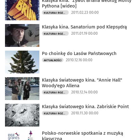
Klasyka kina. "Żywot Briana według Monty
Pythona [wideo]
2011.02.23 00:00
KULTURA I ROZRYWKA
Klasyka kina. Sanatorium pod Klepsydrą
2011.01.19 00:00
KULTURA I ROZRYWKA
Po choinkę do Lasów Państwowych
2010.12.16 00:00
AKTUALNOŚCI
Klasyka światowego kina. "Annie Hall"
Woody'ego Allena
2010.12.14 00:00
KULTURA I ROZRYWKA
Klasyka światowego kina. Zabriskie Point
2010.11.30 00:00
KULTURA I ROZRYWKA
Polsko-norweskie spotkania z muzyką
klasyczną