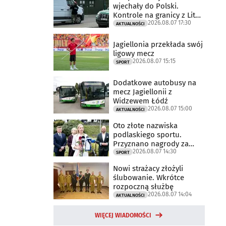
wjechały do Polski.
Kontrole na granicy z Litwą
2026.08.07 17:30
trwają
AKTUALNOŚCI
Jagiellonia przekłada swój
ligowy mecz
2026.08.07 15:15
SPORT
Dodatkowe autobusy na
mecz Jagiellonii z
Widzewem Łódź
2026.08.07 15:00
AKTUALNOŚCI
Oto złote nazwiska
podlaskiego sportu.
Przyznano nagrody za
2026.08.07 14:30
2025 rok
SPORT
Nowi strażacy złożyli
ślubowanie. Wkrótce
rozpoczną służbę
2026.08.07 14:04
AKTUALNOŚCI
WIĘCEJ WIADOMOŚCI