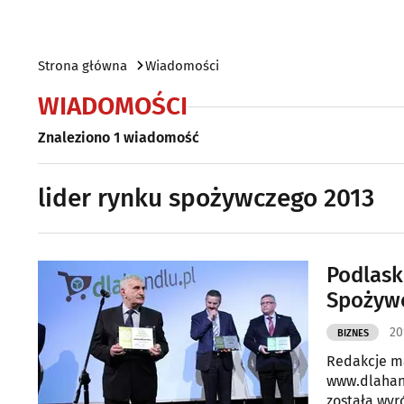
Strona główna
Wiadomości
WIADOMOŚCI
Znaleziono 1 wiadomość
lider rynku spożywczego 2013
Podlask
Spożyw
20
BIZNES
Redakcje ma
www.dlahan
została wyr