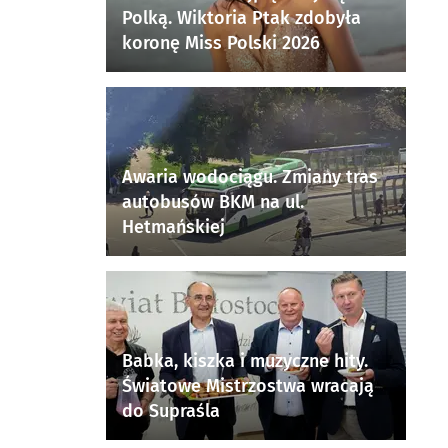
Polką. Wiktoria Ptak zdobyła
koronę Miss Polski 2026
Awaria wodociągu. Zmiany tras
autobusów BKM na ul.
Hetmańskiej
Babka, kiszka i muzyczne hity.
Światowe Mistrzostwa wracają
do Supraśla