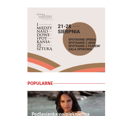
POPULARNE
Podlasianka najpiękniejszą