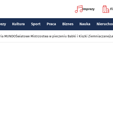
Imprezy
F
rezy
Kultura
Sport
Praca
Biznes
Nauka
Nierucho
eria MUNDO
Światowe Mistrzostwa w pieczeniu Babki i Kiszki Ziemniaczanej
Le