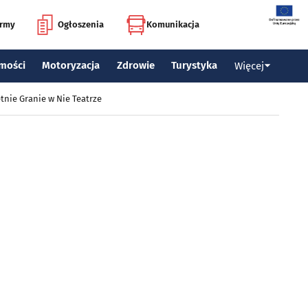
irmy
Ogłoszenia
Komunikacja
mości
Motoryzacja
Zdrowie
Turystyka
Więcej
tnie Granie w Nie Teatrze