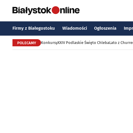
Firmy z Białegostoku
Wiadomości
Ogłoszenia
Imp
Konkursy
XXIV Podlaskie Święto Chleba
Lato z Churr
POLECAMY