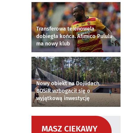
Transferowa telenowela
dobiegła końca. Afimico Pululu
ma nowy klub
Nowy obiekt na Dojlidach.
BOSiR wzbogacił się o
wyjątkową inwestycję
MASZ CIEKAWY