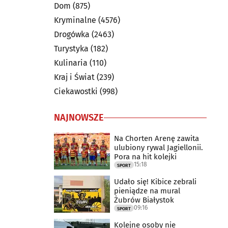
Dom
(875)
Kryminalne
(4576)
Drogówka
(2463)
Turystyka
(182)
Kulinaria
(110)
Kraj i Świat
(239)
Ciekawostki
(998)
NAJNOWSZE
Na Chorten Arenę zawita
ulubiony rywal Jagiellonii.
Pora na hit kolejki
15:18
SPORT
Udało się! Kibice zebrali
pieniądze na mural
Żubrów Białystok
09:16
SPORT
Kolejne osoby nie