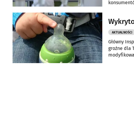
konsumentów
adwentowe
Wykryto
AKTUALNOŚCI
Główny Insp
groźne dla 
modyfikowan
śmierci.