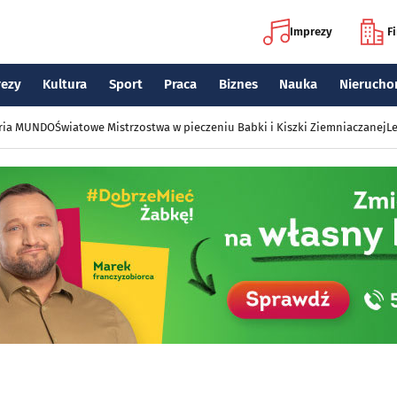
Imprezy
F
rezy
Kultura
Sport
Praca
Biznes
Nauka
Nierucho
eria MUNDO
Światowe Mistrzostwa w pieczeniu Babki i Kiszki Ziemniaczanej
Le