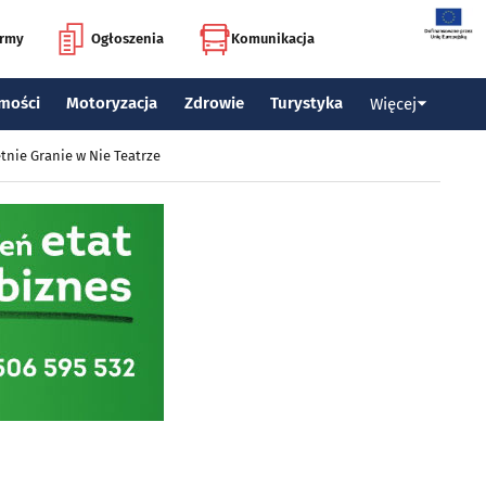
irmy
Ogłoszenia
Komunikacja
mości
Motoryzacja
Zdrowie
Turystyka
Więcej
tnie Granie w Nie Teatrze