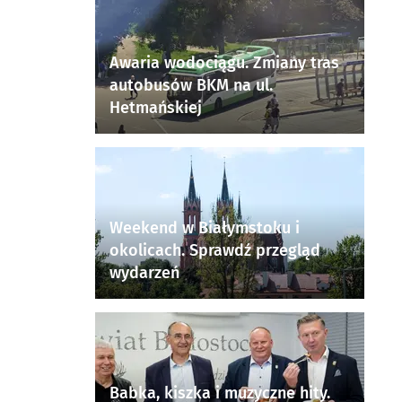
Awaria wodociągu. Zmiany tras
autobusów BKM na ul.
Hetmańskiej
Weekend w Białymstoku i
okolicach. Sprawdź przegląd
wydarzeń
Babka, kiszka i muzyczne hity.