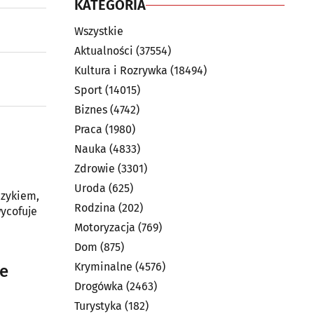
KATEGORIA
Wszystkie
Aktualności
(37554)
Kultura i Rozrywka
(18494)
Sport
(14015)
Biznes
(4742)
Praca
(1980)
Nauka
(4833)
Zdrowie
(3301)
Uroda
(625)
czykiem,
Rodzina
(202)
wycofuje
Motoryzacja
(769)
Dom
(875)
Kryminalne
(4576)
je
Drogówka
(2463)
Turystyka
(182)