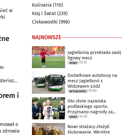
Kulinaria
(110)
Sieć w
Kraj i Świat
(239)
rki
Ciekawostki
(998)
NAJNOWSZE
źne
Jagiellonia przekłada swój
ligowy mecz
15:15
SPORT
em
Dodatkowe autobusy na
teriozę,
mecz Jagiellonii z
Widzewem Łódź
15:00
AKTUALNOŚCI
orem i
Oto złote nazwiska
podlaskiego sportu.
Przyznano nagrody za
14:30
2025 rok
SPORT
rmował o
Nowi strażacy złożyli
a zdrowia
ślubowanie. Wkrótce