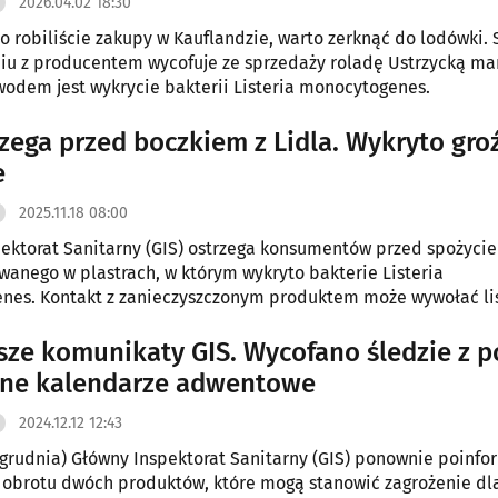
2026.04.02 18:30
nio robiliście zakupy w Kauflandzie, warto zerknąć do lodówki. 
u z producentem wycofuje ze sprzedaży roladę Ustrzycką ma
wodem jest wykrycie bakterii Listeria monocytogenes.
rzega przed boczkiem z Lidla. Wykryto gro
e
2025.11.18 08:00
ektorat Sanitarny (GIS) ostrzega konsumentów przed spożyci
wanego w plastrach, w którym wykryto bakterie Listeria
es. Kontakt z zanieczyszczonym produktem może wywołać lis
obę bakteryjną.
ze komunikaty GIS. Wycofano śledzie z p
rne kalendarze adwentowe
2024.12.12 12:43
 grudnia) Główny Inspektorat Sanitarny (GIS) ponownie poinfo
 obrotu dwóch produktów, które mogą stanowić zagrożenie dl