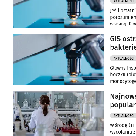
AKTUALNOŚCI
Jeśli ostat
porozumieni
własnej. Po
GIS ost
bakteri
AKTUALNOŚCI
Główny Insp
boczku rolo
monocytogen
groźną chor
Najnows
popula
AKTUALNOŚCI
W środę (11
wycofaniu z