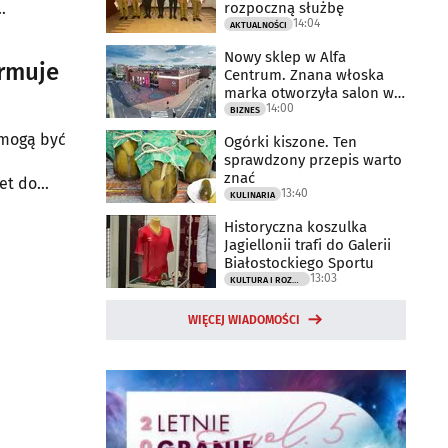
rozpoczną służbę
14:04
AKTUALNOŚCI
Nowy sklep w Alfa
armuje
Centrum. Znana włoska
marka otworzyła salon w
14:00
Białymstoku
BIZNES
 mogą być
Ogórki kiszone. Ten
sprawdzony przepis warto
znać
et do
13:40
KULINARIA
Historyczna koszulka
Jagiellonii trafi do Galerii
Białostockiego Sportu
13:03
KULTURA I ROZRYWKA
WIĘCEJ WIADOMOŚCI