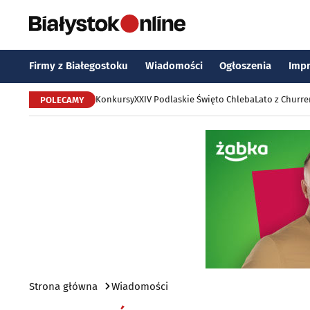
Firmy z Białegostoku
Wiadomości
Ogłoszenia
Imp
Konkursy
XXIV Podlaskie Święto Chleba
Lato z Churr
POLECAMY
Strona główna
Wiadomości