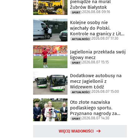
pieniądze na mural
Żubrów Białystok
2026.08.08 09:16
SPORT
Kolejne osoby nie
wjechały do Polski.
Kontrole na granicy z Litwą
2026.08.07 17:30
trwają
AKTUALNOŚCI
Jagiellonia przekłada swój
ligowy mecz
2026.08.07 15:15
SPORT
Dodatkowe autobusy na
mecz Jagiellonii z
Widzewem Łódź
2026.08.07 15:00
AKTUALNOŚCI
Oto złote nazwiska
podlaskiego sportu.
Przyznano nagrody za
2026.08.07 14:30
2025 rok
SPORT
WIĘCEJ WIADOMOŚCI