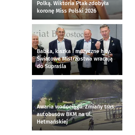
Polką. Wiktoria Ptak zdobyła
koronę Miss Polski 2026
Babka, kiszka i muzyczne hity.
Światowe Mistrzostwa wracają
do Supraśla
Awaria wodociągu. Zmiany tras
autobusów BKM na ul.
Hetmańskiej