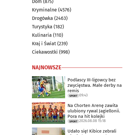
Dom
(875)
Kryminalne
(4576)
Drogówka
(2463)
Turystyka
(182)
Kulinaria
(110)
Kraj i Świat
(239)
Ciekawostki
(998)
NAJNOWSZE
Podlascy III-ligowcy bez
zwycięstwa. Małe derby na
remis
09:43
SPORT
Na Chorten Arenę zawita
ulubiony rywal Jagiellonii.
Pora na hit kolejki
2026.08.08 15:18
SPORT
Udało się! Kibice zebrali