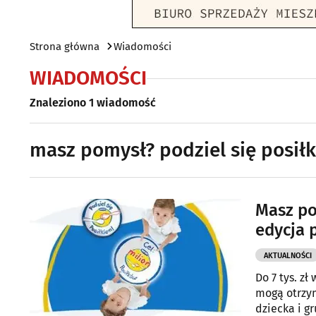
Strona główna
Wiadomości
WIADOMOŚCI
Znaleziono 1 wiadomość
masz pomysł? podziel się posił
Masz po
edycja 
AKTUALNOŚCI
Do 7 tys. z
mogą otrzym
dziecka i g