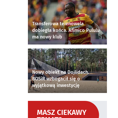
Transferowa telenowela
dobiegła końca. Afimico Pululu
ma nowy klub
Nowy obiekt na Dojlidach.
BOSiR wzbogacił się o
wyjątkową inwestycję
MASZ CIEKAWY