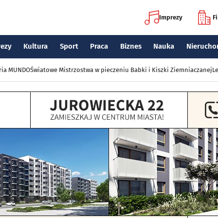
Imprezy
F
rezy
Kultura
Sport
Praca
Biznes
Nauka
Nierucho
eria MUNDO
Światowe Mistrzostwa w pieczeniu Babki i Kiszki Ziemniaczanej
Le