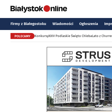
Firmy z Białegostoku
Wiadomości
Ogłoszenia
Imp
Konkursy
XXIV Podlaskie Święto Chleba
Lato z Churr
POLECAMY