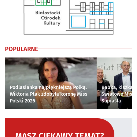
POPULARNE
Podlasianka najpiękniejszą Polką.
Babka, kiszka i
Wiktoria Ptak zdobyła koronę Miss
Światowe Mistr
Polski 2026
Supraśla
MASZ CIEKAWY TEMAT?